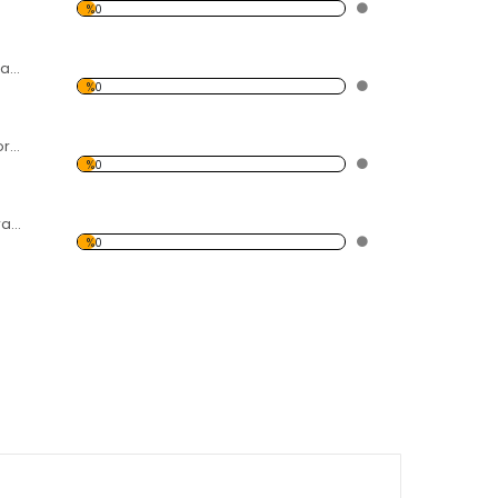
%0
Kuşu Portre Dekoratif Kırılmaz Ayna
%0
Çifte Kuğular Dekoratif Kırılmaz Ayna
%0
Şaşkın Balık Dekoratif Kırılmaz Ayna
%0