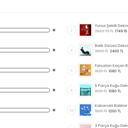
2
2623.73 TL
1749.15
4
3600 TL
2400 TL
6
1620 TL
1080 TL
8
1620 TL
1080 TL
10
1800 TL
1200 TL