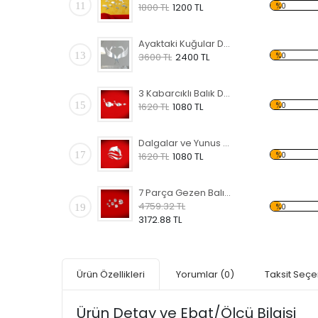
11
%0
1800 TL
1200 TL
Ayaktaki Kuğular Dekoratif Kırılmaz Ayna
13
%0
3600 TL
2400 TL
3 Kabarcıklı Balık Dekoratif Kırılmaz Ayna
15
%0
1620 TL
1080 TL
Dalgalar ve Yunus Dekoratif Kırılmaz Ayna
17
%0
1620 TL
1080 TL
7 Parça Gezen Balıklar Dekoratif Kırılmaz Ayna
4759.32 TL
19
%0
3172.88 TL
Ürün Özellikleri
Yorumlar
(0)
Taksit Seçe
Ürün Detay ve Ebat/Ölçü Bilgisi