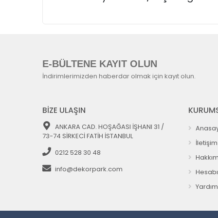
E-BÜLTENE KAYIT OLUN
İndirimlerimizden haberdar olmak için kayıt olun.
BİZE ULAŞIN
KURUMS
ANKARA CAD. HOŞAĞASI İŞHANI 31 /
Anasay
73-74 SİRKECİ FATİH İSTANBUL
İletişim
0212 528 30 48
Hakkım
info@dekorpark.com
Hesab
Yardım