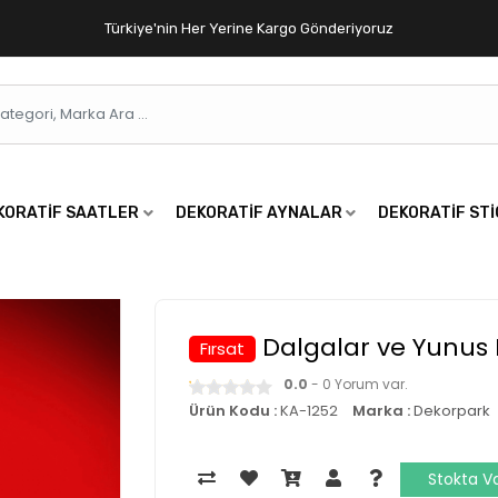
Türkiye'nin Her Yerine Kargo Gönderiyoruz
KORATIF SAATLER
DEKORATIF AYNALAR
DEKORATIF ST
Dalgalar ve Yunus 
Fırsat
0.0
- 0 Yorum var.
Ürün Kodu :
KA-1252
Marka :
Dekorpark
Stokta V