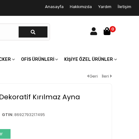
Anasayfa
Hakkımızda
Yardım
İletişim
0
ICKER
OFIS ÜRÜNLERI
KIŞIYE ÖZEL ÜRÜNLER
Geri
İleri
Dekoratif Kırılmaz Ayna
GTIN:
8692793217495
ar