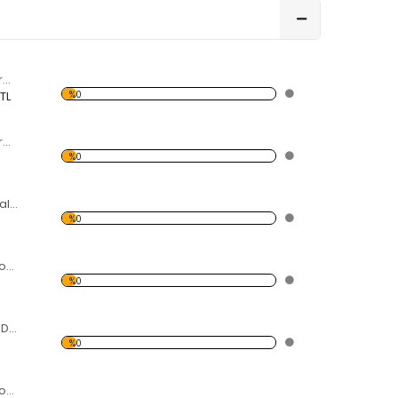
Yunus Şekilli Dekoratif Kırılmaz Ayna
%0
 TL
Balık Sürüsü Dekoratif Kırılmaz Ayna
%0
Fanustan Kaçan Balıklar Dekoratif Kırılmaz Ayna
%0
5 Parça Kuğu Dekoratif Kırılmaz Ayna
%0
Kabarcıklı Balıklar Dekoratif Kırılmaz Ayna
%0
3 Parça Kuğu Dekoratif Kırılmaz Ayna