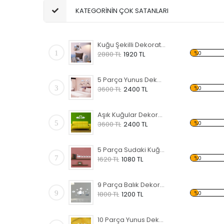
KATEGORİNİN ÇOK SATANLARI
Kuğu Şekilli Dekoratif Kırılmaz Ayna
1
%0
2880 TL
1920 TL
5 Parça Yunus Dekoratif Kırılmaz Ayna
3
%0
3600 TL
2400 TL
Aşık Kuğular Dekoratif Kırılmaz Ayna
5
%0
3600 TL
2400 TL
5 Parça Sudaki Kuğu Dekoratif Kırılmaz Ayna
7
%0
1620 TL
1080 TL
9 Parça Balık Dekoratif Kırılmaz Ayna
9
%0
1800 TL
1200 TL
10 Parça Yunus Dekoratif Kırılmaz Ayna