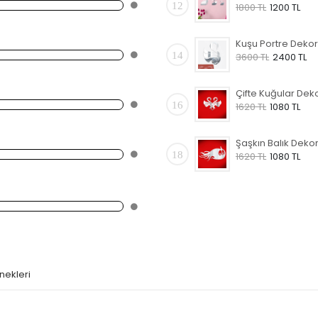
12
1800 TL
1200 TL
14
3600 TL
2400 TL
16
1620 TL
1080 TL
18
1620 TL
1080 TL
nekleri