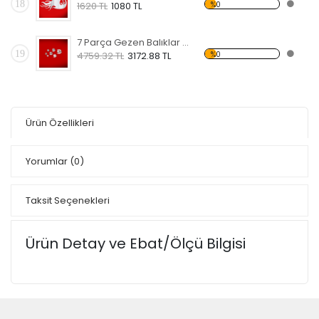
18
%0
1620 TL
1080 TL
7 Parça Gezen Balıklar Dekoratif Kırılmaz Ayna
19
%0
4759.32 TL
3172.88 TL
Ürün Özellikleri
Yorumlar
(0)
Taksit Seçenekleri
Ürün Detay ve Ebat/Ölçü Bilgisi