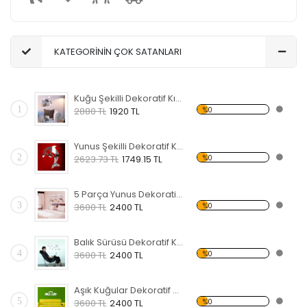
KATEGORİNİN ÇOK SATANLARI
Kuğu Şekilli Dekoratif Kırılmaz Ayna
1
%0
2880 TL
1920 TL
Yunus Şekilli Dekoratif Kırılmaz Ayna
2
%0
2623.73 TL
1749.15 TL
5 Parça Yunus Dekoratif Kırılmaz Ayna
3
%0
3600 TL
2400 TL
Balık Sürüsü Dekoratif Kırılmaz Ayna
4
%0
3600 TL
2400 TL
Aşık Kuğular Dekoratif Kırılmaz Ayna
5
%0
3600 TL
2400 TL