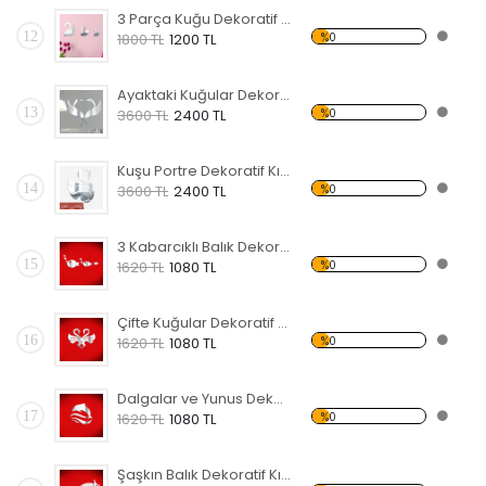
3 Parça Kuğu Dekoratif Kırılmaz Ayna
12
%0
1800 TL
1200 TL
Ayaktaki Kuğular Dekoratif Kırılmaz Ayna
13
%0
3600 TL
2400 TL
Kuşu Portre Dekoratif Kırılmaz Ayna
14
%0
3600 TL
2400 TL
3 Kabarcıklı Balık Dekoratif Kırılmaz Ayna
15
%0
1620 TL
1080 TL
Çifte Kuğular Dekoratif Kırılmaz Ayna
16
%0
1620 TL
1080 TL
Dalgalar ve Yunus Dekoratif Kırılmaz Ayna
17
%0
1620 TL
1080 TL
Şaşkın Balık Dekoratif Kırılmaz Ayna