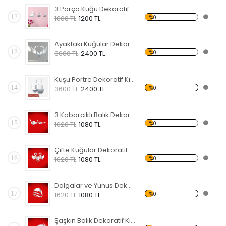
3 Parça Kuğu Dekoratif Kırılmaz Ayna
12
%0
1800 TL
1200 TL
Ayaktaki Kuğular Dekoratif Kırılmaz Ayna
13
%0
3600 TL
2400 TL
Kuşu Portre Dekoratif Kırılmaz Ayna
14
%0
3600 TL
2400 TL
3 Kabarcıklı Balık Dekoratif Kırılmaz Ayna
15
%0
1620 TL
1080 TL
Çifte Kuğular Dekoratif Kırılmaz Ayna
16
%0
1620 TL
1080 TL
Dalgalar ve Yunus Dekoratif Kırılmaz Ayna
17
%0
1620 TL
1080 TL
Şaşkın Balık Dekoratif Kırılmaz Ayna