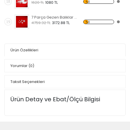
18
%0
1620 TL
1080 TL
7 Parça Gezen Balıklar Dekoratif Kırılmaz Ayna
19
%0
4759.32 TL
3172.88 TL
Ürün Özellikleri
Yorumlar
(0)
Taksit Seçenekleri
Ürün Detay ve Ebat/Ölçü Bilgisi