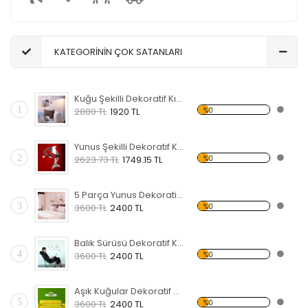
KATEGORİNİN ÇOK SATANLARI
Kuğu Şekilli Dekoratif Kırılmaz Ayna
1
%0
2880 TL
1920 TL
Yunus Şekilli Dekoratif Kırılmaz Ayna
2
%0
2623.73 TL
1749.15 TL
5 Parça Yunus Dekoratif Kırılmaz Ayna
3
%0
3600 TL
2400 TL
Balık Sürüsü Dekoratif Kırılmaz Ayna
4
%0
3600 TL
2400 TL
Aşık Kuğular Dekoratif Kırılmaz Ayna
5
%0
3600 TL
2400 TL