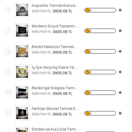
hoparlör Temalı Kanvas Saat
6
%0
5857.63 TL
3905.08 TL
Modern Soyut Tasarım 20 Temalı Kanvas Saat
7
%0
5857.63 TL
3905.08 TL
Renkli Helezon Temalı Kanvas Saat
8
%0
5857.63 TL
3905.08 TL
İç İçe Geçmiş Daire Temalı Kanvas Saat
9
%0
5857.63 TL
3905.08 TL
Renkli Işık Dalgası Temalı Kanvas Saat
10
%0
5857.63 TL
3905.08 TL
Ferfoje Görsel Temalı Kanvas Saat
11
%0
5857.63 TL
3905.08 TL
Dantel ve Kuru Dal Temalı Kanvas Saat