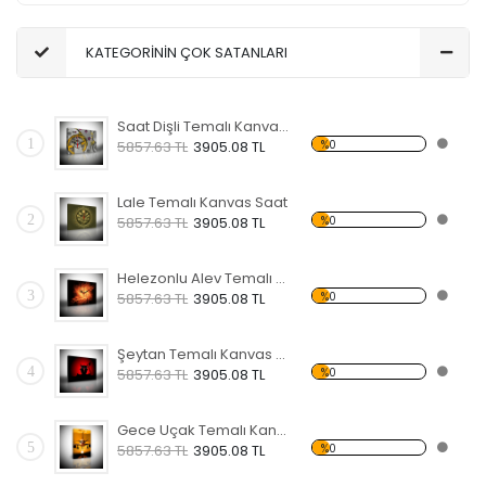
KATEGORİNİN ÇOK SATANLARI
Saat Dişli Temalı Kanvas Saat
1
%0
5857.63 TL
3905.08 TL
Lale Temalı Kanvas Saat
2
%0
5857.63 TL
3905.08 TL
Helezonlu Alev Temalı Kanvas Saat
3
%0
5857.63 TL
3905.08 TL
Şeytan Temalı Kanvas Saat
4
%0
5857.63 TL
3905.08 TL
Gece Uçak Temalı Kanvas Saat
5
%0
5857.63 TL
3905.08 TL