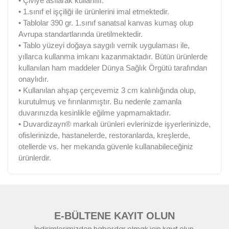
• Çiviye asılarak kullanılır.
• 1.sınıf el işçiliği ile ürünlerini imal etmektedir.
• Tablolar 390 gr. 1.sınıf sanatsal kanvas kumaş olup
Avrupa standartlarında üretilmektedir.
• Tablo yüzeyi doğaya saygılı vernik uygulaması ile,
yıllarca kullanma imkanı kazanmaktadır. Bütün ürünlerde
kullanılan ham maddeler Dünya Sağlık Örgütü tarafından
onaylıdır.
• Kullanılan ahşap çerçevemiz 3 cm kalınlığında olup,
kurutulmuş ve fırınlanmıştır. Bu nedenle zamanla
duvarınızda kesinlikle eğilme yapmamaktadır.
• Duvardizayn® markalı ürünleri evlerinizde işyerlerinizde,
ofislerinizde, hastanelerde, restoranlarda, kreşlerde,
otellerde vs. her mekanda güvenle kullanabileceğiniz
ürünlerdir.
E-BÜLTENE KAYIT OLUN
İndirimlerimizden haberdar olmak için kayıt olun.