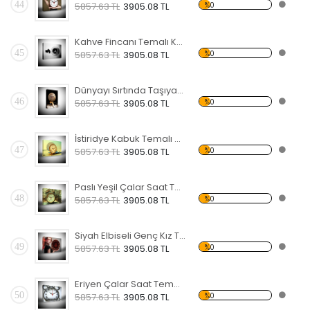
44
%0
5857.63 TL
3905.08 TL
Kahve Fincanı Temalı Kanvas Saat
45
%0
5857.63 TL
3905.08 TL
Dünyayı Sırtında Taşıyan Atlas Temalı Kanvas Saat
46
%0
5857.63 TL
3905.08 TL
İstiridye Kabuk Temalı Kanvas Saat
47
%0
5857.63 TL
3905.08 TL
Paslı Yeşil Çalar Saat Temalı Kanvas Saat
48
%0
5857.63 TL
3905.08 TL
Siyah Elbiseli Genç Kız Temalı Kanvas Saat
49
%0
5857.63 TL
3905.08 TL
Eriyen Çalar Saat Temalı Kanvas Saat
50
%0
5857.63 TL
3905.08 TL