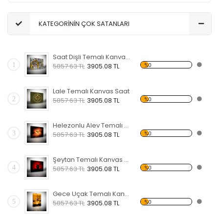
KATEGORİNİN ÇOK SATANLARI
Saat Dişli Temalı Kanvas Saat
1
%0
5857.63 TL
3905.08 TL
Lale Temalı Kanvas Saat
2
%0
5857.63 TL
3905.08 TL
Helezonlu Alev Temalı Kanvas Saat
3
%0
5857.63 TL
3905.08 TL
Şeytan Temalı Kanvas Saat
4
%0
5857.63 TL
3905.08 TL
Gece Uçak Temalı Kanvas Saat
5
%0
5857.63 TL
3905.08 TL