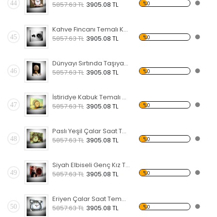
44
%0
5857.63 TL
3905.08 TL
Kahve Fincanı Temalı Kanvas Saat
45
%0
5857.63 TL
3905.08 TL
Dünyayı Sırtında Taşıyan Atlas Temalı Kanvas Saat
46
%0
5857.63 TL
3905.08 TL
İstiridye Kabuk Temalı Kanvas Saat
47
%0
5857.63 TL
3905.08 TL
Paslı Yeşil Çalar Saat Temalı Kanvas Saat
48
%0
5857.63 TL
3905.08 TL
Siyah Elbiseli Genç Kız Temalı Kanvas Saat
49
%0
5857.63 TL
3905.08 TL
Eriyen Çalar Saat Temalı Kanvas Saat
50
%0
5857.63 TL
3905.08 TL