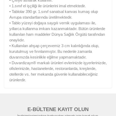
• Çiviye asılarak kullanılır.
• 1.sınıf el işçiliği ile ürünlerini imal etmektedir.
• Tablolar 390 gr. 1.sınıf sanatsal kanvas kumaş olup
Avrupa standartlarında üretilmektedir.
• Tablo yüzeyi doğaya saygılı vernik uygulaması ile,
yıllarca kullanma imkanı kazanmaktadır. Bütün ürünlerde
kullanılan ham maddeler Dünya Sağlık Örgütü tarafından
onaylıdır.
• Kullanılan ahşap çerçevemiz 3 cm kalınlığında olup,
kurutulmuş ve fırınlanmıştır. Bu nedenle zamanla
duvarınızda kesinlikle eğilme yapmamaktadır.
• Duvardizayn® markalı ürünleri evlerinizde işyerlerinizde,
ofislerinizde, hastanelerde, restoranlarda, kreşlerde,
otellerde vs. her mekanda güvenle kullanabileceğiniz
ürünlerdir.
E-BÜLTENE KAYIT OLUN
İndirimlerimizden haberdar olmak için kayıt olun.