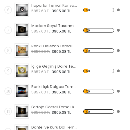
hoparlör Temalı Kanvas Saat
6
%0
5857.63 TL
3905.08 TL
Modern Soyut Tasarım 20 Temalı Kanvas Saat
7
%0
5857.63 TL
3905.08 TL
Renkli Helezon Temalı Kanvas Saat
8
%0
5857.63 TL
3905.08 TL
İç İçe Geçmiş Daire Temalı Kanvas Saat
9
%0
5857.63 TL
3905.08 TL
Renkli Işık Dalgası Temalı Kanvas Saat
10
%0
5857.63 TL
3905.08 TL
Ferfoje Görsel Temalı Kanvas Saat
11
%0
5857.63 TL
3905.08 TL
Dantel ve Kuru Dal Temalı Kanvas Saat