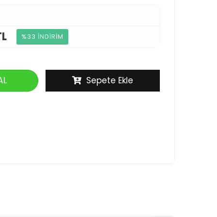
TL
%33 İNDİRİM
AL
Sepete Ekle