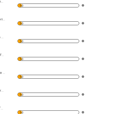
Yanardağı ve Dumanı Forex Tablo
%0
Tavus Kuşu Renkleri Forex Tablo
%0
Karahindiba Siyah Zemin Forex Tablo
%0
Taş ve Akan Dere Forex Tablo
%0
Denizci ve Hemşire Forex Tablo
%0
Afrikada Zebra Forex Tablo
%0
3 Adet Fil ve Afrika'da Gün Batımı Forex Tablo
%0