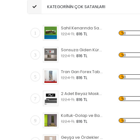
KATEGORİNİN ÇOK SATANLARI
Sahil Kenarında Sandal Forex Tablo
1
%0
1224 TL
816 TL
Sonsuza Giden Küreler Forex Tablo
3
%0
1224 TL
816 TL
Tran Garı Forex Tablo
5
%0
1224 TL
816 TL
2 Adet Beyaz Maske Forex Tablo
7
%0
1224 TL
816 TL
Koltuk-Dolap ve Bambu Forex Tablo
9
%0
1224 TL
816 TL
Geyşa ve Ördekler Forex Tablo