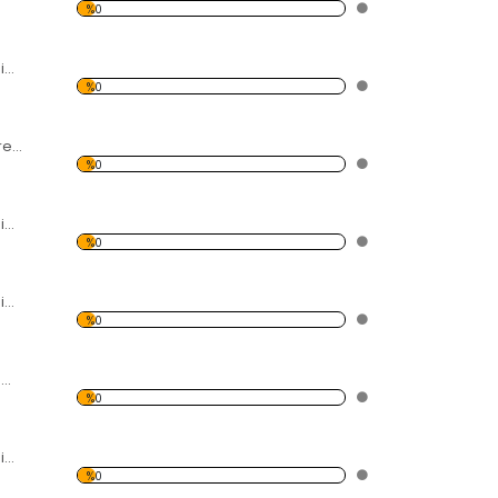
%0
Modern Soyut Resim Evler Forex Tablo
%0
Yatak ve Tablo Forex Tablo
%0
Modern Soyut Resim 5 Forex Tablo
%0
Modern Soyut Resim Deniz Feneri Forex Tablo
%0
Saksafon Çalan 2 Müzisyen Forex Tablo
%0
Modern Soyut Resim 4 Forex Tablo
%0