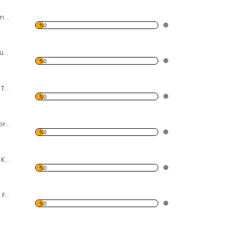
Rüzgarda Sallanan Gelincikler Forex Tablo
%0
Kalp Şeklinde Küçük Resimler Forex Tablo
%0
Fularlı Kadın Forex Tablo
%0
Çocuk ve Karga Forex Tablo
%0
Siyah Beyaz Pizza Kulesi Forex Tablo
%0
Gökdelende Mola Forex Tablo
%0