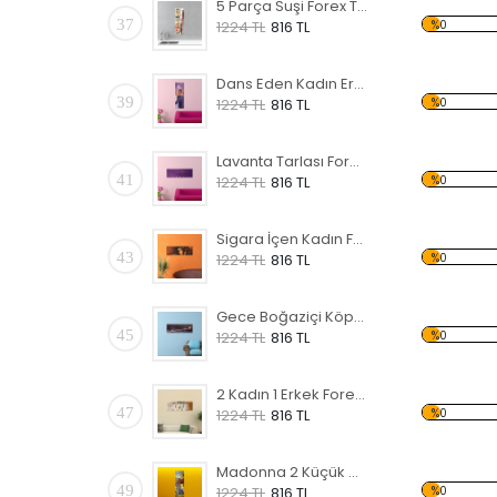
5 Parça Suşi Forex Tablo
37
%0
1224 TL
816 TL
Dans Eden Kadın Erkek Forex Tablo
39
%0
1224 TL
816 TL
Lavanta Tarlası Forex Tablo
41
%0
1224 TL
816 TL
Sigara İçen Kadın Forex Tablo
43
%0
1224 TL
816 TL
Gece Boğaziçi Köprüsü Forex Tablo
45
%0
1224 TL
816 TL
2 Kadın 1 Erkek Forex Tablo
47
%0
1224 TL
816 TL
Madonna 2 Küçük Çocuk Forex Tablo
49
%0
1224 TL
816 TL