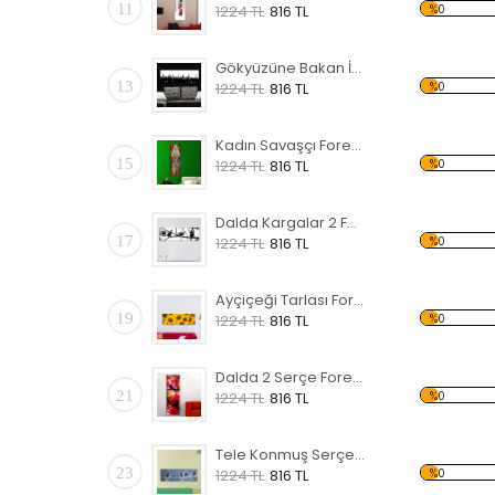
11
%0
1224 TL
816 TL
Gökyüzüne Bakan İnsanlar Forex Tablo
13
%0
1224 TL
816 TL
Kadın Savaşçı Forex Tablo
15
%0
1224 TL
816 TL
Dalda Kargalar 2 Forex Tablo
17
%0
1224 TL
816 TL
Ayçiçeği Tarlası Forex Tablo
19
%0
1224 TL
816 TL
Dalda 2 Serçe Forex Tablo
21
%0
1224 TL
816 TL
Tele Konmuş Serçeler Forex Tablo
23
%0
1224 TL
816 TL