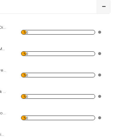
Karpuz ve Meyve Dilimleri Forex Tablo
%0
Gül Yaprakları ve Metal Forex Tablo
%0
Renkli Helezon Forex Tablo
%0
Hava-Ateş-Toprak Su Forex Tablo
%0
Işık ve Rezonans Forex Tablo
%0
Modern Soyut Resim 3 Forex Tablo