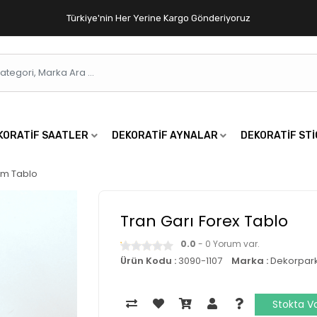
Türkiye'nin Her Yerine Kargo Gönderiyoruz
KORATIF SAATLER
DEKORATIF AYNALAR
DEKORATIF ST
cm Tablo
Tran Garı Forex Tablo
0.0
- 0 Yorum var.
Ürün Kodu :
3090-1107
Marka :
Dekorpar
Stokta V