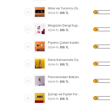
Mavi ve Turuncu Zümrüdü Anka Forex Tablo
25
%0
1224 TL
816 TL
Magazin Dergi Kupürü Forex Tablo
27
%0
1224 TL
816 TL
Piyano Çalan Kadın Forex Tablo
29
%0
1224 TL
816 TL
Dere Kenarında Oynayan Çocuklar Forex Tablo
31
%0
1224 TL
816 TL
Pencereden Bakan Kadın Forex Tablo
33
%0
1224 TL
816 TL
Şarap ve Fıçılar Forex Tablo
35
%0
1224 TL
816 TL