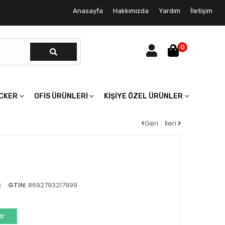
Anasayfa
Hakkımızda
Yardım
İletişim
0
ICKER
OFIS ÜRÜNLERI
KIŞIYE ÖZEL ÜRÜNLER
Geri
İleri
k
GTIN:
8692793217999
ar