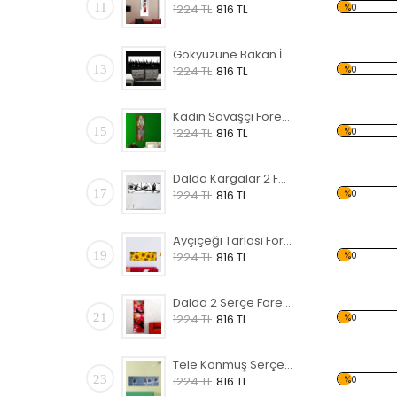
11
%0
1224 TL
816 TL
Gökyüzüne Bakan İnsanlar Forex Tablo
13
%0
1224 TL
816 TL
Kadın Savaşçı Forex Tablo
15
%0
1224 TL
816 TL
Dalda Kargalar 2 Forex Tablo
17
%0
1224 TL
816 TL
Ayçiçeği Tarlası Forex Tablo
19
%0
1224 TL
816 TL
Dalda 2 Serçe Forex Tablo
21
%0
1224 TL
816 TL
Tele Konmuş Serçeler Forex Tablo
23
%0
1224 TL
816 TL