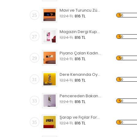
Mavi ve Turuncu Zümrüdü Anka Forex Tablo
25
%0
1224 TL
816 TL
Magazin Dergi Kupürü Forex Tablo
27
%0
1224 TL
816 TL
Piyano Çalan Kadın Forex Tablo
29
%0
1224 TL
816 TL
Dere Kenarında Oynayan Çocuklar Forex Tablo
31
%0
1224 TL
816 TL
Pencereden Bakan Kadın Forex Tablo
33
%0
1224 TL
816 TL
Şarap ve Fıçılar Forex Tablo
35
%0
1224 TL
816 TL