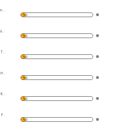
Rüzgarda Sallanan Gelincikler Forex Tablo
%0
Kalp Şeklinde Küçük Resimler Forex Tablo
%0
Fularlı Kadın Forex Tablo
%0
Çocuk ve Karga Forex Tablo
%0
Siyah Beyaz Pizza Kulesi Forex Tablo
%0
Gökdelende Mola Forex Tablo
%0