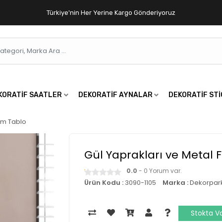
Türkiye'nin Her Yerine Kargo Gönderiyoruz
KORATIF SAATLER
DEKORATIF AYNALAR
DEKORATIF ST
cm Tablo
Gül Yaprakları ve Metal 
0.0
- 0 Yorum var.
Ürün Kodu :
3090-1105
Marka :
Dekorpar
Stokta V