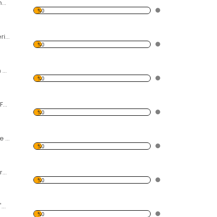
Yanardağı ve Dumanı Forex Tablo
%0
Tavus Kuşu Renkleri Forex Tablo
%0
Karahindiba Siyah Zemin Forex Tablo
%0
Taş ve Akan Dere Forex Tablo
%0
Denizci ve Hemşire Forex Tablo
%0
Afrikada Zebra Forex Tablo
%0
3 Adet Fil ve Afrika'da Gün Batımı Forex Tablo
%0