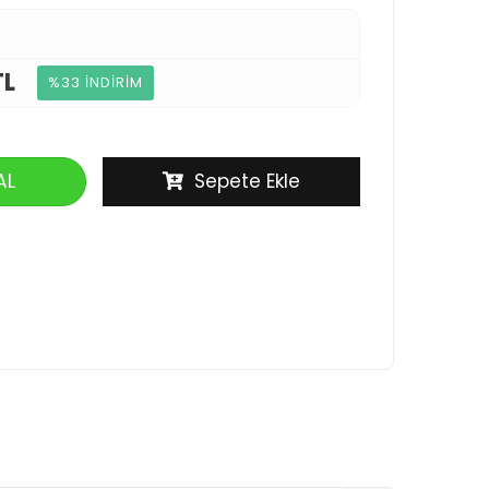
TL
%33 İNDİRİM
AL
Sepete Ekle