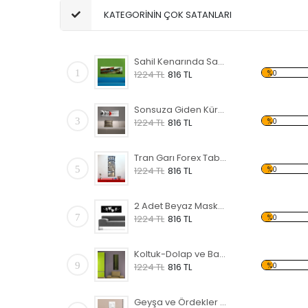
KATEGORİNİN ÇOK SATANLARI
Sahil Kenarında Sandal Forex Tablo
1
%0
1224 TL
816 TL
Sonsuza Giden Küreler Forex Tablo
3
%0
1224 TL
816 TL
Tran Garı Forex Tablo
5
%0
1224 TL
816 TL
2 Adet Beyaz Maske Forex Tablo
7
%0
1224 TL
816 TL
Koltuk-Dolap ve Bambu Forex Tablo
9
%0
1224 TL
816 TL
Geyşa ve Ördekler Forex Tablo