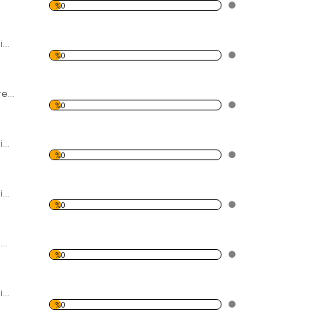
%0
Modern Soyut Resim Evler Forex Tablo
%0
Yatak ve Tablo Forex Tablo
%0
Modern Soyut Resim 5 Forex Tablo
%0
Modern Soyut Resim Deniz Feneri Forex Tablo
%0
Saksafon Çalan 2 Müzisyen Forex Tablo
%0
Modern Soyut Resim 4 Forex Tablo
%0