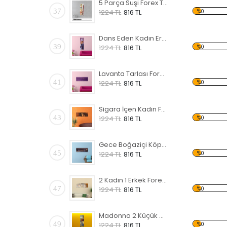
5 Parça Suşi Forex Tablo
37
%0
1224 TL
816 TL
Dans Eden Kadın Erkek Forex Tablo
39
%0
1224 TL
816 TL
Lavanta Tarlası Forex Tablo
41
%0
1224 TL
816 TL
Sigara İçen Kadın Forex Tablo
43
%0
1224 TL
816 TL
Gece Boğaziçi Köprüsü Forex Tablo
45
%0
1224 TL
816 TL
2 Kadın 1 Erkek Forex Tablo
47
%0
1224 TL
816 TL
Madonna 2 Küçük Çocuk Forex Tablo
49
%0
1224 TL
816 TL