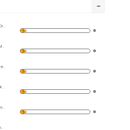
Karpuz ve Meyve Dilimleri Forex Tablo
%0
Gül Yaprakları ve Metal Forex Tablo
%0
Renkli Helezon Forex Tablo
%0
Hava-Ateş-Toprak Su Forex Tablo
%0
Işık ve Rezonans Forex Tablo
%0
Modern Soyut Resim 3 Forex Tablo