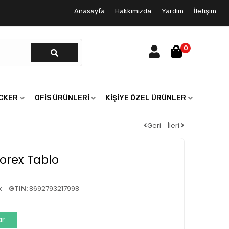
Anasayfa
Hakkımızda
Yardım
İletişim
0
ICKER
OFIS ÜRÜNLERI
KIŞIYE ÖZEL ÜRÜNLER
Geri
İleri
Forex Tablo
k
GTIN:
8692793217998
ar