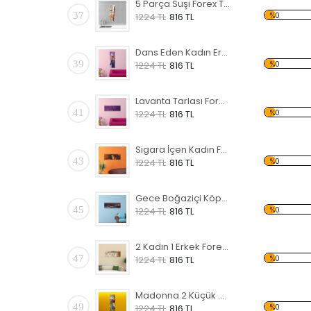
5 Parça Suşi Forex Tablo
37
%0
1224 TL
816 TL
Dans Eden Kadın Erkek Forex Tablo
39
%0
1224 TL
816 TL
Lavanta Tarlası Forex Tablo
41
%0
1224 TL
816 TL
Sigara İçen Kadın Forex Tablo
43
%0
1224 TL
816 TL
Gece Boğaziçi Köprüsü Forex Tablo
45
%0
1224 TL
816 TL
2 Kadın 1 Erkek Forex Tablo
47
%0
1224 TL
816 TL
Madonna 2 Küçük Çocuk Forex Tablo
49
%0
1224 TL
816 TL