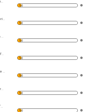
Yanardağı ve Dumanı Forex Tablo
%0
Tavus Kuşu Renkleri Forex Tablo
%0
Karahindiba Siyah Zemin Forex Tablo
%0
Taş ve Akan Dere Forex Tablo
%0
Denizci ve Hemşire Forex Tablo
%0
Afrikada Zebra Forex Tablo
%0
3 Adet Fil ve Afrika'da Gün Batımı Forex Tablo
%0