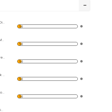
Karpuz ve Meyve Dilimleri Forex Tablo
%0
Gül Yaprakları ve Metal Forex Tablo
%0
Renkli Helezon Forex Tablo
%0
Hava-Ateş-Toprak Su Forex Tablo
%0
Işık ve Rezonans Forex Tablo
%0
Modern Soyut Resim 3 Forex Tablo