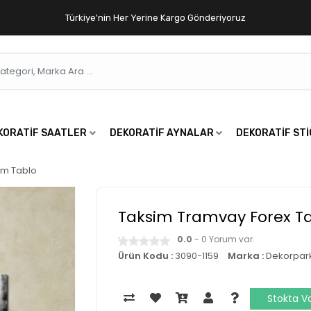
Türkiye'nin Her Yerine Kargo Gönderiyoruz
KORATIF SAATLER
DEKORATIF AYNALAR
DEKORATIF ST
cm Tablo
Taksim Tramvay Forex T
0.0
- 0 Yorum var.
Ürün Kodu :
3090-1159
Marka :
Dekorpar
Stokta V