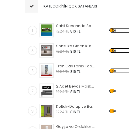
KATEGORİNİN ÇOK SATANLARI
Sahil Kenarında Sandal Forex Tablo
1
%0
1224 TL
816 TL
Sonsuza Giden Küreler Forex Tablo
3
%0
1224 TL
816 TL
Tran Garı Forex Tablo
5
%0
1224 TL
816 TL
2 Adet Beyaz Maske Forex Tablo
7
%0
1224 TL
816 TL
Koltuk-Dolap ve Bambu Forex Tablo
9
%0
1224 TL
816 TL
Geyşa ve Ördekler Forex Tablo