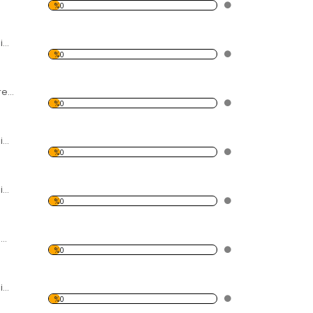
%0
Modern Soyut Resim Evler Forex Tablo
%0
Yatak ve Tablo Forex Tablo
%0
Modern Soyut Resim 5 Forex Tablo
%0
Modern Soyut Resim Deniz Feneri Forex Tablo
%0
Saksafon Çalan 2 Müzisyen Forex Tablo
%0
Modern Soyut Resim 4 Forex Tablo
%0