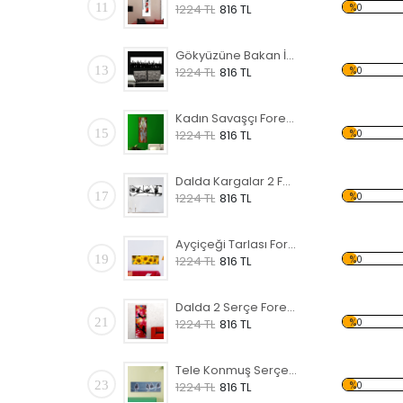
11
%0
1224 TL
816 TL
Gökyüzüne Bakan İnsanlar Forex Tablo
13
%0
1224 TL
816 TL
Kadın Savaşçı Forex Tablo
15
%0
1224 TL
816 TL
Dalda Kargalar 2 Forex Tablo
17
%0
1224 TL
816 TL
Ayçiçeği Tarlası Forex Tablo
19
%0
1224 TL
816 TL
Dalda 2 Serçe Forex Tablo
21
%0
1224 TL
816 TL
Tele Konmuş Serçeler Forex Tablo
23
%0
1224 TL
816 TL