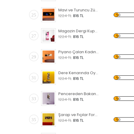
Mavi ve Turuncu Zümrüdü Anka Forex Tablo
25
%0
1224 TL
816 TL
Magazin Dergi Kupürü Forex Tablo
27
%0
1224 TL
816 TL
Piyano Çalan Kadın Forex Tablo
29
%0
1224 TL
816 TL
Dere Kenarında Oynayan Çocuklar Forex Tablo
31
%0
1224 TL
816 TL
Pencereden Bakan Kadın Forex Tablo
33
%0
1224 TL
816 TL
Şarap ve Fıçılar Forex Tablo
35
%0
1224 TL
816 TL