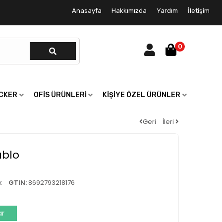
Anasayfa
Hakkımızda
Yardım
İletişim
0
ICKER
OFIS ÜRÜNLERI
KIŞIYE ÖZEL ÜRÜNLER
Geri
İleri
ablo
k
GTIN:
8692793218176
ar