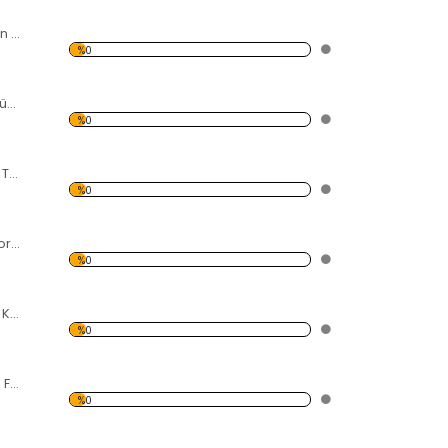
Rüzgarda Sallanan Gelincikler Forex Tablo
%0
Kalp Şeklinde Küçük Resimler Forex Tablo
%0
Fularlı Kadın Forex Tablo
%0
Çocuk ve Karga Forex Tablo
%0
Siyah Beyaz Pizza Kulesi Forex Tablo
%0
Gökdelende Mola Forex Tablo
%0