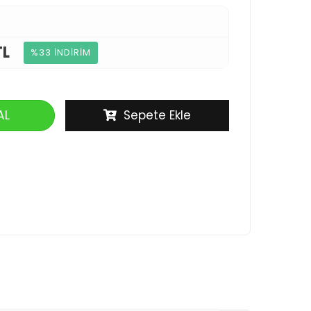
TL
%33 İNDİRİM
AL
Sepete Ekle