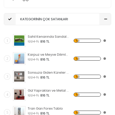
KATEGORİNİN ÇOK SATANLARI
Sahil Kenarında Sandal Forex Tablo
1
%0
1224 TL
816 TL
Karpuz ve Meyve Dilimleri Forex Tablo
2
%0
1224 TL
816 TL
Sonsuza Giden Küreler Forex Tablo
3
%0
1224 TL
816 TL
Gül Yaprakları ve Metal Forex Tablo
4
%0
1224 TL
816 TL
Tran Garı Forex Tablo
5
%0
1224 TL
816 TL