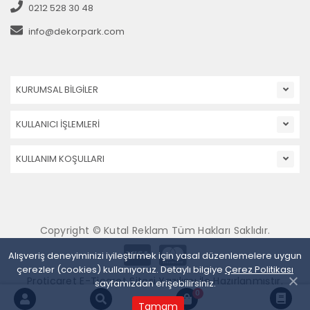
0212 528 30 48
info@dekorpark.com
KURUMSAL BİLGİLER
KULLANICI İŞLEMLERİ
KULLANIM KOŞULLARI
Copyright © Kutal Reklam Tüm Hakları Saklıdır.
Alışveriş deneyiminizi iyileştirmek için yasal düzenlemelere uygun
çerezler (cookies) kullanıyoruz. Detaylı bilgiye
Çerez Politikası
Proticaret E-Ticaret Sitesi Yazılımı İle Hazırlanmıştır.
sayfamızdan erişebilirsiniz.
0
Tamam