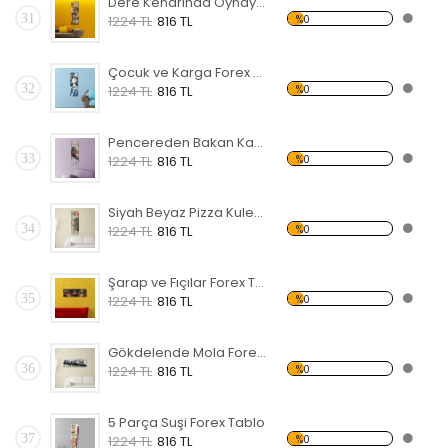
Dere Kenarında Oynayan Çocuklar Forex Tablo
31
%0
1224 TL
816 TL
Çocuk ve Karga Forex Tablo
32
%0
1224 TL
816 TL
Pencereden Bakan Kadın Forex Tablo
33
%0
1224 TL
816 TL
Siyah Beyaz Pizza Kulesi Forex Tablo
34
%0
1224 TL
816 TL
Şarap ve Fıçılar Forex Tablo
35
%0
1224 TL
816 TL
Gökdelende Mola Forex Tablo
36
%0
1224 TL
816 TL
5 Parça Suşi Forex Tablo
37
%0
1224 TL
816 TL