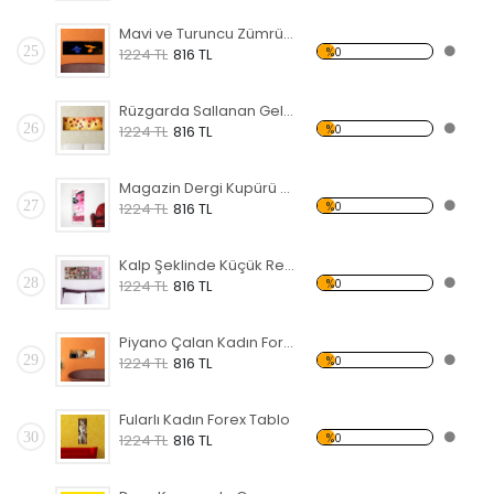
Mavi ve Turuncu Zümrüdü Anka Forex Tablo
25
%0
1224 TL
816 TL
Rüzgarda Sallanan Gelincikler Forex Tablo
26
%0
1224 TL
816 TL
Magazin Dergi Kupürü Forex Tablo
27
%0
1224 TL
816 TL
Kalp Şeklinde Küçük Resimler Forex Tablo
28
%0
1224 TL
816 TL
Piyano Çalan Kadın Forex Tablo
29
%0
1224 TL
816 TL
Fularlı Kadın Forex Tablo
30
%0
1224 TL
816 TL