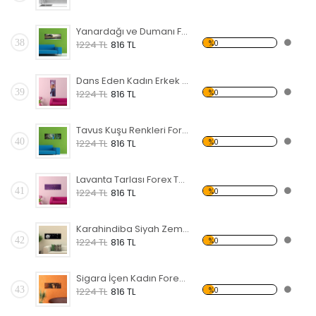
Yanardağı ve Dumanı Forex Tablo
38
%0
1224 TL
816 TL
Dans Eden Kadın Erkek Forex Tablo
39
%0
1224 TL
816 TL
Tavus Kuşu Renkleri Forex Tablo
40
%0
1224 TL
816 TL
Lavanta Tarlası Forex Tablo
41
%0
1224 TL
816 TL
Karahindiba Siyah Zemin Forex Tablo
42
%0
1224 TL
816 TL
Sigara İçen Kadın Forex Tablo
43
%0
1224 TL
816 TL