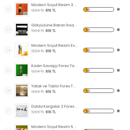
Modern Soyut Resim 3 Forex Tablo
12
%0
1224 TL
816 TL
Gökyüzüne Bakan İnsanlar Forex Tablo
13
%0
1224 TL
816 TL
Modern Soyut Resim Evler Forex Tablo
14
%0
1224 TL
816 TL
Kadın Savaşçı Forex Tablo
15
%0
1224 TL
816 TL
Yatak ve Tablo Forex Tablo
16
%0
1224 TL
816 TL
Dalda Kargalar 2 Forex Tablo
17
%0
1224 TL
816 TL
Modern Soyut Resim 5 Forex Tablo