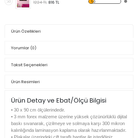
50
%0
1224 TL
816 TL
Ürün Özellikleri
Yorumlar
(0)
Taksit Seçenekleri
Ürün Resimleri
Ürün Detay ve Ebat/Ölçü Bilgisi
•
30 x 90 cm ölçülerindedir.
•
3 mm forex malzeme üzerine yüksek çözünürlüklü dijital
baskı sıvanarak, çizilmeye ve solmaya karşı 300 mikron
kalınlığında laminasyon kaplama olarak hazırlanmaktadır.
•
Plakalar üzerindeki çift taraflı bantlar ile istediğiniz