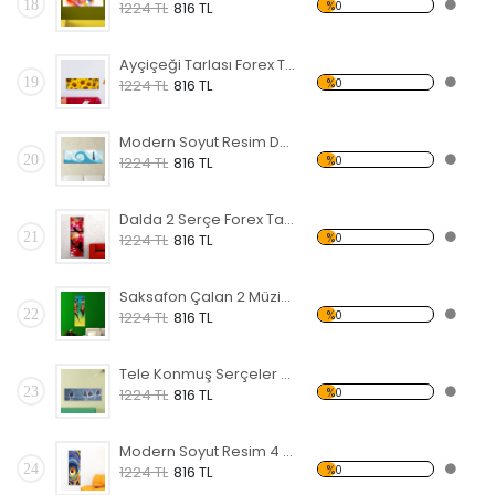
18
%0
1224 TL
816 TL
Ayçiçeği Tarlası Forex Tablo
19
%0
1224 TL
816 TL
Modern Soyut Resim Deniz Feneri Forex Tablo
20
%0
1224 TL
816 TL
Dalda 2 Serçe Forex Tablo
21
%0
1224 TL
816 TL
Saksafon Çalan 2 Müzisyen Forex Tablo
22
%0
1224 TL
816 TL
Tele Konmuş Serçeler Forex Tablo
23
%0
1224 TL
816 TL
Modern Soyut Resim 4 Forex Tablo
24
%0
1224 TL
816 TL