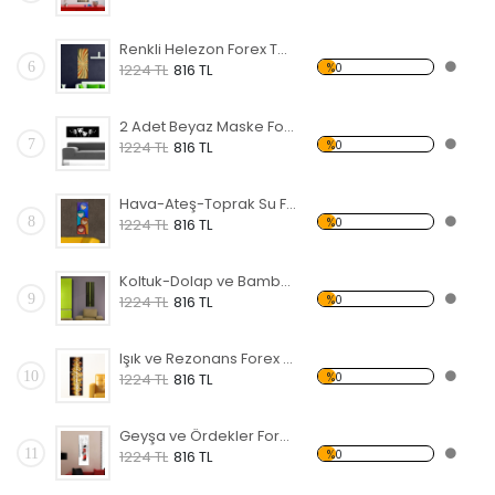
Renkli Helezon Forex Tablo
6
%0
1224 TL
816 TL
2 Adet Beyaz Maske Forex Tablo
7
%0
1224 TL
816 TL
Hava-Ateş-Toprak Su Forex Tablo
8
%0
1224 TL
816 TL
Koltuk-Dolap ve Bambu Forex Tablo
9
%0
1224 TL
816 TL
Işık ve Rezonans Forex Tablo
10
%0
1224 TL
816 TL
Geyşa ve Ördekler Forex Tablo
11
%0
1224 TL
816 TL