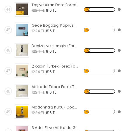
Taş ve Akan Dere Forex Tablo
44
%0
1224 TL
816 TL
Gece Boğaziçi Köprüsü Forex Tablo
45
%0
1224 TL
816 TL
Denizci ve Hemşire Forex Tablo
46
%0
1224 TL
816 TL
2 Kadın 1 Erkek Forex Tablo
47
%0
1224 TL
816 TL
Afrikada Zebra Forex Tablo
48
%0
1224 TL
816 TL
Madonna 2 Küçük Çocuk Forex Tablo
49
%0
1224 TL
816 TL
3 Adet Fil ve Afrika'da Gün Batımı Forex Tablo