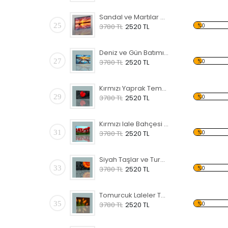
Sandal ve Martılar Kanvas Tablo
25
%0
3780 TL
2520 TL
Deniz ve Gün Batımı Kanvas Tablo
27
%0
3780 TL
2520 TL
Kırmızı Yaprak Temalı Kanvas Tablo
29
%0
3780 TL
2520 TL
Kırmızı lale Bahçesi Temalı Kanvas Tablo
31
%0
3780 TL
2520 TL
Siyah Taşlar ve Turuncu Çiçek Kanvas Tablo
33
%0
3780 TL
2520 TL
Tomurcuk Laleler Temalı Kanvas Tablo
35
%0
3780 TL
2520 TL