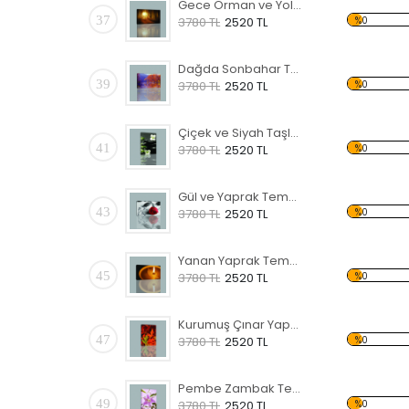
Gece Orman ve Yol Kanvas Tablo
37
%0
3780 TL
2520 TL
Dağda Sonbahar Temalı Kanvas Tablo
39
%0
3780 TL
2520 TL
Çiçek ve Siyah Taşlar Temalı Kanvas Tablo
41
%0
3780 TL
2520 TL
Gül ve Yaprak Temalı Kanvas Tablo
43
%0
3780 TL
2520 TL
Yanan Yaprak Temalı Kanvas Tablo
45
%0
3780 TL
2520 TL
Kurumuş Çınar Yaprakları Temalı Kanvas Tablo
47
%0
3780 TL
2520 TL
Pembe Zambak Temalı Kanvas Tablo
49
%0
3780 TL
2520 TL