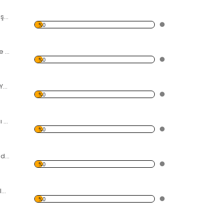
Ayçiçeği ve Yağ Şişesi Temalı Kanvas Tablo
%0
Renkli Yapraklar ve Sonbahar Kanvas Tablo
%0
Siyah Taş ve Yeşil Yapraklar Kanvas Tablo
%0
Sisli Orman Temalı Kanvas Tablo
%0
Deniz Kıyısı ve Sandal Kanvas Tablo
%0
Deniz ve Çakıl Taşları Kanvas Tablo
%0