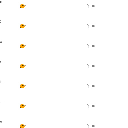
Çiçek Bahçesi Temalı Kanvas Tablo
%0
Renkli Gül Temalı Kanvas Tablo
%0
Gül Yaprağı ve Siyah Taş Kanvas Tablo
%0
Fulu Plumeria Çiçeği Temalı Kanvas Tablo
%0
Açmış Kiraz Çiçeği Temalı Kanvas Tablo
%0
Sarı-Kırmızı lale bahçesi Kanvas Tablo
%0
Beyaz Hint Mabet Ağacı Kanvas Tablo
%0