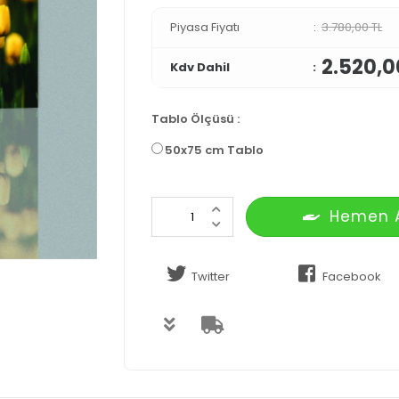
Piyasa Fiyatı
3.780,00 TL
2.520,0
Kdv Dahil
Tablo Ölçüsü
:
50x75 cm Tablo
Hemen 
Twitter
Facebook