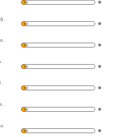
%0
Sahil ve Palmiye Ağaçları Kanvas Tablo
%0
Modern Soyut Tasarım 28 Kanvas Tablo
%0
Sahil, İnsan ve Köpek Kanvas Tablo
%0
Gemi ve Yolculuk Temalı Kanvas Tablo
%0
Batan Gemi Temalı Kanvas Tablo
%0
Kırmızı Klasik Araba Kanvas Tablo
%0