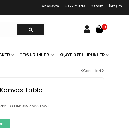
Anasayfa
Hakkımızda
Yardım
İletişim
0
ICKER
OFIS ÜRÜNLERI
KIŞIYE ÖZEL ÜRÜNLER
Geri
İleri
i Kanvas Tablo
ark
GTIN:
8692793217821
ar