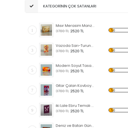
KATEGORİNİN ÇOK SATANLARI
Mısır Merasim Manzaralı Kanvas Tablo
1
%0
3780 TL
2520 TL
Vazoda Sarı-Turuncu Çiçekler Kanvas Tablo
3
%0
3780 TL
2520 TL
Modern Soyut Tasarım 36 Kanvas Tablo
5
%0
3780 TL
2520 TL
Gitar Çalan Kovboy Temalı Kanvas Tablo
7
%0
3780 TL
2520 TL
iki Lale Ebru Temalı Kanvas Tablo
9
%0
3780 TL
2520 TL
Deniz ve Batan Güneş Kanvas Tablo