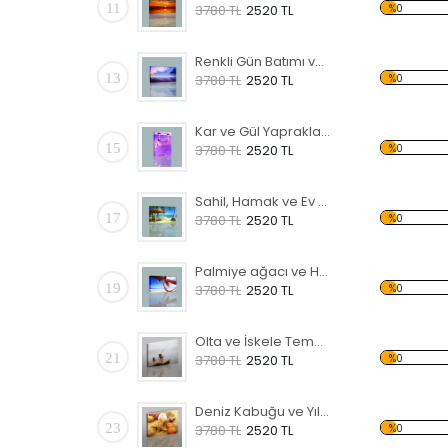
11
%0
3780 TL
2520 TL
Renkli Gün Batımı ve Deniz Kanvas Tablo
13
%0
3780 TL
2520 TL
Kar ve Gül Yaprakları Temalı Kanvas Tablo
15
%0
3780 TL
2520 TL
Sahil, Hamak ve Ev Temalı Kanvas Tablo
17
%0
3780 TL
2520 TL
Palmiye ağacı ve Hamak Kanvas Tablo
19
%0
3780 TL
2520 TL
Olta ve İskele Temalı Kanvas Tablo
21
%0
3780 TL
2520 TL
Deniz Kabuğu ve Yıldızı Kanvas Tablo
23
%0
3780 TL
2520 TL