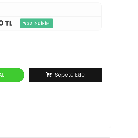
0 TL
%33 İNDİRİM
AL
Sepete Ekle