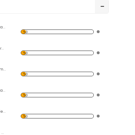
Modern Soyut Tasarım 37 Kanvas Tablo
%0
Yağmur,Şemsiye ve İnsanlar Kanvas Tablo
%0
Gitar ve Karışık Temalı Kanvas Tablo
%0
Modern Soyut Tasarım 42 Kanvas Tablo
%0
Tarihi Çay Ocağı Temalı Kanvas Tablo
%0
Gökyüzü, Deniz ve Palmiyeler Kanvas Tablo