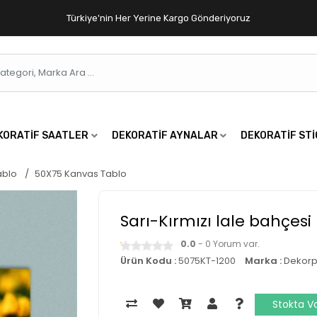
Türkiye'nin Her Yerine Kargo Gönderiyoruz
KORATIF SAATLER
DEKORATIF AYNALAR
DEKORATIF ST
ablo
50X75 Kanvas Tablo
Sarı-Kırmızı lale bahçes
0.0
- 0 Yorum var.
Ürün Kodu :
5075KT-1200
Marka :
Dekorp
Stokta V