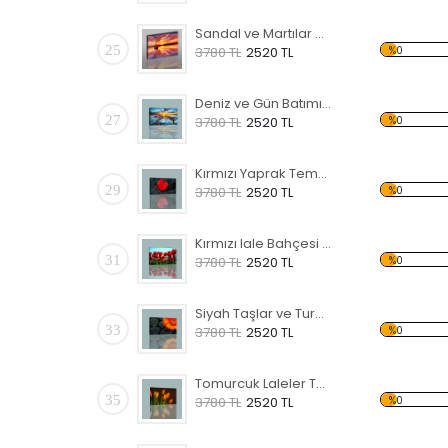
Sandal ve Martılar Kanvas Tablo
25
%0
3780 TL
2520 TL
Deniz ve Gün Batımı Kanvas Tablo
27
%0
3780 TL
2520 TL
Kırmızı Yaprak Temalı Kanvas Tablo
29
%0
3780 TL
2520 TL
Kırmızı lale Bahçesi Temalı Kanvas Tablo
31
%0
3780 TL
2520 TL
Siyah Taşlar ve Turuncu Çiçek Kanvas Tablo
33
%0
3780 TL
2520 TL
Tomurcuk Laleler Temalı Kanvas Tablo
35
%0
3780 TL
2520 TL