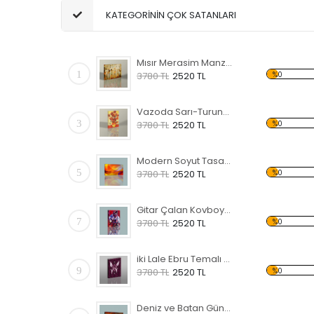
KATEGORİNİN ÇOK SATANLARI
Mısır Merasim Manzaralı Kanvas Tablo
1
%0
3780 TL
2520 TL
Vazoda Sarı-Turuncu Çiçekler Kanvas Tablo
3
%0
3780 TL
2520 TL
Modern Soyut Tasarım 36 Kanvas Tablo
5
%0
3780 TL
2520 TL
Gitar Çalan Kovboy Temalı Kanvas Tablo
7
%0
3780 TL
2520 TL
iki Lale Ebru Temalı Kanvas Tablo
9
%0
3780 TL
2520 TL
Deniz ve Batan Güneş Kanvas Tablo