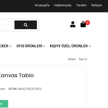
Anasayfa
Hakkımızda
Yardım
İletişim
0
ICKER
OFIS ÜRÜNLERI
KIŞIYE ÖZEL ÜRÜNLER
Geri
İleri
anvas Tablo
ark
GTIN:
8692793217822
ar