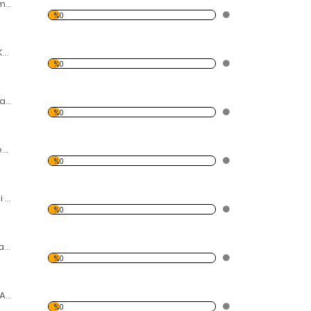
Çiçek Bahçesi Temalı Kanvas Tablo
%0
Renkli Gül Temalı Kanvas Tablo
%0
Gül Yaprağı ve Siyah Taş Kanvas Tablo
%0
Fulu Plumeria Çiçeği Temalı Kanvas Tablo
%0
Açmış Kiraz Çiçeği Temalı Kanvas Tablo
%0
Sarı-Kırmızı lale bahçesi Kanvas Tablo
%0
Beyaz Hint Mabet Ağacı Kanvas Tablo
%0