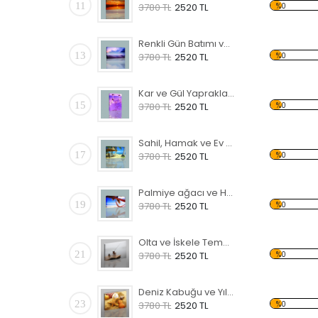
11
%0
3780 TL
2520 TL
Renkli Gün Batımı ve Deniz Kanvas Tablo
13
%0
3780 TL
2520 TL
Kar ve Gül Yaprakları Temalı Kanvas Tablo
15
%0
3780 TL
2520 TL
Sahil, Hamak ve Ev Temalı Kanvas Tablo
17
%0
3780 TL
2520 TL
Palmiye ağacı ve Hamak Kanvas Tablo
19
%0
3780 TL
2520 TL
Olta ve İskele Temalı Kanvas Tablo
21
%0
3780 TL
2520 TL
Deniz Kabuğu ve Yıldızı Kanvas Tablo
23
%0
3780 TL
2520 TL