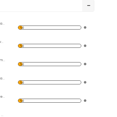
Modern Soyut Tasarım 37 Kanvas Tablo
%0
Yağmur,Şemsiye ve İnsanlar Kanvas Tablo
%0
Gitar ve Karışık Temalı Kanvas Tablo
%0
Modern Soyut Tasarım 42 Kanvas Tablo
%0
Tarihi Çay Ocağı Temalı Kanvas Tablo
%0
Gökyüzü, Deniz ve Palmiyeler Kanvas Tablo