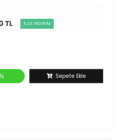
0 TL
%33 İNDİRİM
AL
Sepete Ekle