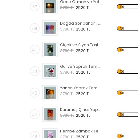
Gece Orman ve Yol Kanvas Tablo
37
%0
3780 TL
2520 TL
Dağda Sonbahar Temalı Kanvas Tablo
39
%0
3780 TL
2520 TL
Çiçek ve Siyah Taşlar Temalı Kanvas Tablo
41
%0
3780 TL
2520 TL
Gül ve Yaprak Temalı Kanvas Tablo
43
%0
3780 TL
2520 TL
Yanan Yaprak Temalı Kanvas Tablo
45
%0
3780 TL
2520 TL
Kurumuş Çınar Yaprakları Temalı Kanvas Tablo
47
%0
3780 TL
2520 TL
Pembe Zambak Temalı Kanvas Tablo
49
%0
3780 TL
2520 TL