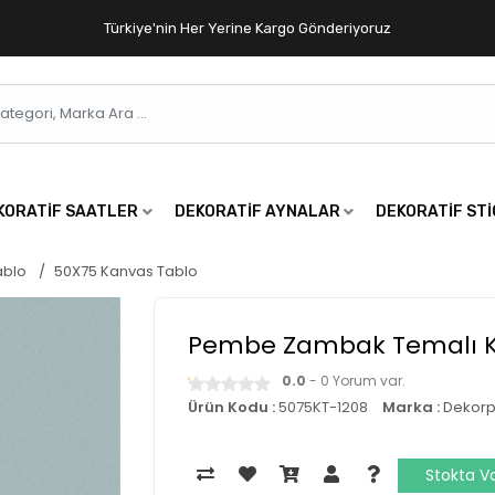
Türkiye'nin Her Yerine Kargo Gönderiyoruz
KORATIF SAATLER
DEKORATIF AYNALAR
DEKORATIF ST
ablo
50X75 Kanvas Tablo
Pembe Zambak Temalı K
0.0
- 0 Yorum var.
Ürün Kodu :
5075KT-1208
Marka :
Dekorp
Stokta V