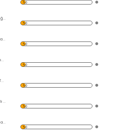
%0
Sahil ve Palmiye Ağaçları Kanvas Tablo
%0
Modern Soyut Tasarım 28 Kanvas Tablo
%0
Sahil, İnsan ve Köpek Kanvas Tablo
%0
Gemi ve Yolculuk Temalı Kanvas Tablo
%0
Batan Gemi Temalı Kanvas Tablo
%0
Kırmızı Klasik Araba Kanvas Tablo
%0