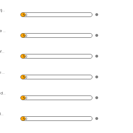
Ayçiçeği ve Yağ Şişesi Temalı Kanvas Tablo
%0
Renkli Yapraklar ve Sonbahar Kanvas Tablo
%0
Siyah Taş ve Yeşil Yapraklar Kanvas Tablo
%0
Sisli Orman Temalı Kanvas Tablo
%0
Deniz Kıyısı ve Sandal Kanvas Tablo
%0
Deniz ve Çakıl Taşları Kanvas Tablo
%0