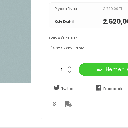
Piyasa Fiyatı
3.780,00 TL
2.520,0
Kdv Dahil
Tablo Ölçüsü
:
50x75 cm Tablo
Hemen 
Twitter
Facebook