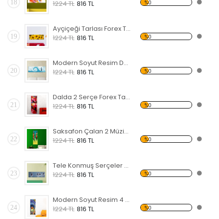
18
%0
1224 TL
816 TL
Ayçiçeği Tarlası Forex Tablo
19
%0
1224 TL
816 TL
Modern Soyut Resim Deniz Feneri Forex Tablo
20
%0
1224 TL
816 TL
Dalda 2 Serçe Forex Tablo
21
%0
1224 TL
816 TL
Saksafon Çalan 2 Müzisyen Forex Tablo
22
%0
1224 TL
816 TL
Tele Konmuş Serçeler Forex Tablo
23
%0
1224 TL
816 TL
Modern Soyut Resim 4 Forex Tablo
24
%0
1224 TL
816 TL