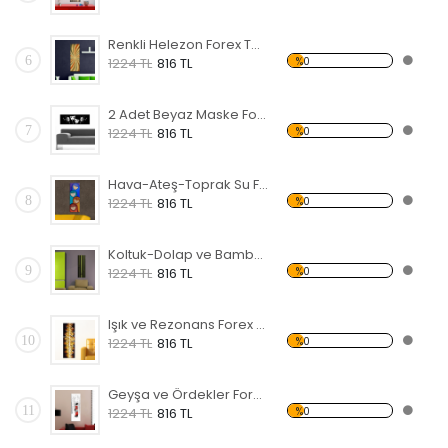
Renkli Helezon Forex Tablo
6
%0
1224 TL
816 TL
2 Adet Beyaz Maske Forex Tablo
7
%0
1224 TL
816 TL
Hava-Ateş-Toprak Su Forex Tablo
8
%0
1224 TL
816 TL
Koltuk-Dolap ve Bambu Forex Tablo
9
%0
1224 TL
816 TL
Işık ve Rezonans Forex Tablo
10
%0
1224 TL
816 TL
Geyşa ve Ördekler Forex Tablo
11
%0
1224 TL
816 TL