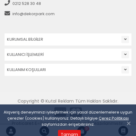
0212 528 30 48
info@dekorpark.com
KURUMSAL BİLGİLER
KULLANICI İŞLEMLERİ
KULLANIM KOŞULLARI
Copyright © Kutal Reklam Tüm Hakları Saklıdır.
Alışveriş deneyiminizi iyileştirmek için yasal düzenlemelere uygun
çerezler (cookies) kullanıyoruz. Detaylı bilgiye
Çerez Politikası
Proticaret E-Ticaret Sitesi Yazılımı İle Hazırlanmıştır.
sayfamızdan erişebilirsiniz.
0
Tamam