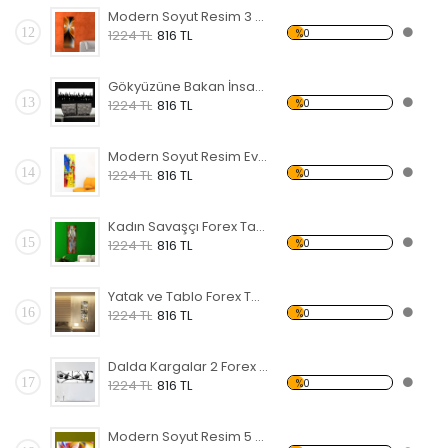
Modern Soyut Resim 3 Forex Tablo
12
%0
1224 TL
816 TL
Gökyüzüne Bakan İnsanlar Forex Tablo
13
%0
1224 TL
816 TL
Modern Soyut Resim Evler Forex Tablo
14
%0
1224 TL
816 TL
Kadın Savaşçı Forex Tablo
15
%0
1224 TL
816 TL
Yatak ve Tablo Forex Tablo
16
%0
1224 TL
816 TL
Dalda Kargalar 2 Forex Tablo
17
%0
1224 TL
816 TL
Modern Soyut Resim 5 Forex Tablo