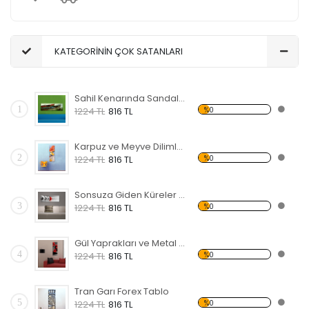
KATEGORİNİN ÇOK SATANLARI
Sahil Kenarında Sandal Forex Tablo
1
%0
1224 TL
816 TL
Karpuz ve Meyve Dilimleri Forex Tablo
2
%0
1224 TL
816 TL
Sonsuza Giden Küreler Forex Tablo
3
%0
1224 TL
816 TL
Gül Yaprakları ve Metal Forex Tablo
4
%0
1224 TL
816 TL
Tran Garı Forex Tablo
5
%0
1224 TL
816 TL