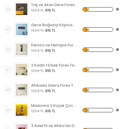
Taş ve Akan Dere Forex Tablo
44
%0
1224 TL
816 TL
Gece Boğaziçi Köprüsü Forex Tablo
45
%0
1224 TL
816 TL
Denizci ve Hemşire Forex Tablo
46
%0
1224 TL
816 TL
2 Kadın 1 Erkek Forex Tablo
47
%0
1224 TL
816 TL
Afrikada Zebra Forex Tablo
48
%0
1224 TL
816 TL
Madonna 2 Küçük Çocuk Forex Tablo
49
%0
1224 TL
816 TL
3 Adet Fil ve Afrika'da Gün Batımı Forex Tablo