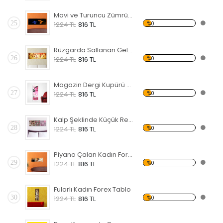
Mavi ve Turuncu Zümrüdü Anka Forex Tablo
25
%0
1224 TL
816 TL
Rüzgarda Sallanan Gelincikler Forex Tablo
26
%0
1224 TL
816 TL
Magazin Dergi Kupürü Forex Tablo
27
%0
1224 TL
816 TL
Kalp Şeklinde Küçük Resimler Forex Tablo
28
%0
1224 TL
816 TL
Piyano Çalan Kadın Forex Tablo
29
%0
1224 TL
816 TL
Fularlı Kadın Forex Tablo
30
%0
1224 TL
816 TL