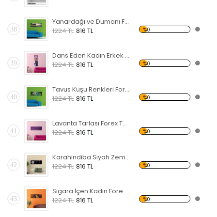
Yanardağı ve Dumanı Forex Tablo
38
%0
1224 TL
816 TL
Dans Eden Kadın Erkek Forex Tablo
39
%0
1224 TL
816 TL
Tavus Kuşu Renkleri Forex Tablo
40
%0
1224 TL
816 TL
Lavanta Tarlası Forex Tablo
41
%0
1224 TL
816 TL
Karahindiba Siyah Zemin Forex Tablo
42
%0
1224 TL
816 TL
Sigara İçen Kadın Forex Tablo
43
%0
1224 TL
816 TL