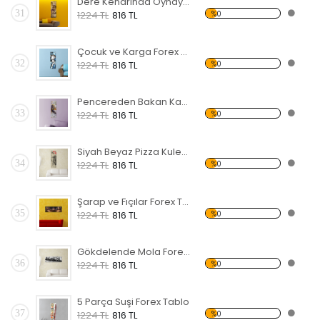
Dere Kenarında Oynayan Çocuklar Forex Tablo
31
%0
1224 TL
816 TL
Çocuk ve Karga Forex Tablo
32
%0
1224 TL
816 TL
Pencereden Bakan Kadın Forex Tablo
33
%0
1224 TL
816 TL
Siyah Beyaz Pizza Kulesi Forex Tablo
34
%0
1224 TL
816 TL
Şarap ve Fıçılar Forex Tablo
35
%0
1224 TL
816 TL
Gökdelende Mola Forex Tablo
36
%0
1224 TL
816 TL
5 Parça Suşi Forex Tablo
37
%0
1224 TL
816 TL