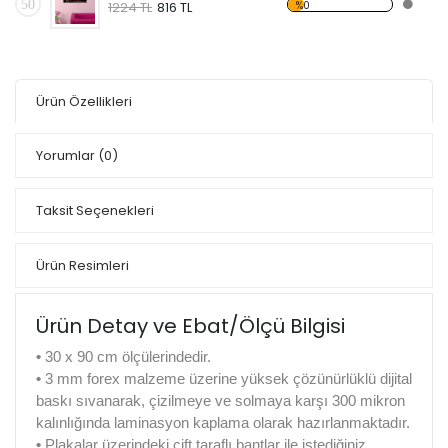
50
%0
1224 TL
816 TL
Ürün Özellikleri
Yorumlar
(0)
Taksit Seçenekleri
Ürün Resimleri
Ürün Detay ve Ebat/Ölçü Bilgisi
•
30 x 90 cm ölçülerindedir.
•
3 mm forex malzeme üzerine yüksek çözünürlüklü dijital
baskı sıvanarak, çizilmeye ve solmaya karşı 300 mikron
kalınlığında laminasyon kaplama olarak hazırlanmaktadır.
•
Plakalar üzerindeki çift taraflı bantlar ile istediğiniz