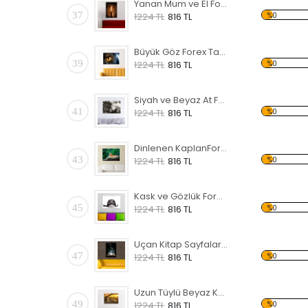
Yanan Mum ve El Forex Tablo
37
%0
1224 TL
816 TL
Büyük Göz Forex Tablo
39
%0
1224 TL
816 TL
Siyah ve Beyaz At Forex Tablo
41
%0
1224 TL
816 TL
Dinlenen KaplanForex Tablo
43
%0
1224 TL
816 TL
Kask ve Gözlük Forex Tablo
45
%0
1224 TL
816 TL
Uçan Kitap Sayfaları Forex Tablo
47
%0
1224 TL
816 TL
Uzun Tüylü Beyaz Köpek Forex Tablo
49
%0
1224 TL
816 TL