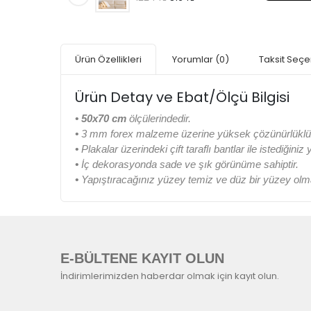
Ürün Özellikleri
Yorumlar
(0)
Taksit Seçe
Ürün Detay ve Ebat/Ölçü Bilgisi
• 50x70 cm
ölçülerindedir.
•
3 mm forex malzeme üzerine yüksek çözünürlüklü di
•
Plakalar üzerindeki çift taraflı bantlar ile istediğiniz
•
İç dekorasyonda sade ve şık görünüme sahiptir.
•
Yapıştıracağınız yüzey temiz ve düz bir yüzey olma
E-BÜLTENE KAYIT OLUN
İndirimlerimizden haberdar olmak için kayıt olun.