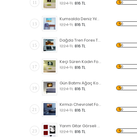
11
%0
1224 TL
816 TL
Kumsalda Deniz Yıldızı Forex Tablo
13
%0
1224 TL
816 TL
Dağda Tren Forex Tablo
15
%0
1224 TL
816 TL
Keçi Süren Kadın Forex Tablo
17
%0
1224 TL
816 TL
Gün Batımı Ağaç Koridor Forex Tablo
19
%0
1224 TL
816 TL
Kırmızı Chevrolet Forex Tablo
21
%0
1224 TL
816 TL
Yarım Gitar Görseli Forex Tablo
23
%0
1224 TL
816 TL