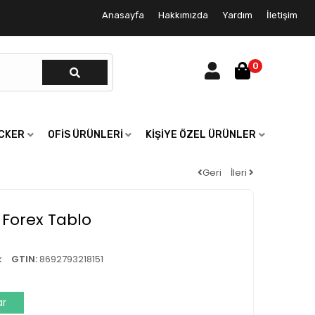
Anasayfa
Hakkımızda
Yardım
İletişim
0
ICKER
OFIS ÜRÜNLERI
KIŞIYE ÖZEL ÜRÜNLER
Geri
İleri
ı Forex Tablo
k
GTIN:
8692793218151
ar