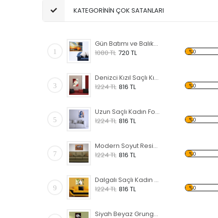
KATEGORİNİN ÇOK SATANLARI
Gün Batımı ve Balıkçı Sandalı Forex Tablo
1
%0
1080 TL
720 TL
Denizci Kızıl Saçlı Kız Forex Tablo
3
%0
1224 TL
816 TL
Uzun Saçlı Kadın Forex Tablo
5
%0
1224 TL
816 TL
Modern Soyut Resim 46 Forex Tablo
7
%0
1224 TL
816 TL
Dalgalı Saçlı Kadın Forex Tablo
9
%0
1224 TL
816 TL
Siyah Beyaz Grunge Forex Tablo