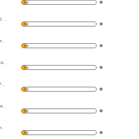
%0
tekne ve İnsanlar 2 Forex Tablo
%0
Beyaz Yel Değirmenleri Forex Tablo
%0
Deniz Üzerinde Uçan Balonlar Forex Tablo
%0
karpuz ve Meyve Parçaları Forex Tablo
%0
Kelebek ve Çiçekler Forex Tablo
%0
Savaş ve Kadın Forex Tablo
%0