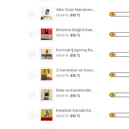
Altın Oran Merdiven Forex Tablo
25
%0
1224 TL
816 TL
Birbirine Bağlı Erkek ve Kadın Eli Forex Tablo
27
%0
1224 TL
816 TL
Kurmalı Şaşırmış Robot Forex Tablo
29
%0
1224 TL
816 TL
2 Sandalye ve Soyut Resim Forex Tablo
31
%0
1224 TL
816 TL
Elde ve Karahindiba Forex Tablo
33
%0
1224 TL
816 TL
Kelebek Kanatlı Kız Forex Tablo
35
%0
1224 TL
816 TL