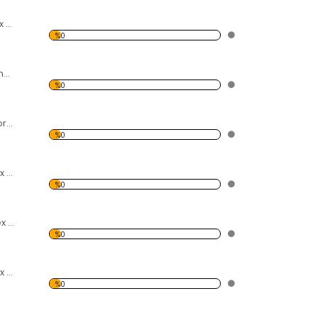
Yazılı Gri Şişe Forex Tablo
%0
Kafeste Kalp ve Anahtar Forex Tablo
%0
Kurmalı 2 Robot Forex Tablo
%0
Desing Yazısı Forex Tablo
%0
Yanan Ampul Forex Tablo
%0
Karga ve Kar Forex Tablo
%0