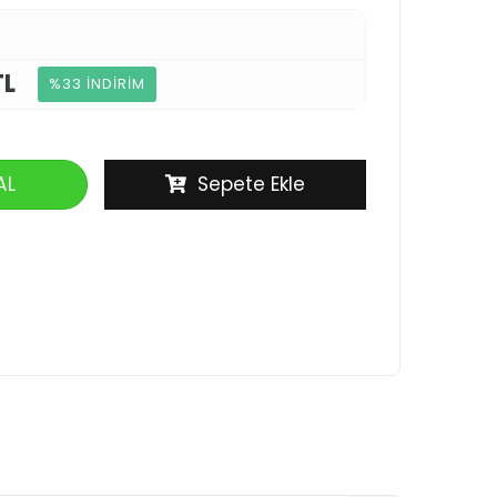
TL
%33 İNDİRİM
AL
Sepete Ekle