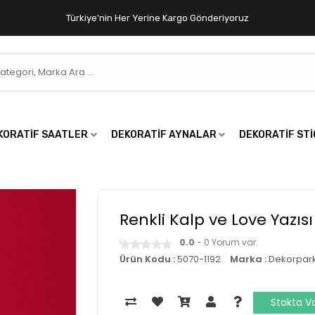
Türkiye'nin Her Yerine Kargo Gönderiyoruz
KORATIF SAATLER
DEKORATIF AYNALAR
DEKORATIF ST
Renkli Kalp ve Love Yazıs
0.0
- 0 Yorum var.
Ürün Kodu :
5070-1192
Marka :
Dekorpar
Stokta V