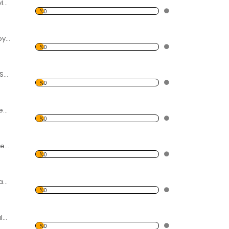
Direk Üzerinde Leylek Forex Tablo
%0
At Üzerinde Kovboy Forex Tablo
%0
Tavşan ve Meyve Sepeti Forex Tablo
%0
Şapka içinde Ördek Yavruları Forex Tablo
%0
Denizde Yelkenli ve Gün Batımı Forex Tablo
%0
Üzeri Damlacıklı Yaprak Forex Tablo
%0
Gölde Yüzen Kuğular Forex Tablo
%0