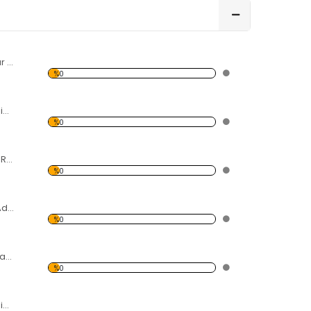
Kırmızı Siyah Radar Ekranı Forex Tablo
%0
Modern Soyut Resim 47 Forex Tablo
%0
Siyah Saçlı Kırmızı Rujlu Kadın Forex Tablo
%0
Gözlüklü Şapkalı Adam Forex Tablo
%0
Eski Pervaneli Savaş Uçağı Forex Tablo
%0
Modern Soyut Resim 45 Forex Tablo