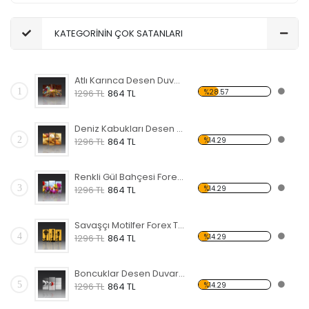
KATEGORİNİN ÇOK SATANLARI
Atlı Karınca Desen Duvar Panosu
1
%28.57
1296 TL
864 TL
Deniz Kabukları Desen Duvar Panosu
2
%14.29
1296 TL
864 TL
Renkli Gül Bahçesi Forex Tablo
3
%14.29
1296 TL
864 TL
Savaşçı Motilfer Forex Tablo
4
%14.29
1296 TL
864 TL
Boncuklar Desen Duvar Panosu
5
%14.29
1296 TL
864 TL