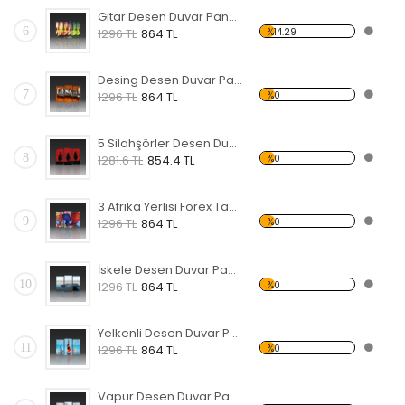
Gitar Desen Duvar Panosu
6
%14.29
1296 TL
864 TL
Desing Desen Duvar Panosu
7
%0
1296 TL
864 TL
5 Silahşörler Desen Duvar Panosu
8
%0
1281.6 TL
854.4 TL
3 Afrika Yerlisi Forex Tablo
9
%0
1296 TL
864 TL
İskele Desen Duvar Panosu
10
%0
1296 TL
864 TL
Yelkenli Desen Duvar Panosu
11
%0
1296 TL
864 TL
Vapur Desen Duvar Panosu