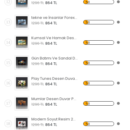
12
%0
1296 TL
864 TL
tekne ve İnsanlar Forex Tablo
13
%0
1296 TL
864 TL
Kumsal Ve Hamak Desen Duvar Panosu
14
%0
1296 TL
864 TL
Gün Batımı Ve Sandal Desen Duvar Panosu
15
%0
1296 TL
864 TL
Play Tunes Desen Duvar Panosu
16
%0
1296 TL
864 TL
Mumlar Desen Duvar Panosu
17
%0
1296 TL
864 TL
Modern Soyut Resim 22 Forex Tablo
18
%0
1296 TL
864 TL