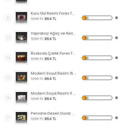
Kuru Gül Resmi Forex Tablo
32
%0
1296 TL
864 TL
Yapraksız Ağaç ve Renkli Gökyüzü Forex Tablo
33
%0
1296 TL
864 TL
Bozkırda Çalılık Forex Tablo
34
%0
1296 TL
864 TL
Modern Soyut Resim 15 Forex Tablo
35
%0
1296 TL
864 TL
Modern Soyut Resim 11 Forex Tablo
36
%0
1296 TL
864 TL
Pervane Desen Duvar Panosu 3AS-1114
37
%0
1296 TL
864 TL