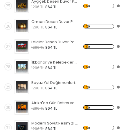
Ayçiçek Desen Duvar Panosu
25
%0
1296 TL
864 TL
Orman Desen Duvar Panosu
26
%0
1296 TL
864 TL
Laleler Desen Duvar Panosu
27
%0
1296 TL
864 TL
İlkbahar ve Kelebekler Forex Tablo
28
%0
1296 TL
864 TL
Beyaz Yel Değirmenleri Forex Tablo
29
%0
1296 TL
864 TL
Afrika'da Gün Batımı ve Filler Forex Tablo
30
%0
1296 TL
864 TL
Modern Soyut Resim 21 Forex Tablo
31
%0
1296 TL
864 TL