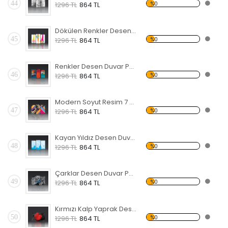
44
%0
1296 TL
864 TL
Dökülen Renkler Desen Duvar Panosu
45
%0
1296 TL
864 TL
Renkler Desen Duvar Panosu
46
%0
1296 TL
864 TL
Modern Soyut Resim 7 Forex Tablo
47
%0
1296 TL
864 TL
Kayan Yıldız Desen Duvar Panosu
48
%0
1296 TL
864 TL
Çarklar Desen Duvar Panosu
49
%0
1296 TL
864 TL
Kırmızı Kalp Yaprak Desen Duvar Panosu
50
%0
1296 TL
864 TL