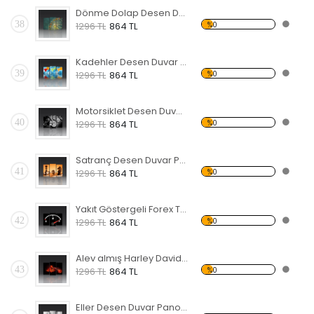
Dönme Dolap Desen Duvar Panosu 3AS-1116
38
%0
1296 TL
864 TL
Kadehler Desen Duvar Panosu 3AS-1117
39
%0
1296 TL
864 TL
Motorsiklet Desen Duvar Panosu 3AS-1120
40
%0
1296 TL
864 TL
Satranç Desen Duvar Panosu
41
%0
1296 TL
864 TL
Yakıt Göstergeli Forex Tablo
42
%0
1296 TL
864 TL
Alev almış Harley Davidson Forex Tablo
43
%0
1296 TL
864 TL
Eller Desen Duvar Panosu