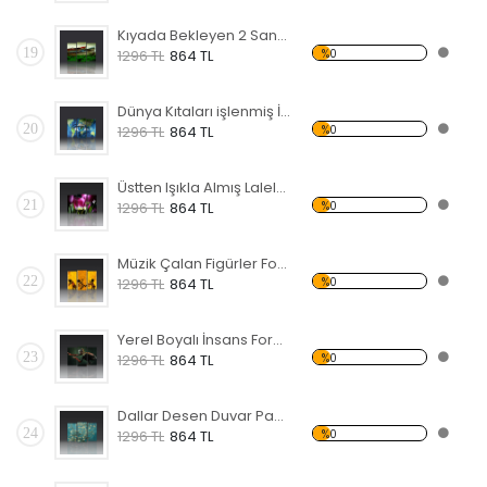
Kıyada Bekleyen 2 Sandal Forex Tablo
19
%0
1296 TL
864 TL
Dünya Kıtaları işlenmiş İnsan Yüzü Forex Tablo
20
%0
1296 TL
864 TL
Üstten Işıkla Almış Laleler Forex Tablo
21
%0
1296 TL
864 TL
Müzik Çalan Figürler Forex Tablo
22
%0
1296 TL
864 TL
Yerel Boyalı İnsans Forex Tablo
23
%0
1296 TL
864 TL
Dallar Desen Duvar Panosu
24
%0
1296 TL
864 TL