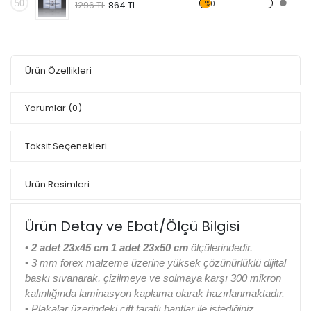
50
%0
1296 TL
864 TL
Ürün Özellikleri
Yorumlar
(0)
Taksit Seçenekleri
Ürün Resimleri
Ürün Detay ve Ebat/Ölçü Bilgisi
• 2 adet 23x45 cm 1 adet 23x50 cm
ölçülerindedir.
•
3 mm forex malzeme üzerine yüksek çözünürlüklü dijital
baskı sıvanarak, çizilmeye ve solmaya karşı 300 mikron
kalınlığında laminasyon kaplama olarak hazırlanmaktadır.
•
Plakalar üzerindeki çift taraflı bantlar ile istediğiniz