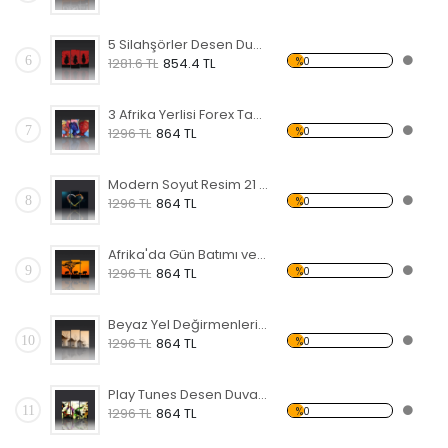
5 Silahşörler Desen Duvar Panosu
6
%0
1281.6 TL
854.4 TL
3 Afrika Yerlisi Forex Tablo
7
%0
1296 TL
864 TL
Modern Soyut Resim 21 Forex Tablo
8
%0
1296 TL
864 TL
Afrika'da Gün Batımı ve Filler Forex Tablo
9
%0
1296 TL
864 TL
Beyaz Yel Değirmenleri Forex Tablo
10
%0
1296 TL
864 TL
Play Tunes Desen Duvar Panosu
11
%0
1296 TL
864 TL