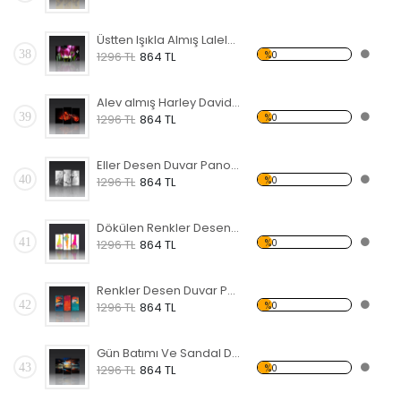
Üstten Işıkla Almış Laleler Forex Tablo
38
%0
1296 TL
864 TL
Alev almış Harley Davidson Forex Tablo
39
%0
1296 TL
864 TL
Eller Desen Duvar Panosu
40
%0
1296 TL
864 TL
Dökülen Renkler Desen Duvar Panosu
41
%0
1296 TL
864 TL
Renkler Desen Duvar Panosu
42
%0
1296 TL
864 TL
Gün Batımı Ve Sandal Desen Duvar Panosu
43
%0
1296 TL
864 TL