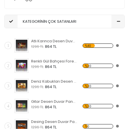
KATEGORİNİN ÇOK SATANLARI
Atlı Karınca Desen Duvar Panosu
1
%40
1296 TL
864 TL
Renkli Gül Bahçesi Forex Tablo
2
%20
1296 TL
864 TL
Deniz Kabukları Desen Duvar Panosu
3
%20
1296 TL
864 TL
Gitar Desen Duvar Panosu
4
%20
1296 TL
864 TL
Desing Desen Duvar Panosu
5
%0
1296 TL
864 TL