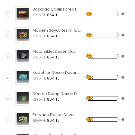
Bozkırda Çalılık Forex Tablo
25
%0
1296 TL
864 TL
Modern Soyut Resim 15 Forex Tablo
26
%0
1296 TL
864 TL
Motorsiklet Desen Duvar Panosu 3AS-1120
27
%0
1296 TL
864 TL
Kadehler Desen Duvar Panosu 3AS-1117
28
%0
1296 TL
864 TL
Dönme Dolap Desen Duvar Panosu 3AS-1116
29
%0
1296 TL
864 TL
Pervane Desen Duvar Panosu 3AS-1114
30
%0
1296 TL
864 TL