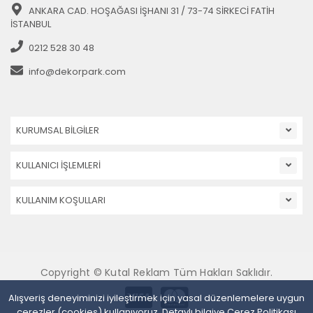
ANKARA CAD. HOŞAĞASI İŞHANI 31 / 73-74 SİRKECİ FATİH
İSTANBUL
0212 528 30 48
info@dekorpark.com
KURUMSAL BİLGİLER
KULLANICI İŞLEMLERİ
KULLANIM KOŞULLARI
Copyright © Kutal Reklam Tüm Hakları Saklıdır.
Alışveriş deneyiminizi iyileştirmek için yasal düzenlemelere uygun
çerezler (cookies) kullanıyoruz. Detaylı bilgiye
Çerez Politikası