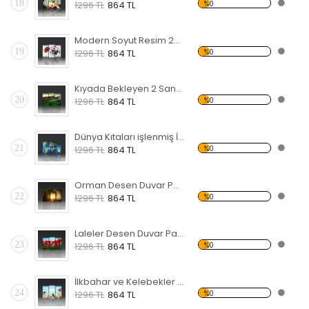
18
%0
1296 TL
864 TL
Modern Soyut Resim 22 Forex Tablo
19
%0
1296 TL
864 TL
Kıyada Bekleyen 2 Sandal Forex Tablo
20
%0
1296 TL
864 TL
Dünya Kıtaları işlenmiş İnsan Yüzü Forex Tablo
21
%0
1296 TL
864 TL
Orman Desen Duvar Panosu
22
%0
1296 TL
864 TL
Laleler Desen Duvar Panosu
23
%0
1296 TL
864 TL
İlkbahar ve Kelebekler Forex Tablo
24
%0
1296 TL
864 TL