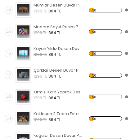
Mumlar Desen Duvar Panosu
44
%0
1296 TL
864 TL
Modern Soyut Resim 7 Forex Tablo
45
%0
1296 TL
864 TL
Kayan Yıldız Desen Duvar Panosu
46
%0
1296 TL
864 TL
Çarklar Desen Duvar Panosu
47
%0
1296 TL
864 TL
Kırmızı Kalp Yaprak Desen Duvar Panosu
48
%0
1296 TL
864 TL
Koklaşan 2 Zebra Forex Tablo
49
%0
1296 TL
864 TL
Kuğular Desen Duvar Panosu 3AS-1122