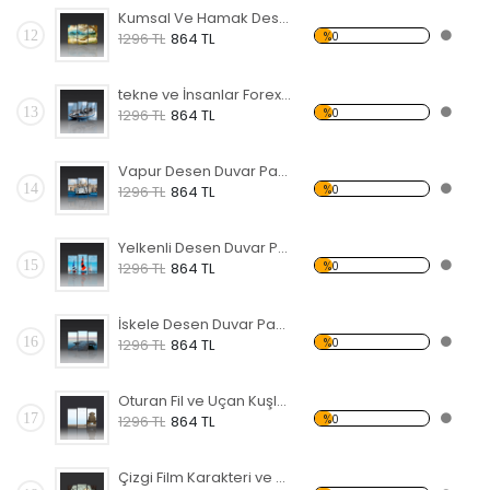
Kumsal Ve Hamak Desen Duvar Panosu
12
%0
1296 TL
864 TL
tekne ve İnsanlar Forex Tablo
13
%0
1296 TL
864 TL
Vapur Desen Duvar Panosu
14
%0
1296 TL
864 TL
Yelkenli Desen Duvar Panosu
15
%0
1296 TL
864 TL
İskele Desen Duvar Panosu
16
%0
1296 TL
864 TL
Oturan Fil ve Uçan Kuşlar Forex Tablo
17
%0
1296 TL
864 TL
Çizgi Film Karakteri ve Kuş Forex Tablo