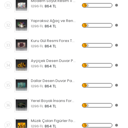
Modern Soyut Resim 11 Forex Tablo
31
%0
1296 TL
864 TL
Yapraksız Ağaç ve Renkli Gökyüzü Forex Tablo
32
%0
1296 TL
864 TL
Kuru Gül Resmi Forex Tablo
33
%0
1296 TL
864 TL
Ayçiçek Desen Duvar Panosu
34
%0
1296 TL
864 TL
Dallar Desen Duvar Panosu
35
%0
1296 TL
864 TL
Yerel Boyalı İnsans Forex Tablo
36
%0
1296 TL
864 TL
Müzik Çalan Figürler Forex Tablo
37
%0
1296 TL
864 TL