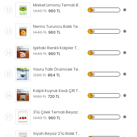
Misket Limonu Temalı Beyaz Eşya Sticker
12
%0
1440 TL
960 TL
Nemo Turuncu Balık Temalı Beyaz Eşya Sticker
13
%0
1440 TL
960 TL
Işıktaki Renkli Kalpler Temalı Beyaz Eşya Sticker
14
%0
1440 TL
960 TL
Yavru Tatlı Örümcek Temalı Beyaz Eşya Sticker
15
%0
1296 TL
864 TL
Kalpli Kuyruk Kedi Çift Temalı Beyaz Eşya Sticker
16
%0
1080 TL
720 TL
3'lü Çilek Temalı Beyaz Eşya Sticker
17
%0
1440 TL
960 TL
Siyah Beyaz 2'lü Balık Temalı Beyaz Eşya Sticker