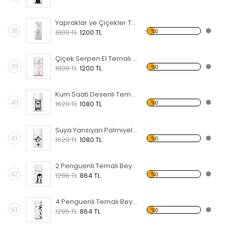
Yapraklar ve Çiçekler Temalı Beyaz Eşya Sticker
38
%0
1800 TL
1200 TL
Çiçek Serpen El Temalı Beyaz Eşya Sticker
39
%0
1800 TL
1200 TL
Kum Saati Desenli Temalı Beyaz Eşya Sticker
40
%0
1620 TL
1080 TL
Suya Yansıyan Palmiyeler Temalı Beyaz Eşya Sticker
41
%0
1620 TL
1080 TL
2 Penguenli Temalı Beyaz Eşya Sticker
42
%0
1296 TL
864 TL
4 Penguenli Temalı Beyaz Eşya Sticker
43
%0
1296 TL
864 TL