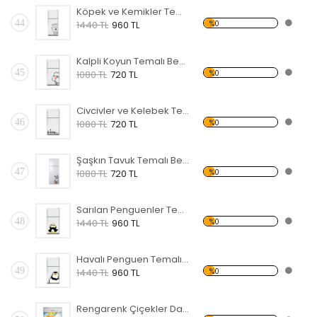
Köpek ve Kemikler Temalı Beyaz Eşya Sticker
44
%0
1440 TL
960 TL
Kalpli Koyun Temalı Beyaz Eşya Sticker
45
%0
1080 TL
720 TL
Civcivler ve Kelebek Temalı Beyaz Eşya Sticker
46
%0
1080 TL
720 TL
Şaşkın Tavuk Temalı Beyaz Eşya Sticker
47
%0
1080 TL
720 TL
Sarılan Penguenler Temalı Beyaz Eşya Sticker
48
%0
1440 TL
960 TL
Havalı Penguen Temalı Beyaz Eşya Sticker
49
%0
1440 TL
960 TL
Rengarenk Çiçekler Dağılan Temalı Beyaz Eşya Sticker