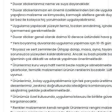
* Duvar stickerlarımız neme ve suya dayanaklıdır.
* Duvar stickerlarımızın en önemli özelliklerinden biri de uygula
yapıştırıcı malzeme ve kimyasala, karmaşık aletlere gerek d
bir bez ile kolayca hiç yorulmadan uygulayabilirsiniz.
* Uygulama yapılacak yüzeyin temiz, tozdan arındırılmış, içind
içermemesi gerekmektedir.
* Duvar sticker genel olarak daima 10 derece üstündeki hava ş
* Yeni boyanmış duvarlarda uygulama yapılması için 10-15 gün b
* Boyasız ve sert zeminlerde (Ahşap dolap, masa, ayna, fayans,
sorunsuzca yüzeyden kaldırabilirsiniz. Ancak su bazlı plastik 
işleminin çok dikkatli ve ısıtarak yapılması önerilmektedir.
* Ürünlerimiz kuru veya hafif nemli bezle nazikçe silinebilmekted
çıkartıcılar, temizlik malzemeleri ürünün renklerini bozabilir. Lüt
uyunuz.
* Ürünlerimiz , kolay uygulayabilmeniz için tek parçada üretilm
desenlerimiz ,zevkiniz doğrultusunda istediğiniz kombinasyon
sıkıştırılmış şekilde paketlenmektedir.
* Ürünümüz özel kutusunda ,uygulama kılavuzu ile birlikte güvenl
kargolanacaktır.
* Renkler malzemenin kendi rengidir.Ürünlerimiz rengini malzem