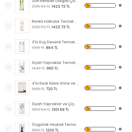
Soft Renkler Dalgalı Çizgi Temalı Beyaz Eşya Sticker
31
%0
2135.59 TL
1423.73 TL
Renkli Halkalar Temalı Beyaz Eşya Sticker
32
%0
2135.59 TL
1423.73 TL
3'lü Kuş Desenli Temalı Beyaz Eşya Sticker
33
%0
1296 TL
864 TL
Siyah Yapraklar Temalı Beyaz Eşya Sticker
34
%0
1440 TL
960 TL
4'lü Kedi Ailesi Anne ve Yavrular Temalı Beyaz Eşya Sticker
35
%0
1080 TL
720 TL
Siyah Yapraklar ve Çiçekler Temalı Beyaz Eşya Sticker
36
%0
1952.54 TL
1301.69 TL
Özgürlük Heykeli Temalı Beyaz Eşya Sticker
37
%0
1800 TL
1200 TL