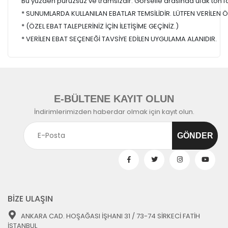
Bu yüzden pürüzsüz ve tramsızdır. Görselle arasında ufak ton farkl
* SUNUMLARDA KULLANILAN EBATLAR TEMSİLİDİR. LÜTFEN VERİLEN ÖL
* (ÖZEL EBAT TALEPLERİNİZ İÇİN İLETİŞİME GEÇİNİZ.)
* VERİLEN EBAT SEÇENEĞİ TAVSİYE EDİLEN UYGULAMA ALANIDIR.
E-BÜLTENE KAYIT OLUN
İndirimlerimizden haberdar olmak için kayıt olun.
BİZE ULAŞIN
ANKARA CAD. HOŞAĞASI İŞHANI 31 / 73-74 SİRKECİ FATİH
İSTANBUL