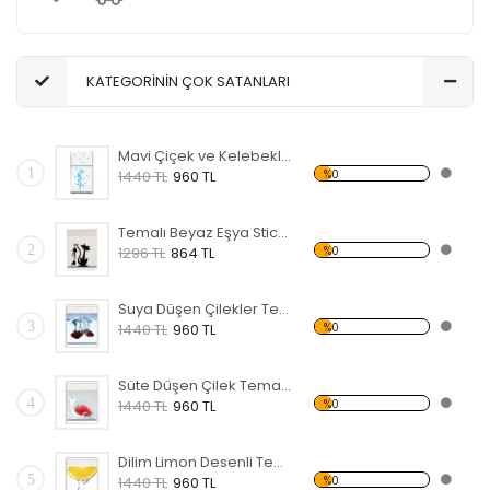
KATEGORİNİN ÇOK SATANLARI
Mavi Çiçek ve Kelebekler Temalı Beyaz Eşya Sticker
1
%0
1440 TL
960 TL
Temalı Beyaz Eşya Sticker
2
%0
1296 TL
864 TL
Suya Düşen Çilekler Temalı Beyaz Eşya Sticker
3
%0
1440 TL
960 TL
Süte Düşen Çilek Temalı Beyaz Eşya Sticker
4
%0
1440 TL
960 TL
Dilim Limon Desenli Temalı Beyaz Eşya Sticker
5
%0
1440 TL
960 TL