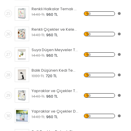
Renkli Halkalar Temalı Beyaz Eşya Sticker
25
%0
1440 TL
960 TL
Renkli Çiçekler ve Kelebekler Temalı Beyaz Eşya Sticker
26
%0
1440 TL
960 TL
Suya Düşen Meyveler Temalı Beyaz Eşya Sticker
27
%0
1440 TL
960 TL
Balık Düşünen Kedi Temalı Beyaz Eşya Sticker
28
%0
1080 TL
720 TL
Yapraklar ve Çiçekler Temalı Beyaz Eşya Sticker
29
%0
1440 TL
960 TL
Yapraklar ve Çiçekler Daire Sarmalları Temalı Beyaz Eşya Sticker
30
%0
1440 TL
960 TL