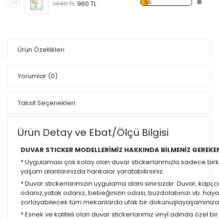
50
%0
1440 TL
960 TL
Ürün Özellikleri
Yorumlar
(0)
Taksit Seçenekleri
Ürün Detay ve Ebat/Ölçü Bilgisi
DUVAR STICKER MODELLERİMİZ HAKKINDA BİLMENİZ GEREKE
* Uygulaması çok kolay olan duvar stickerlarımızla sadece bir
yaşam alanlarınızda harikalar yaratabilirsiniz.
* Duvar stickerlarımızın uygulama alanı sınırsızdır. Duvar, kapı
odanız,yatak odanız, bebeğinizin odası, buzdolabınızı vb. hayal
zorlayabilecek tüm mekanlarda ufak bir dokunuşlayaşamınıza re
* Esnek ve kaliteli olan duvar stickerlarımız vinyl adında özel b