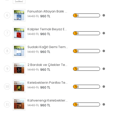
Fanustan Atlayan Balık Temalı Beyaz Eşya Sticker
6
%0
1440 TL
960 TL
Kalpler Temalı Beyaz Eşya Sticker
7
%0
1440 TL
960 TL
Sudaki Kağıt Gemi Temalı Beyaz Eşya Sticker
8
%0
1440 TL
960 TL
2 Bardak ve Çilekler Temalı Beyaz Eşya Sticker
9
%0
1440 TL
960 TL
Kelebeklerin Parıltısı Temalı Beyaz Eşya Sticker
10
%0
1440 TL
960 TL
Kahverengi Kelebekler Temalı Beyaz Eşya Sticker
11
%0
1440 TL
960 TL