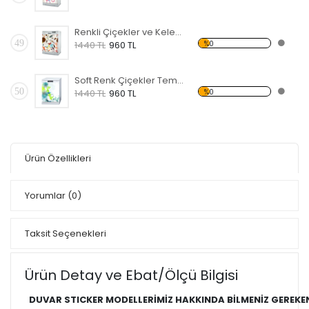
Renkli Çiçekler ve Kelebekler Temalı Beyaz Eşya Sticker
49
%0
1440 TL
960 TL
Soft Renk Çiçekler Temalı Beyaz Eşya Sticker
50
%0
1440 TL
960 TL
Ürün Özellikleri
Yorumlar
(0)
Taksit Seçenekleri
Ürün Detay ve Ebat/Ölçü Bilgisi
DUVAR STICKER MODELLERİMİZ HAKKINDA BİLMENİZ GEREKE