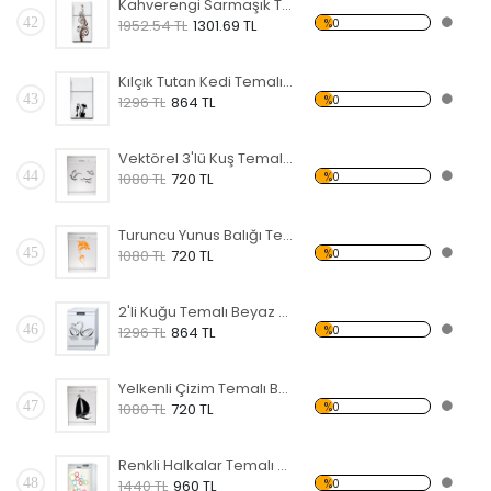
Kahverengi Sarmaşık Temalı Beyaz Eşya Sticker
42
%0
1952.54 TL
1301.69 TL
Kılçık Tutan Kedi Temalı Beyaz Eşya Sticker
43
%0
1296 TL
864 TL
Vektörel 3'lü Kuş Temalı Beyaz Eşya Sticker
44
%0
1080 TL
720 TL
Turuncu Yunus Balığı Temalı Beyaz Eşya Sticker
45
%0
1080 TL
720 TL
2'li Kuğu Temalı Beyaz Eşya Sticker
46
%0
1296 TL
864 TL
Yelkenli Çizim Temalı Beyaz Eşya Sticker
47
%0
1080 TL
720 TL
Renkli Halkalar Temalı Beyaz Eşya Sticker
48
%0
1440 TL
960 TL