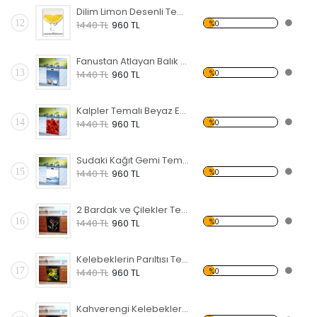
Dilim Limon Desenli Temalı Beyaz Eşya Sticker
12
%0
1440 TL
960 TL
Fanustan Atlayan Balık Temalı Beyaz Eşya Sticker
13
%0
1440 TL
960 TL
Kalpler Temalı Beyaz Eşya Sticker
14
%0
1440 TL
960 TL
Sudaki Kağıt Gemi Temalı Beyaz Eşya Sticker
15
%0
1440 TL
960 TL
2 Bardak ve Çilekler Temalı Beyaz Eşya Sticker
16
%0
1440 TL
960 TL
Kelebeklerin Parıltısı Temalı Beyaz Eşya Sticker
17
%0
1440 TL
960 TL
Kahverengi Kelebekler Temalı Beyaz Eşya Sticker