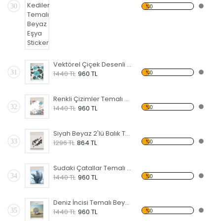
30
%0
Vektörel Çiçek Desenli Temalı Beyaz Eşya Sticker
31
%0
1440 TL
960 TL
Renkli Çizimler Temalı Beyaz Eşya Sticker
32
%0
1440 TL
960 TL
Siyah Beyaz 2'lü Balık Temalı Beyaz Eşya Sticker
33
%0
1296 TL
864 TL
Sudaki Çatallar Temalı Beyaz Eşya Sticker
34
%0
1440 TL
960 TL
Deniz İncisi Temalı Beyaz Eşya Sticker
35
%0
1440 TL
960 TL