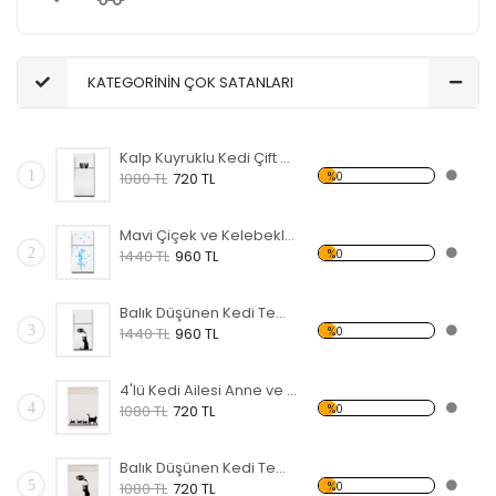
KATEGORİNİN ÇOK SATANLARI
Kalp Kuyruklu Kedi Çift Temalı Beyaz Eşya Sticker
1
%0
1080 TL
720 TL
Mavi Çiçek ve Kelebekler Temalı Beyaz Eşya Sticker
2
%0
1440 TL
960 TL
Balık Düşünen Kedi Temalı Beyaz Eşya Sticker
3
%0
1440 TL
960 TL
4'lü Kedi Ailesi Anne ve Yavrular Temalı Beyaz Eşya Sticker
4
%0
1080 TL
720 TL
Balık Düşünen Kedi Temalı Beyaz Eşya Sticker
5
%0
1080 TL
720 TL