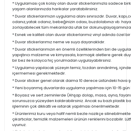
* Uygulaması çok kolay olan duvar stickerlarımızla sadece bir
yaşam alanlarınızda harikalar yaratabilirsiniz.
* Duvar stickerlarımızın uygulama alanı sınırsızdır. Duvar, kapı
odanız,yatak odanız, bebeğinizin odası, buzdolabınızı vb. hayal
zorlayabilecek tüm mekanlarda ufak bir dokunuşlayaşamınıza re
* Esnek ve kaliteli olan duvar stickerlarımız vinyl adında özel b
* Duvar stickerlarımız neme ve suya dayanaklıdır.
* Duvar stickerlarımızın en önemli özelliklerinden biri de uygula
yapıştırıcı malzeme ve kimyasala, karmaşık aletlere gerek d
bir bez ile kolayca hiç yorulmadan uygulayabilirsiniz.
* Uygulama yapılacak yüzeyin temiz, tozdan arındırılmış, içind
içermemesi gerekmektedir.
* Duvar sticker genel olarak daima 10 derece üstündeki hava ş
* Yeni boyanmış duvarlarda uygulama yapılması için 10-15 gün b
* Boyasız ve sert zeminlerde (Ahşap dolap, masa, ayna, fayans,
sorunsuzca yüzeyden kaldırabilirsiniz. Ancak su bazlı plastik 
işleminin çok dikkatli ve ısıtarak yapılması önerilmektedir.
* Ürünlerimiz kuru veya hafif nemli bezle nazikçe silinebilmekted
çıkartıcılar, temizlik malzemeleri ürünün renklerini bozabilir. Lüt
uyunuz.