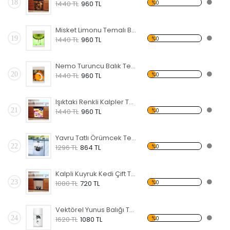
18
%0
1440 TL
960 TL
Misket Limonu Temalı Beyaz Eşya Sticker
19
%0
1440 TL
960 TL
Nemo Turuncu Balık Temalı Beyaz Eşya Sticker
20
%0
1440 TL
960 TL
Işıktaki Renkli Kalpler Temalı Beyaz Eşya Sticker
21
%0
1440 TL
960 TL
Yavru Tatlı Örümcek Temalı Beyaz Eşya Sticker
22
%0
1296 TL
864 TL
Kalpli Kuyruk Kedi Çift Temalı Beyaz Eşya Sticker
23
%0
1080 TL
720 TL
Vektörel Yunus Balığı Temalı Beyaz Eşya Sticker
24
%0
1620 TL
1080 TL