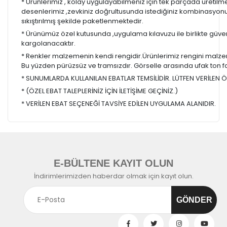
* Ürünlerimiz , kolay uygulayabilmeniz için tek parçada üretilm
desenlerimiz ,zevkiniz doğrultusunda istediğiniz kombinasyon
sıkıştırılmış şekilde paketlenmektedir.
* Ürünümüz özel kutusunda ,uygulama kılavuzu ile birlikte güvenl
kargolanacaktır.
* Renkler malzemenin kendi rengidir.Ürünlerimiz rengini malzem
Bu yüzden pürüzsüz ve tramsızdır. Görselle arasında ufak ton farkl
* SUNUMLARDA KULLANILAN EBATLAR TEMSİLİDİR. LÜTFEN VERİLEN ÖL
* (ÖZEL EBAT TALEPLERİNİZ İÇİN İLETİŞİME GEÇİNİZ.)
* VERİLEN EBAT SEÇENEĞİ TAVSİYE EDİLEN UYGULAMA ALANIDIR.
E-BÜLTENE KAYIT OLUN
İndirimlerimizden haberdar olmak için kayıt olun.