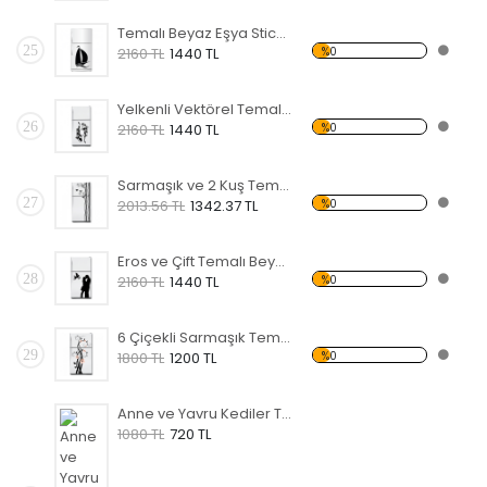
Temalı Beyaz Eşya Sticker
25
%0
2160 TL
1440 TL
Yelkenli Vektörel Temalı Beyaz Eşya Sticker
26
%0
2160 TL
1440 TL
Sarmaşık ve 2 Kuş Temalı Beyaz Eşya Sticker
27
%0
2013.56 TL
1342.37 TL
Eros ve Çift Temalı Beyaz Eşya Sticker
28
%0
2160 TL
1440 TL
6 Çiçekli Sarmaşık Temalı Beyaz Eşya Sticker
29
%0
1800 TL
1200 TL
Anne ve Yavru Kediler Temalı Beyaz Eşya Sticker
1080 TL
720 TL