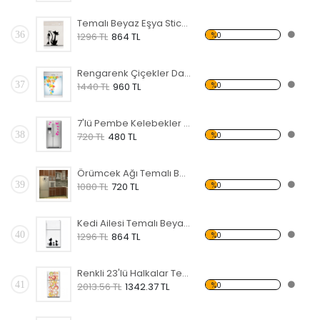
Temalı Beyaz Eşya Sticker
36
%0
1296 TL
864 TL
Rengarenk Çiçekler Dağılan Temalı Beyaz Eşya Sticker
37
%0
1440 TL
960 TL
7'lü Pembe Kelebekler Temalı Beyaz Eşya Sticker
38
%0
720 TL
480 TL
Örümcek Ağı Temalı Beyaz Eşya Sticker
39
%0
1080 TL
720 TL
Kedi Ailesi Temalı Beyaz Eşya Sticker
40
%0
1296 TL
864 TL
Renkli 23'lü Halkalar Temalı Beyaz Eşya Sticker
41
%0
2013.56 TL
1342.37 TL