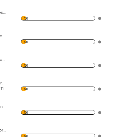
Renk Cümbüşü Desen Dekoratif Saat
%0
Mavi Kelebek Desen Dekoratif Saat
%0
Renkli Yaprak Desen Dekoratif Saat
%0
Ağaç Desen Dekoratif Saat
 TL
%0
Dört Mevsim Desen Dekoratif Saat
%0
Pastel Desen Dekoratif Saat
%0