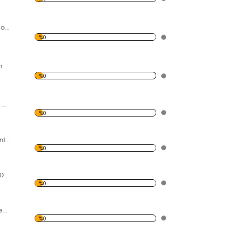
Mouse Desen Dekoratif Saat
%0
Silüet Desen Dekoratif Saat
%0
Beyaz Kelebek ve Çiçek Desenli Dekoratif Duvar Saati
%0
Renkli Balon Desenli Dekoratif Duvar Saati
%0
Küçük Ayı Desenli Dekoratif Duvar Saati
%0
Mor Kalamar Desenli Dekoratif Duvar Saati
%0