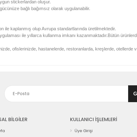
ygun stickerlardan oluşur.
l gücünüze bağlı bağımsız olarak uygulanabilir.
on ile kaplanmış olup Avrupa standartlarında üretilmektedir.
uygulaması ile yıllarca kullanma imkanı kazanmaktadır.Bütün ürünle
nizde, ofislerinizde, hastanelerde, restoranlarda, kreşlerde, otellerd
AL BİLGİLER
KULLANICI İŞLEMLERİ
fa
Üye Girişi