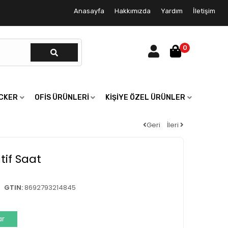
Anasayfa
Hakkımızda
Yardım
İletişim
0
ICKER
OFIS ÜRÜNLERI
KIŞIYE ÖZEL ÜRÜNLER
Geri
İleri
if Saat
GTIN:
8692793214845
ar