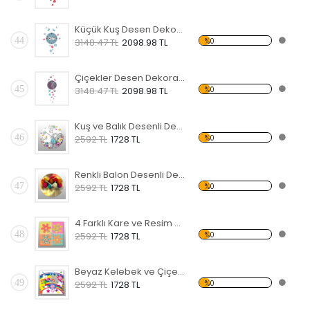
Küçük Kuş Desen Dekoratif Saat
44
%0
3148.47 TL
2098.98 TL
Çiçekler Desen Dekoratif Saat
45
%0
3148.47 TL
2098.98 TL
Kuş ve Balık Desenli Dekoratif Duvar Saati
46
%0
2592 TL
1728 TL
Renkli Balon Desenli Dekoratif Duvar Saati
47
%0
2592 TL
1728 TL
4 Farklı Kare ve Resim Desenli Dekoratif Duvar Saati
48
%0
2592 TL
1728 TL
Beyaz Kelebek ve Çiçek Desenli Dekoratif Duvar Saati
49
%0
2592 TL
1728 TL