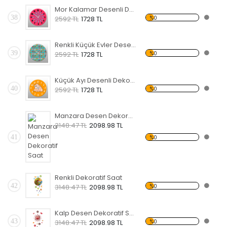
Mor Kalamar Desenli Dekoratif Duvar Saati
38
%0
2592 TL
1728 TL
Renkli Küçük Evler Desenli Dekoratif Duvar Saati
39
%0
2592 TL
1728 TL
Küçük Ayı Desenli Dekoratif Duvar Saati
40
%0
2592 TL
1728 TL
Manzara Desen Dekoratif Saat
3148.47 TL
2098.98 TL
41
%0
Renkli Dekoratif Saat
42
%0
3148.47 TL
2098.98 TL
Kalp Desen Dekoratif Saat
43
%0
3148.47 TL
2098.98 TL