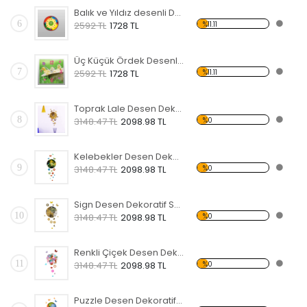
Balık ve Yıldız desenli Dekoratif Duvar Saati
6
%11.11
2592 TL
1728 TL
Üç Küçük Ördek Desenli Dekoratif Duvar Saati
7
%11.11
2592 TL
1728 TL
Toprak Lale Desen Dekoratif Saat
8
%0
3148.47 TL
2098.98 TL
Kelebekler Desen Dekoratif Saat
9
%0
3148.47 TL
2098.98 TL
Sign Desen Dekoratif Saat
10
%0
3148.47 TL
2098.98 TL
Renkli Çiçek Desen Dekoratif Saat
11
%0
3148.47 TL
2098.98 TL
Puzzle Desen Dekoratif Saat