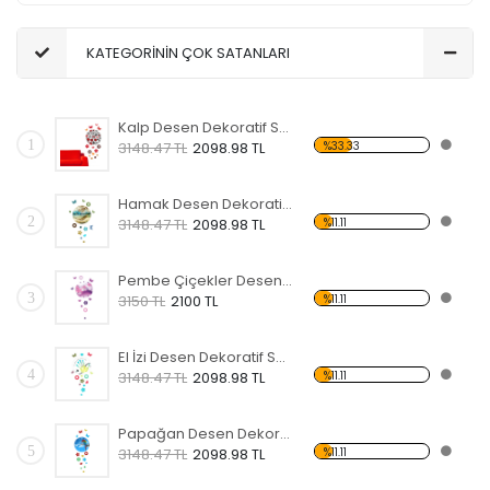
KATEGORİNİN ÇOK SATANLARI
Kalp Desen Dekoratif Saat
1
%33.33
3148.47 TL
2098.98 TL
Hamak Desen Dekoratif Saat
2
%11.11
3148.47 TL
2098.98 TL
Pembe Çiçekler Desen Dekoratif Saat
3
%11.11
3150 TL
2100 TL
El İzi Desen Dekoratif Saat
4
%11.11
3148.47 TL
2098.98 TL
Papağan Desen Dekoratif Saat
5
%11.11
3148.47 TL
2098.98 TL