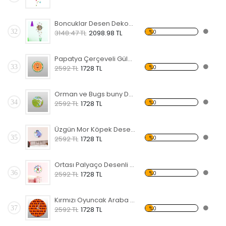
Boncuklar Desen Dekoratif Saat
32
%0
3148.47 TL
2098.98 TL
Papatya Çerçeveli Gülen desenli Dekoratif Duvar Saati
33
%0
2592 TL
1728 TL
Orman ve Bugs buny Desenli Dekoratif Duvar Saati
34
%0
2592 TL
1728 TL
Üzgün Mor Köpek Desenli Dekoratif Duvar Saati
35
%0
2592 TL
1728 TL
Ortası Palyaço Desenli Dekoratif Duvar Saati
36
%0
2592 TL
1728 TL
Kırmızı Oyuncak Araba Desenli Dekoratif Duvar Saati
37
%0
2592 TL
1728 TL