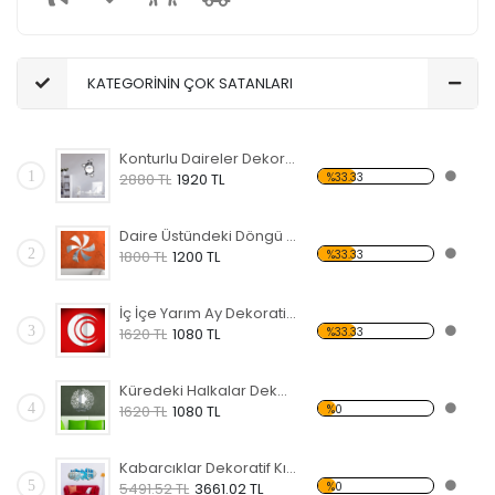
KATEGORİNİN ÇOK SATANLARI
Konturlu Daireler Dekoratif Kırılmaz Ayna
1
%33.33
2880 TL
1920 TL
Daire Üstündeki Döngü Dekoratif Kırılmaz Ayna
2
%33.33
1800 TL
1200 TL
İç İçe Yarım Ay Dekoratif Kırılmaz Ayna
3
%33.33
1620 TL
1080 TL
Küredeki Halkalar Dekoratif Kırılmaz Ayna
4
%0
1620 TL
1080 TL
Kabarcıklar Dekoratif Kırılmaz Ayna
5
%0
5491.52 TL
3661.02 TL