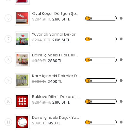
Oval Köşeli Dörtgen Şekilli Dekoratif Kırılmaz Ayna
6
%0
3294.91 TL
2196.61 TL
Yuvarlak Sarmal Dekoratif Kırılmaz Ayna
7
%0
3294.91 TL
2196.61 TL
Daire İçindeki Hilal Dekoratif Kırılmaz Ayna
8
%0
4320 TL
2880 TL
Kare İçindeki Daireler Dekoratif Kırılmaz Ayna
9
%0
3600 TL
2400 TL
Baklava Dilimli Dekoratif Kırılmaz Ayna
10
%0
3294.91 TL
2196.61 TL
Daire İçindeki Küçük Yapraklar Dekoratif Kırılmaz Ayna
11
%0
2880 TL
1920 TL