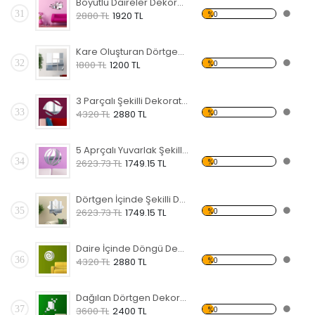
Boyutlu Daireler Dekoratif Kırılmaz Ayna
31
%0
2880 TL
1920 TL
Kare Oluşturan Dörtgenler Dekoratif Kırılmaz Ayna
32
%0
1800 TL
1200 TL
3 Parçalı Şekilli Dekoratif Kırılmaz Ayna
33
%0
4320 TL
2880 TL
5 Aprçalı Yuvarlak Şekilli Dekoratif Kırılmaz Ayna
34
%0
2623.73 TL
1749.15 TL
Dörtgen İçinde Şekilli Dekoratif Kırılmaz Ayna
35
%0
2623.73 TL
1749.15 TL
Daire İçinde Döngü Dekoratif Kırılmaz Ayna
36
%0
4320 TL
2880 TL
Dağılan Dörtgen Dekoratif Kırılmaz Ayna
37
%0
3600 TL
2400 TL