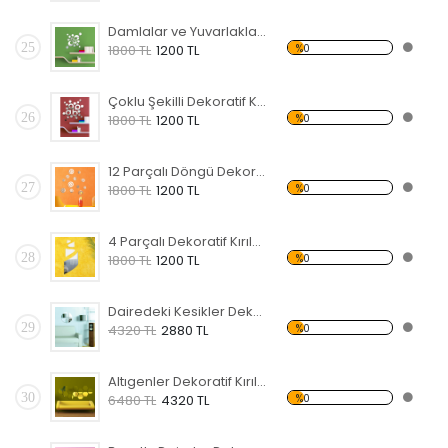
Damlalar ve Yuvarlaklar Dekoratif Kırılmaz Ayna
25
%0
1800 TL
1200 TL
Çoklu Şekilli Dekoratif Kırılmaz Ayna
26
%0
1800 TL
1200 TL
12 Parçalı Döngü Dekoratif Kırılmaz Ayna
27
%0
1800 TL
1200 TL
4 Parçalı Dekoratif Kırılmaz Ayna
28
%0
1800 TL
1200 TL
Dairedeki Kesikler Dekoratif Kırılmaz Ayna
29
%0
4320 TL
2880 TL
Altıgenler Dekoratif Kırılmaz Ayna
30
%0
6480 TL
4320 TL