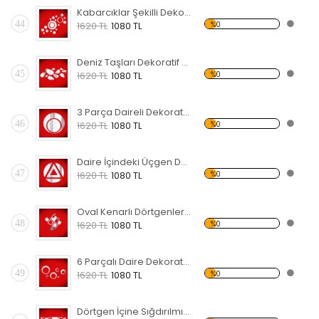
Kabarcıklar Şekilli Dekoratif Kırılmaz Ayna
44
%0
1620 TL
1080 TL
Deniz Taşları Dekoratif Kırılmaz Ayna
45
%0
1620 TL
1080 TL
3 Parça Daireli Dekoratif Kırılmaz Ayna
46
%0
1620 TL
1080 TL
Daire İçindeki Üçgen Dekoratif Kırılmaz Ayna
47
%0
1620 TL
1080 TL
Oval Kenarlı Dörtgenler Dekoratif Kırılmaz Ayna
48
%0
1620 TL
1080 TL
6 Parçalı Daire Dekoratif Kırılmaz Ayna
49
%0
1620 TL
1080 TL
Dörtgen İçine Sığdırılmış Daireler Dekoratif Kırılmaz Ayna