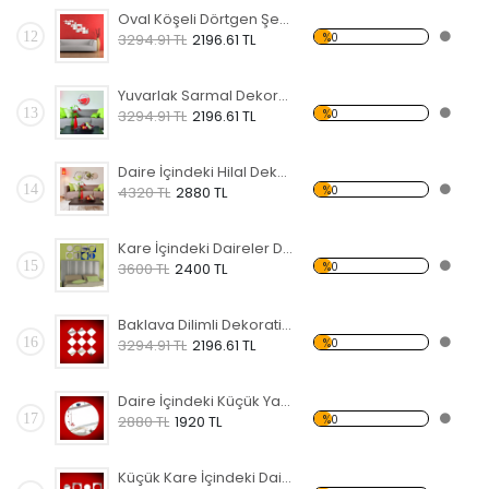
Oval Köşeli Dörtgen Şekilli Dekoratif Kırılmaz Ayna
12
%0
3294.91 TL
2196.61 TL
Yuvarlak Sarmal Dekoratif Kırılmaz Ayna
13
%0
3294.91 TL
2196.61 TL
Daire İçindeki Hilal Dekoratif Kırılmaz Ayna
14
%0
4320 TL
2880 TL
Kare İçindeki Daireler Dekoratif Kırılmaz Ayna
15
%0
3600 TL
2400 TL
Baklava Dilimli Dekoratif Kırılmaz Ayna
16
%0
3294.91 TL
2196.61 TL
Daire İçindeki Küçük Yapraklar Dekoratif Kırılmaz Ayna
17
%0
2880 TL
1920 TL
Küçük Kare İçindeki Daireler Dekoratif Kırılmaz Ayna