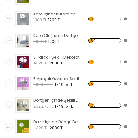
Kare İçindeki Kareler Dekoratif Kırılmaz Ayna
38
%0
1800 TL
1200 TL
Kare Oluşturan Dörtgenler Dekoratif Kırılmaz Ayna
39
%0
1800 TL
1200 TL
3 Parçalı Şekilli Dekoratif Kırılmaz Ayna
40
%0
4320 TL
2880 TL
5 Aprçalı Yuvarlak Şekilli Dekoratif Kırılmaz Ayna
41
%0
2623.73 TL
1749.15 TL
Dörtgen İçinde Şekilli Dekoratif Kırılmaz Ayna
42
%0
2623.73 TL
1749.15 TL
Daire İçinde Döngü Dekoratif Kırılmaz Ayna
43
%0
4320 TL
2880 TL