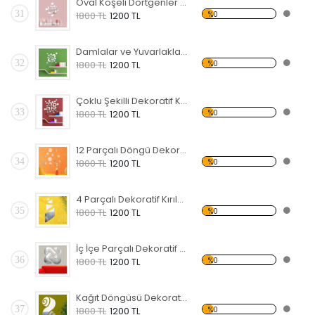
Oval Köşeli Dörtgenler Dekoratif Kırılmaz Ayna
31
%0
1800 TL
1200 TL
Damlalar ve Yuvarlaklar Dekoratif Kırılmaz Ayna
32
%0
1800 TL
1200 TL
Çoklu Şekilli Dekoratif Kırılmaz Ayna
33
%0
1800 TL
1200 TL
12 Parçalı Döngü Dekoratif Kırılmaz Ayna
34
%0
1800 TL
1200 TL
4 Parçalı Dekoratif Kırılmaz Ayna
35
%0
1800 TL
1200 TL
İç İçe Parçalı Dekoratif Kırılmaz Ayna
36
%0
1800 TL
1200 TL
Kağıt Döngüsü Dekoratif Kırılmaz Ayna
37
%0
1800 TL
1200 TL