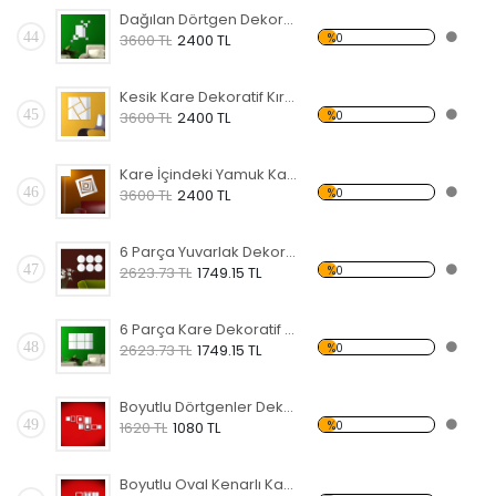
Dağılan Dörtgen Dekoratif Kırılmaz Ayna
44
%0
3600 TL
2400 TL
Kesik Kare Dekoratif Kırılmaz Ayna
45
%0
3600 TL
2400 TL
Kare İçindeki Yamuk Kareler Dekoratif Kırılmaz Ayna
46
%0
3600 TL
2400 TL
6 Parça Yuvarlak Dekoratif Kırılmaz Ayna
47
%0
2623.73 TL
1749.15 TL
6 Parça Kare Dekoratif Kırılmaz Ayna
48
%0
2623.73 TL
1749.15 TL
Boyutlu Dörtgenler Dekoratif Kırılmaz Ayna
49
%0
1620 TL
1080 TL
Boyutlu Oval Kenarlı Kareler Dekoratif Kırılmaz Ayna