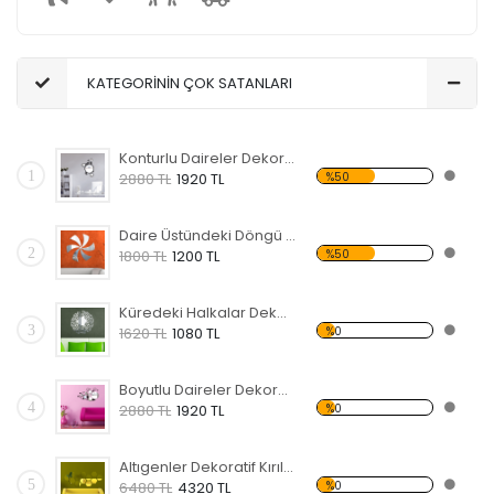
KATEGORİNİN ÇOK SATANLARI
Konturlu Daireler Dekoratif Kırılmaz Ayna
1
%50
2880 TL
1920 TL
Daire Üstündeki Döngü Dekoratif Kırılmaz Ayna
2
%50
1800 TL
1200 TL
Küredeki Halkalar Dekoratif Kırılmaz Ayna
3
%0
1620 TL
1080 TL
Boyutlu Daireler Dekoratif Kırılmaz Ayna
4
%0
2880 TL
1920 TL
Altıgenler Dekoratif Kırılmaz Ayna
5
%0
6480 TL
4320 TL