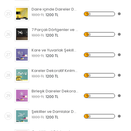
Daire içinde Daireler Dekoratif Kırılmaz Ayna
25
%0
1800 TL
1200 TL
7 Parçalı Dörtgenler ve Daire Dekoratif Kırılmaz Ayna
26
%0
1800 TL
1200 TL
Kare ve Yuvarlak Şekiller Dekoratif Kırılmaz Ayna
27
%0
1800 TL
1200 TL
Kareler Dekoratif Kırılmaz Ayna
28
%0
1800 TL
1200 TL
Birleşik Daireler Dekoratif Kırılmaz Ayna
29
%0
1800 TL
1200 TL
Şekilller ve Damlalar Dekoratif Kırılmaz Ayna
30
%0
1800 TL
1200 TL