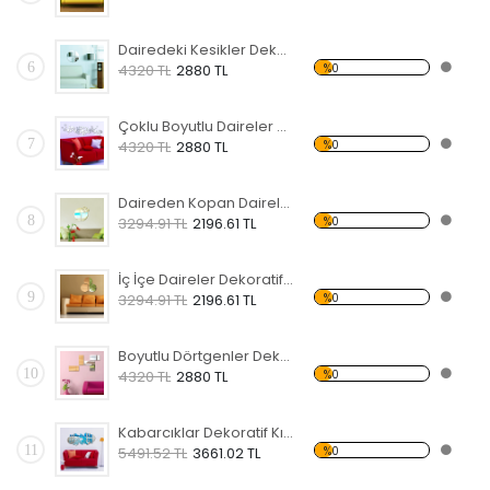
Dairedeki Kesikler Dekoratif Kırılmaz Ayna
6
%0
4320 TL
2880 TL
Çoklu Boyutlu Daireler Dekoratif Kırılmaz Ayna
7
%0
4320 TL
2880 TL
Daireden Kopan Daireler Dekoratif Kırılmaz Ayna
8
%0
3294.91 TL
2196.61 TL
İç İçe Daireler Dekoratif Kırılmaz Ayna
9
%0
3294.91 TL
2196.61 TL
Boyutlu Dörtgenler Dekoratif Kırılmaz Ayna
10
%0
4320 TL
2880 TL
Kabarcıklar Dekoratif Kırılmaz Ayna
11
%0
5491.52 TL
3661.02 TL