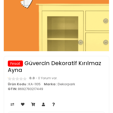
Güvercin Dekoratif Kırılmaz
Fırsat
Ayna
0.0
- 0 Yorum var.
Ürün Kodu :
KA-1105
Marka :
Dekorpark
GTIN:
8692793217449