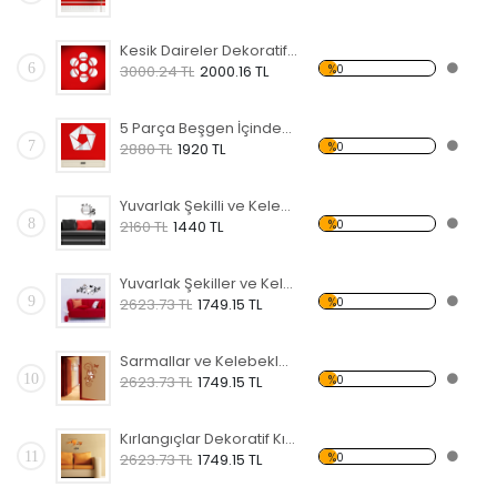
Kesik Daireler Dekoratif Kırılmaz Ayna
6
%0
3000.24 TL
2000.16 TL
5 Parça Beşgen İçindeki Şekiller Dekoratif Kırılmaz Ayna
7
%0
2880 TL
1920 TL
Yuvarlak Şekilli ve Kelebekli Dekoratif Kırılmaz Ayna
8
%0
2160 TL
1440 TL
Yuvarlak Şekiller ve Kelebekler Dekoratif Kırılmaz Ayna
9
%0
2623.73 TL
1749.15 TL
Sarmallar ve Kelebekler Şekilli Dekoratif Kırılmaz Ayna
10
%0
2623.73 TL
1749.15 TL
Kırlangıçlar Dekoratif Kırılmaz Ayna
11
%0
2623.73 TL
1749.15 TL