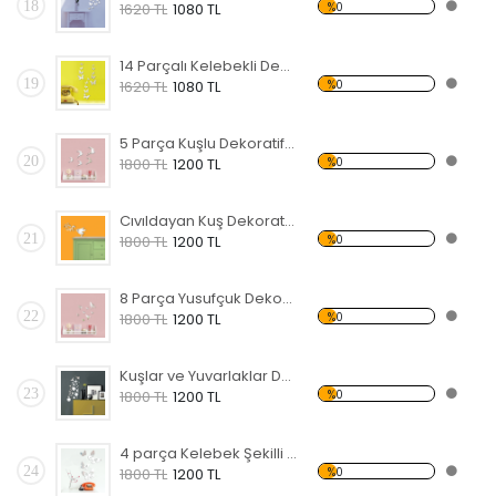
18
%0
1620 TL
1080 TL
14 Parçalı Kelebekli Dekoratif Kırılmaz Ayna
19
%0
1620 TL
1080 TL
5 Parça Kuşlu Dekoratif Kırılmaz Ayna
20
%0
1800 TL
1200 TL
Cıvıldayan Kuş Dekoratif Kırılmaz Ayna
21
%0
1800 TL
1200 TL
8 Parça Yusufçuk Dekoratif Kırılmaz Ayna
22
%0
1800 TL
1200 TL
Kuşlar ve Yuvarlaklar Dekoratif Kırılmaz Ayna
23
%0
1800 TL
1200 TL
4 parça Kelebek Şekilli Dekoratif Kırılmaz Ayna
24
%0
1800 TL
1200 TL