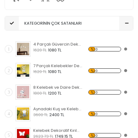
KATEGORİNİN ÇOK SATANLARI
4 Parçalı Güvercin Dekoratif Kırılmaz Ayna
1
%20
1620 TL
1080 TL
7 Parçalı Kelebekler Dekoratif Kırılmaz Ayna
2
%20
1620 TL
1080 TL
8 Kelebek ve Daire Dekoratif Kırılmaz Ayna
3
%20
1800 TL
1200 TL
Aynadaki Kuş ve Kelebekler Dekoratif Kırılmaz Ayna
4
%20
3600 TL
2400 TL
Kelebek Dekoratif Kırılmaz Ayna
5
%20
2623.73 TL
1749.15 TL