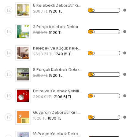
5 Kelebekli Dekoratif Kırılmaz Ayna
12
%0
2880 TL
1920 TL
3 Parça Kelebek Dekoratif Kırılmaz Ayna
13
%0
2880 TL
1920 TL
Kelebek ve Küçük Kelebekler Dekoratif Kırılmaz Ayna
14
%0
2623.73 TL
1749.15 TL
8 Parçalı Kelebek Dekoratif Kırılmaz Ayna
15
%0
2880 TL
1920 TL
Daire ve Kelebek Şekilli Dekoratif Kırılmaz Ayna
16
%0
3294.91 TL
2196.61 TL
Güvercin Dekoratif Kırılmaz Ayna
17
%0
1620 TL
1080 TL
18 Parça Kelebek Dekoratif Kırılmaz Ayna