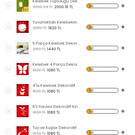
Kelebek Topluluğu Dekoratif Kırılmaz Ayna
31
%0
3000.24 TL
2000.16 TL
Yuvarlaktaki Kelebekler Dekoratif Kırılmaz Ayna
32
%0
2880 TL
1920 TL
5 Parça Kelebek Dekoratif Kırılmaz Ayna
33
%0
2160 TL
1440 TL
Kelebek 4 Parça Dekoratif Kırılmaz Ayna
34
%0
1620 TL
1080 TL
4'lü Kelebek Dekoratif Kırılmaz Ayna
35
%0
1620 TL
1080 TL
6'lı Yarasa Dekoratif Kırılmaz Ayna
36
%0
1620 TL
1080 TL
Tüy ve Kuşlar Dekoratif Kırılmaz Ayna
37
%0
1620 TL
1080 TL