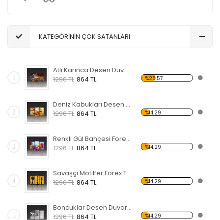
KATEGORİNİN ÇOK SATANLARI
Atlı Karınca Desen Duvar Panosu
1
%28.57
1296 TL
864 TL
Deniz Kabukları Desen Duvar Panosu
2
%14.29
1296 TL
864 TL
Renkli Gül Bahçesi Forex Tablo
3
%14.29
1296 TL
864 TL
Savaşçı Motilfer Forex Tablo
4
%14.29
1296 TL
864 TL
Boncuklar Desen Duvar Panosu
5
%14.29
1296 TL
864 TL