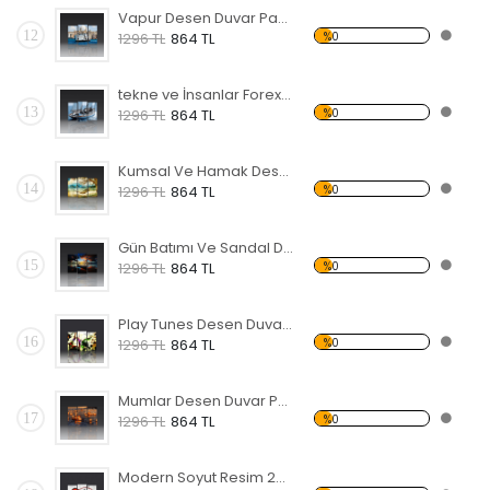
Vapur Desen Duvar Panosu
12
%0
1296 TL
864 TL
tekne ve İnsanlar Forex Tablo
13
%0
1296 TL
864 TL
Kumsal Ve Hamak Desen Duvar Panosu
14
%0
1296 TL
864 TL
Gün Batımı Ve Sandal Desen Duvar Panosu
15
%0
1296 TL
864 TL
Play Tunes Desen Duvar Panosu
16
%0
1296 TL
864 TL
Mumlar Desen Duvar Panosu
17
%0
1296 TL
864 TL
Modern Soyut Resim 22 Forex Tablo