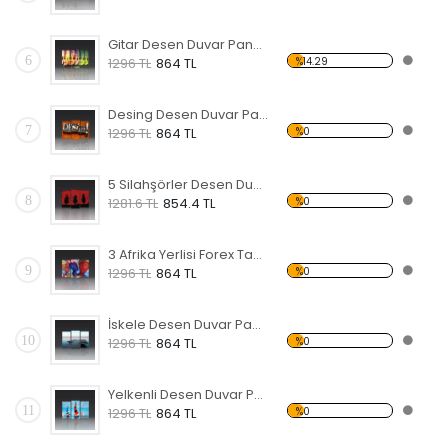
Gitar Desen Duvar Panosu
6
%14.29
1296 TL
864 TL
Desing Desen Duvar Panosu
7
%0
1296 TL
864 TL
5 Silahşörler Desen Duvar Panosu
8
%0
1281.6 TL
854.4 TL
3 Afrika Yerlisi Forex Tablo
9
%0
1296 TL
864 TL
İskele Desen Duvar Panosu
10
%0
1296 TL
864 TL
Yelkenli Desen Duvar Panosu
11
%0
1296 TL
864 TL