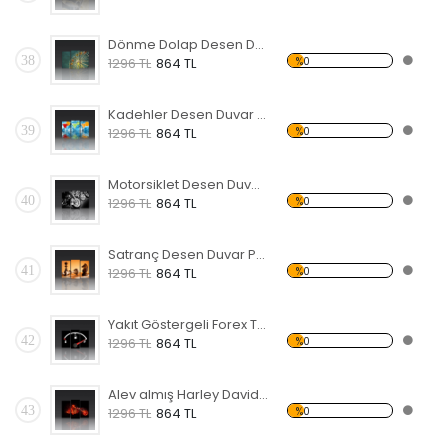
Dönme Dolap Desen Duvar Panosu 3AS-1116
38
%0
1296 TL
864 TL
Kadehler Desen Duvar Panosu 3AS-1117
39
%0
1296 TL
864 TL
Motorsiklet Desen Duvar Panosu 3AS-1120
40
%0
1296 TL
864 TL
Satranç Desen Duvar Panosu
41
%0
1296 TL
864 TL
Yakıt Göstergeli Forex Tablo
42
%0
1296 TL
864 TL
Alev almış Harley Davidson Forex Tablo
43
%0
1296 TL
864 TL