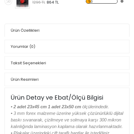
50
%0
1296 TL
864 TL
Ürün Özellikleri
Yorumlar
(0)
Taksit Seçenekleri
Ürün Resimleri
Ürün Detay ve Ebat/Ölçü Bilgisi
• 2 adet 23x45 cm 1 adet 23x50 cm
ölçülerindedir.
•
3 mm forex malzeme üzerine yüksek çözünürlüklü dijital
baskı sıvanarak, çizilmeye ve solmaya karşı 300 mikron
kalınlığında laminasyon kaplama olarak hazırlanmaktadır.
•
Plakalar üzerindeki çift taraflı bantlar ile istediğiniz