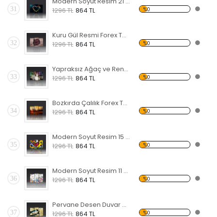
Modern Soyut Resim 21 Forex Tablo
31
%0
1296 TL
864 TL
Kuru Gül Resmi Forex Tablo
32
%0
1296 TL
864 TL
Yapraksız Ağaç ve Renkli Gökyüzü Forex Tablo
33
%0
1296 TL
864 TL
Bozkırda Çalılık Forex Tablo
34
%0
1296 TL
864 TL
Modern Soyut Resim 15 Forex Tablo
35
%0
1296 TL
864 TL
Modern Soyut Resim 11 Forex Tablo
36
%0
1296 TL
864 TL
Pervane Desen Duvar Panosu 3AS-1114
37
%0
1296 TL
864 TL