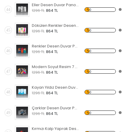
Eller Desen Duvar Panosu
44
%0
1296 TL
864 TL
Dökülen Renkler Desen Duvar Panosu
45
%0
1296 TL
864 TL
Renkler Desen Duvar Panosu
46
%0
1296 TL
864 TL
Modern Soyut Resim 7 Forex Tablo
47
%0
1296 TL
864 TL
Kayan Yıldız Desen Duvar Panosu
48
%0
1296 TL
864 TL
Çarklar Desen Duvar Panosu
49
%0
1296 TL
864 TL
Kırmızı Kalp Yaprak Desen Duvar Panosu