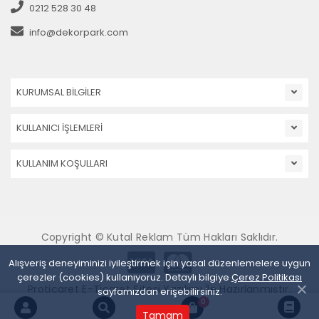
0212 528 30 48
info@dekorpark.com
KURUMSAL BİLGİLER
KULLANICI İŞLEMLERİ
KULLANIM KOŞULLARI
Copyright © Kutal Reklam Tüm Hakları Saklıdır.
Alışveriş deneyiminizi iyileştirmek için yasal düzenlemelere uygun
çerezler (cookies) kullanıyoruz. Detaylı bilgiye
Çerez Politikası
Proticaret E-Ticaret Sitesi Yazılımı İle Hazırlanmıştır.
sayfamızdan erişebilirsiniz.
0
Tamam