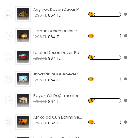
Ayçiçek Desen Duvar Panosu
25
%0
1296 TL
864 TL
Orman Desen Duvar Panosu
26
%0
1296 TL
864 TL
Laleler Desen Duvar Panosu
27
%0
1296 TL
864 TL
İlkbahar ve Kelebekler Forex Tablo
28
%0
1296 TL
864 TL
Beyaz Yel Değirmenleri Forex Tablo
29
%0
1296 TL
864 TL
Afrika'da Gün Batımı ve Filler Forex Tablo
30
%0
1296 TL
864 TL