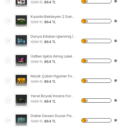
18
%0
1296 TL
864 TL
Kıyada Bekleyen 2 Sandal Forex Tablo
19
%0
1296 TL
864 TL
Dünya Kıtaları işlenmiş İnsan Yüzü Forex Tablo
20
%0
1296 TL
864 TL
Üstten Işıkla Almış Laleler Forex Tablo
21
%0
1296 TL
864 TL
Müzik Çalan Figürler Forex Tablo
22
%0
1296 TL
864 TL
Yerel Boyalı İnsans Forex Tablo
23
%0
1296 TL
864 TL
Dallar Desen Duvar Panosu
24
%0
1296 TL
864 TL