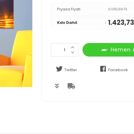
Piyasa Fiyatı
2.135,59 TL
1.423,73
Kdv Dahil
Hemen 
Twitter
Facebook