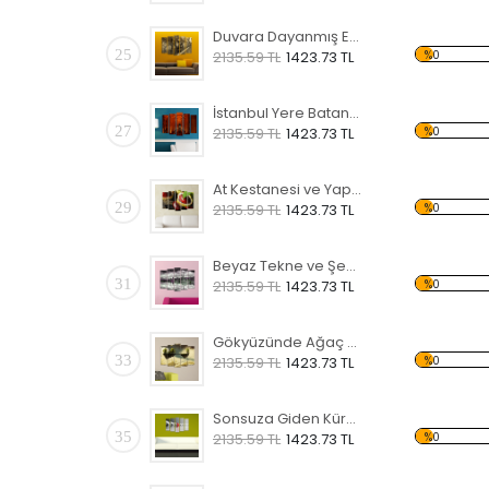
Duvara Dayanmış Eski Bisiklet Forex Tablo
25
%0
2135.59 TL
1423.73 TL
İstanbul Yere Batan Sarnıcı Forex Tablo
27
%0
2135.59 TL
1423.73 TL
At Kestanesi ve Yaprak Forex Tablo
29
%0
2135.59 TL
1423.73 TL
Beyaz Tekne ve Şehir Forex Tablo
31
%0
2135.59 TL
1423.73 TL
Gökyüzünde Ağaç ve Ev Forex Tablo
33
%0
2135.59 TL
1423.73 TL
Sonsuza Giden Küre Forex Tablo
35
%0
2135.59 TL
1423.73 TL