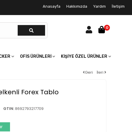
Anasayfa
Hakkımızda
Yardım
İletişim
0
ICKER
OFIS ÜRÜNLERI
KIŞIYE ÖZEL ÜRÜNLER
Geri
İleri
lkenli Forex Tablo
GTIN:
8692793217709
ar