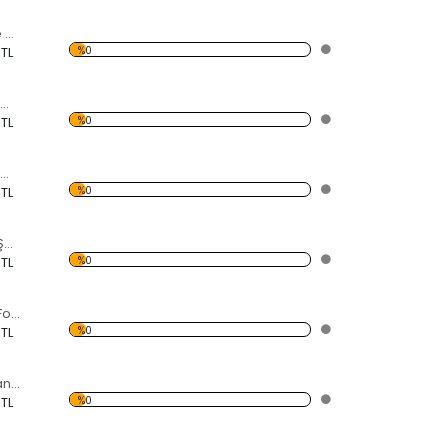
Siyah Çakıl Taşı ve Sarı Çiçek Forex Tablo
%0
 TL
Şişe İçerisinde Gemi Forex Tablo
%0
 TL
Kumsalda Freedom Yazısı Forex Tablo
%0
 TL
Su Üzerinde Ters Şemsiye Forex Tablo
%0
 TL
Kırmızı Chevrolet Forex Tablo
%0
 TL
Kırmızı Kelebek Kanadı Forex Tablo
%0
 TL