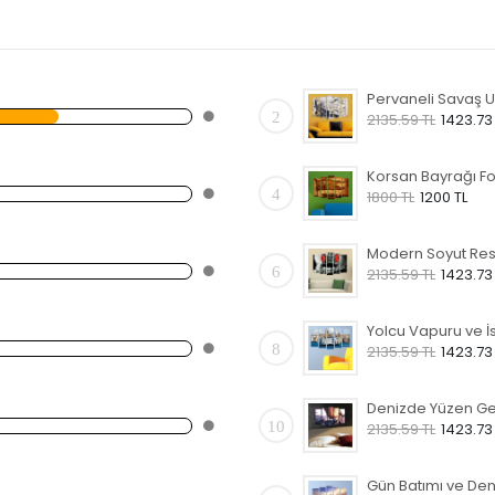
2
2135.59 TL
1423.73
4
1800 TL
1200 TL
6
2135.59 TL
1423.73
8
2135.59 TL
1423.73
10
2135.59 TL
1423.73