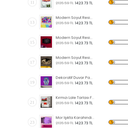
11
%0
2135.59 TL
1423.73 TL
Modern Soyut Resim 30 Forex Tablo
13
%0
2135.59 TL
1423.73 TL
Modern Soyut Resim 28 Forex Tablo
15
%0
2135.59 TL
1423.73 TL
Modern Soyut Resim 26 Forex Tablo
17
%0
2135.59 TL
1423.73 TL
Dekoratif Duvar Panosu
19
%0
2135.59 TL
1423.73 TL
Kırmızı Lale Tarlası Forex Tablo
21
%0
2135.59 TL
1423.73 TL
Mor Işıkta Karahindiba Çiçeği Forex Tablo
23
%0
2135.59 TL
1423.73 TL