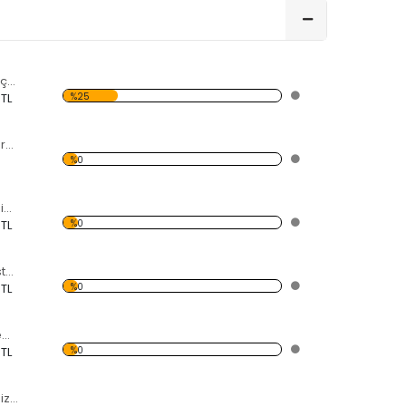
Pervaneli Savaş Uçağı Forex Tablo
%25
 TL
Korsan Bayrağı Forex Tablo
%0
Modern Soyut Resim 40 Forex Tablo
%0
 TL
Yolcu Vapuru ve İstanbul Forex Tablo
%0
 TL
Denizde Yüzen Gemi Forex Tablo
%0
 TL
Gün Batımı ve Denizde Yelkenli Forex Tablo