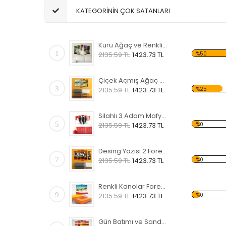
KATEGORİNİN ÇOK SATANLARI
Kuru Ağaç ve Renkli Gökyüzü Forex Tablo
1
%50
2135.59 TL
1423.73 TL
Çiçek Açmış Ağaç ve Hamak Forex Tablo
3
%25
2135.59 TL
1423.73 TL
Silahlı 3 Adam Mafya Forex Tablo
5
%0
2135.59 TL
1423.73 TL
Desing Yazısı 2 Forex Tablo
7
%0
2135.59 TL
1423.73 TL
Renkli Kanolar Forex Tablo
9
%0
2135.59 TL
1423.73 TL
Gün Batımı ve Sandal Forex Tablo