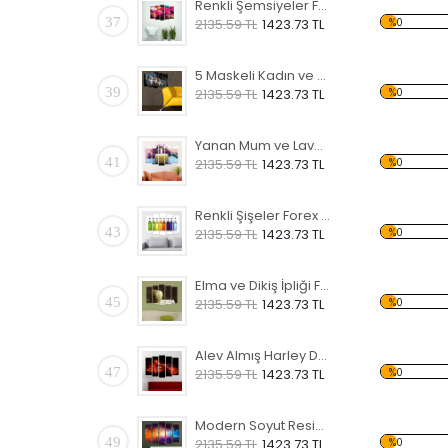
Renkli Şemsiyeler Forex Tablo
37
%0
2135.59 TL
1423.73 TL
5 Maskeli Kadın ve Sarı Koltuk Forex Tablo
39
%0
2135.59 TL
1423.73 TL
Yanan Mum ve Lavanta Forex Tablo
41
%0
2135.59 TL
1423.73 TL
Renkli Şişeler Forex Tablo
43
%0
2135.59 TL
1423.73 TL
Elma ve Dikiş İpliği Forex Tablo
45
%0
2135.59 TL
1423.73 TL
Alev Almış Harley Davidson Forex Tablo
47
%0
2135.59 TL
1423.73 TL
Modern Soyut Resim 8 Forex Tablo
49
%0
2135.59 TL
1423.73 TL