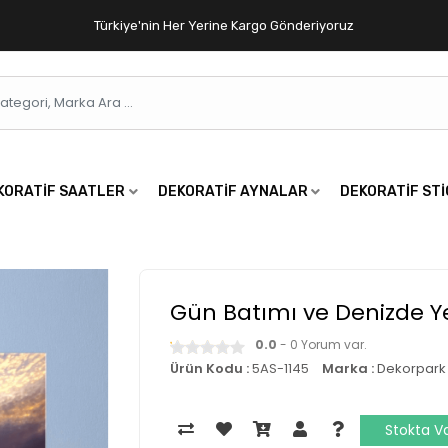
Türkiye'nin Her Yerine Kargo Gönderiyoruz
KORATIF SAATLER
DEKORATIF AYNALAR
DEKORATIF ST
Gün Batımı ve Denizde Ye
0.0
- 0 Yorum var.
Ürün Kodu :
5AS-1145
Marka :
Dekorpark
Stokta V