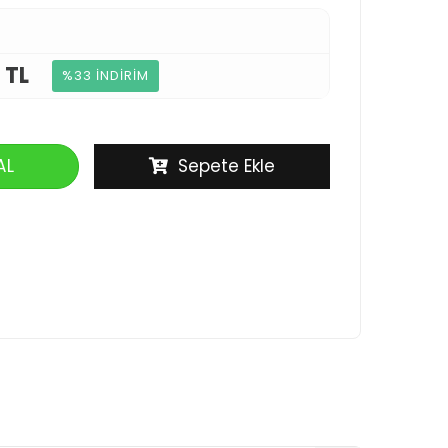
 TL
%33 İNDİRİM
AL
Sepete Ekle