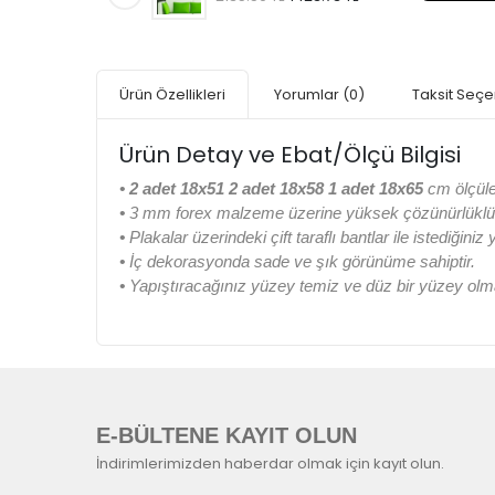
Ürün Özellikleri
Yorumlar
(0)
Taksit Seçe
Ürün Detay ve Ebat/Ölçü Bilgisi
•
2 adet 18x51 2 adet 18x58 1 adet 18x65
cm ölçüle
•
3 mm forex malzeme üzerine yüksek çözünürlüklü di
•
Plakalar üzerindeki çift taraflı bantlar ile istediğiniz
•
İç dekorasyonda sade ve şık görünüme sahiptir.
•
Yapıştıracağınız yüzey temiz ve düz bir yüzey olma
E-BÜLTENE KAYIT OLUN
İndirimlerimizden haberdar olmak için kayıt olun.