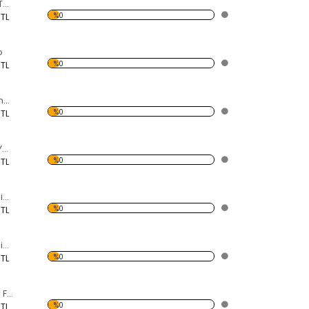
Atlı Karınca Forex Tablo
%0
 TL
o
%0
 TL
Eski Önden Pervaneli Uçak Forex Tablo
%0
 TL
Dökülmüş Kırmızı Yeşil Yapraklar Forex Tablo
%0
 TL
Modern Soyut Resim 10 Forex Tablo
%0
 TL
Modern Soyut Resim 9 Forex Tablo
%0
 TL
Koşan Beyaz Atlar Forex Tablo
%0
 TL