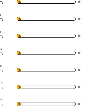
%0
 TL
Modern Soyut Resim 29 Forex Tablo
%0
 TL
Modern Soyut Resim 27 Forex Tablo
%0
 TL
Sol Anahtarı ve Ses Akustik Frekansı Forex Tablo
%0
 TL
Gökyüzünde Renkli Balonlar Forex Tablo
%0
 TL
Keçi Süren Kadın Forex Tablo
%0
 TL
Afrika'da Gün Batımı ve Fil Sürüsü Forex Tablo
%0
 TL