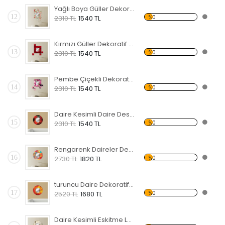
Yağlı Boya Güller Dekoratif Ahşap Çerçeveli Ayna
12
%0
2310 TL
1540 TL
Kırmızı Güller Dekoratif Ahşap Çerçeveli Ayna
13
%0
2310 TL
1540 TL
Pembe Çiçekli Dekoratif Ahşap Çerçeveli Ayna
14
%0
2310 TL
1540 TL
Daire Kesimli Daire Desenli Dekoratif Ahşap Çerçeveli Ayna
15
%0
2310 TL
1540 TL
Rengarenk Daireler Dekoratif Ahşap Çerçeveli Ayna
16
%0
2730 TL
1820 TL
turuncu Daire Dekoratif Ahşap Çerçeveli Ayna
17
%0
2520 TL
1680 TL
Daire Kesimli Eskitme Lamba ve Köprü Desenli Dekoratif Ahşap Çerçeveli Ayna