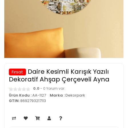
Daire Kesimli Karışık Yazılı
Fırsat
Dekoratif Ahşap Çerçeveli Ayna
0.0
- 0 Yorum var.
Ürün Kodu :
AA-1127
Marka :
Dekorpark
GTIN:
8692793217113