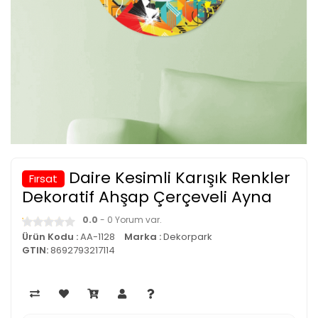
Daire Kesimli Karışık Renkler
Fırsat
Dekoratif Ahşap Çerçeveli Ayna
0.0
- 0 Yorum var.
Ürün Kodu :
AA-1128
Marka :
Dekorpark
GTIN:
8692793217114