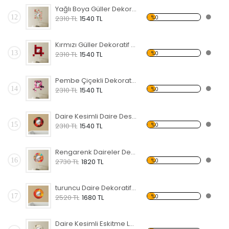
Yağlı Boya Güller Dekoratif Ahşap Çerçeveli Ayna
12
%0
2310 TL
1540 TL
Kırmızı Güller Dekoratif Ahşap Çerçeveli Ayna
13
%0
2310 TL
1540 TL
Pembe Çiçekli Dekoratif Ahşap Çerçeveli Ayna
14
%0
2310 TL
1540 TL
Daire Kesimli Daire Desenli Dekoratif Ahşap Çerçeveli Ayna
15
%0
2310 TL
1540 TL
Rengarenk Daireler Dekoratif Ahşap Çerçeveli Ayna
16
%0
2730 TL
1820 TL
turuncu Daire Dekoratif Ahşap Çerçeveli Ayna
17
%0
2520 TL
1680 TL
Daire Kesimli Eskitme Lamba ve Köprü Desenli Dekoratif Ahşap Çerçeveli Ayna