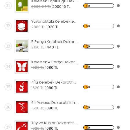
Kelebek Topluluğu Dekoratif Kırılmaz Ayna
31
%0
3000.24 TL
2000.16 TL
Yuvarlaktaki Kelebekler Dekoratif Kırılmaz Ayna
32
%0
2880 TL
1920 TL
5 Parça Kelebek Dekoratif Kırılmaz Ayna
33
%0
2160 TL
1440 TL
Kelebek 4 Parça Dekoratif Kırılmaz Ayna
34
%0
1620 TL
1080 TL
4'lü Kelebek Dekoratif Kırılmaz Ayna
35
%0
1620 TL
1080 TL
6'lı Yarasa Dekoratif Kırılmaz Ayna
36
%0
1620 TL
1080 TL
Tüy ve Kuşlar Dekoratif Kırılmaz Ayna
37
%0
1620 TL
1080 TL