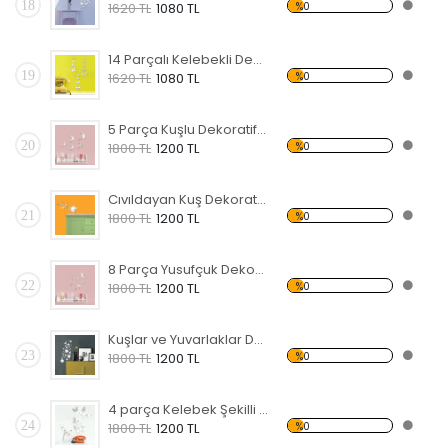
18
%0
1620 TL
1080 TL
14 Parçalı Kelebekli Dekoratif Kırılmaz Ayna
19
%0
1620 TL
1080 TL
5 Parça Kuşlu Dekoratif Kırılmaz Ayna
20
%0
1800 TL
1200 TL
Cıvıldayan Kuş Dekoratif Kırılmaz Ayna
21
%0
1800 TL
1200 TL
8 Parça Yusufçuk Dekoratif Kırılmaz Ayna
22
%0
1800 TL
1200 TL
Kuşlar ve Yuvarlaklar Dekoratif Kırılmaz Ayna
23
%0
1800 TL
1200 TL
4 parça Kelebek Şekilli Dekoratif Kırılmaz Ayna
24
%0
1800 TL
1200 TL