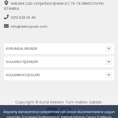
ANKARA CAD. HOŞAĞASI İŞHANI 31 / 73-74 SİRKECİ FATİH
İSTANBUL
0212 528 30 48
info@dekorpark.com
KURUMSAL BİLGİLER
KULLANICI İŞLEMLERİ
KULLANIM KOŞULLARI
Copyright © Kutal Reklam Tüm Hakları Saklıdır.
Alışveriş deneyiminizi iyileştirmek için yasal düzenlemelere uygun
çerezler (cookies) kullanıyoruz. Detaylı bilgiye
Çerez Politikası