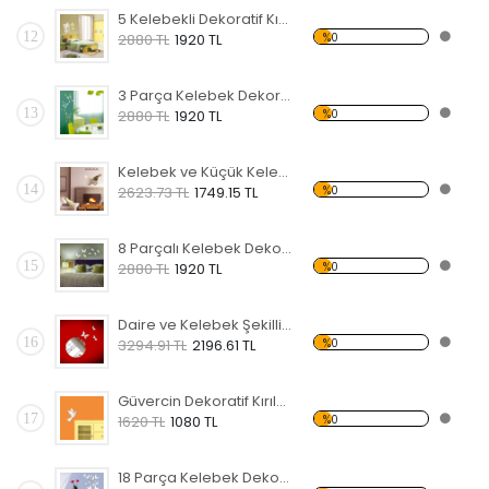
5 Kelebekli Dekoratif Kırılmaz Ayna
12
%0
2880 TL
1920 TL
3 Parça Kelebek Dekoratif Kırılmaz Ayna
13
%0
2880 TL
1920 TL
Kelebek ve Küçük Kelebekler Dekoratif Kırılmaz Ayna
14
%0
2623.73 TL
1749.15 TL
8 Parçalı Kelebek Dekoratif Kırılmaz Ayna
15
%0
2880 TL
1920 TL
Daire ve Kelebek Şekilli Dekoratif Kırılmaz Ayna
16
%0
3294.91 TL
2196.61 TL
Güvercin Dekoratif Kırılmaz Ayna
17
%0
1620 TL
1080 TL
18 Parça Kelebek Dekoratif Kırılmaz Ayna