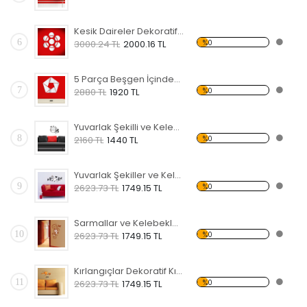
Kesik Daireler Dekoratif Kırılmaz Ayna
6
%0
3000.24 TL
2000.16 TL
5 Parça Beşgen İçindeki Şekiller Dekoratif Kırılmaz Ayna
7
%0
2880 TL
1920 TL
Yuvarlak Şekilli ve Kelebekli Dekoratif Kırılmaz Ayna
8
%0
2160 TL
1440 TL
Yuvarlak Şekiller ve Kelebekler Dekoratif Kırılmaz Ayna
9
%0
2623.73 TL
1749.15 TL
Sarmallar ve Kelebekler Şekilli Dekoratif Kırılmaz Ayna
10
%0
2623.73 TL
1749.15 TL
Kırlangıçlar Dekoratif Kırılmaz Ayna
11
%0
2623.73 TL
1749.15 TL