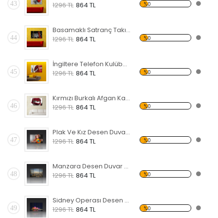
43
%0
1296 TL
864 TL
Basamaklı Satranç Takımı Forex Tablo
44
%0
1296 TL
864 TL
İngiltere Telefon Kulübesi Forex Tablo
45
%0
1296 TL
864 TL
Kırmızı Burkalı Afgan Kadın Forex Tablo
46
%0
1296 TL
864 TL
Plak Ve Kız Desen Duvar Panosu
47
%0
1296 TL
864 TL
Manzara Desen Duvar Panosu
48
%0
1296 TL
864 TL
Sidney Operası Desen Duvar Panosu
49
%0
1296 TL
864 TL