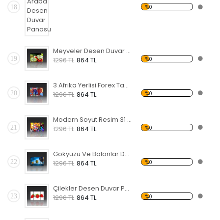
18
%0
Meyveler Desen Duvar Panosu
19
%0
1296 TL
864 TL
3 Afrika Yerlisi Forex Tablo
20
%0
1296 TL
864 TL
Modern Soyut Resim 31 Forex Tablo
21
%0
1296 TL
864 TL
Gökyüzü Ve Balonlar Desen Duvar Panosu
22
%0
1296 TL
864 TL
Çilekler Desen Duvar Panosu
23
%0
1296 TL
864 TL