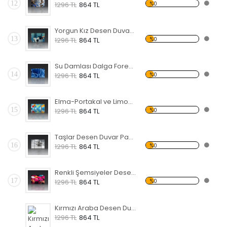
12
%0
1296 TL
864 TL
Yorgun Kız Desen Duvar Panosu
13
%0
1296 TL
864 TL
Su Damlası Dalga Forex Tablo
14
%0
1296 TL
864 TL
Elma-Portakal ve Limon Forex Tablo
15
%0
1296 TL
864 TL
Taşlar Desen Duvar Panosu
16
%0
1296 TL
864 TL
Renkli Şemsiyeler Desen Duvar Panosu
17
%0
1296 TL
864 TL
Kırmızı Araba Desen Duvar Panosu
1296 TL
864 TL