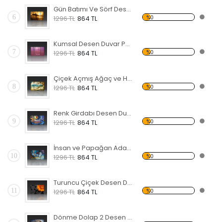
Gün Batımı Ve Sörf Desen Duvar Panosu
6
%0
1296 TL
864 TL
Kumsal Desen Duvar Panosu
7
%0
1296 TL
864 TL
Çiçek Açmış Ağaç ve Hamak Forex Tablo
8
%0
1296 TL
864 TL
Renk Girdabı Desen Duvar Panosu
9
%0
1296 TL
864 TL
İnsan ve Papağan Adada Forex Tablo
10
%0
1296 TL
864 TL
Turuncu Çiçek Desen Duvar Panosu
11
%0
1296 TL
864 TL
Dönme Dolap 2 Desen Duvar Panosu