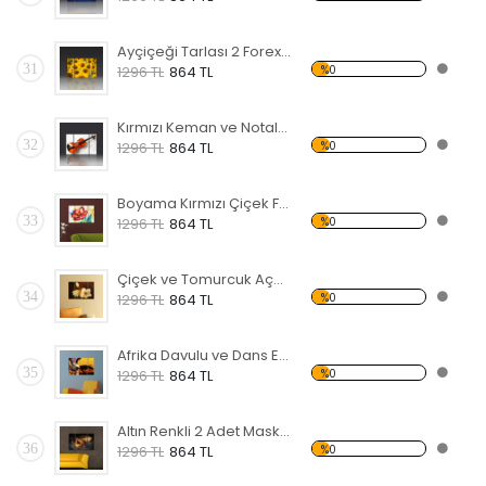
Ayçiçeği Tarlası 2 Forex Tablo
31
%0
1296 TL
864 TL
Kırmızı Keman ve Notalar Forex Tablo
32
%0
1296 TL
864 TL
Boyama Kırmızı Çiçek Forex Tablo
33
%0
1296 TL
864 TL
Çiçek ve Tomurcuk Açmış Manolya Forex Tablo
34
%0
1296 TL
864 TL
Afrika Davulu ve Dans Eden Siyahi Forex Tablo
35
%0
1296 TL
864 TL
Altın Renkli 2 Adet Maske Forex Tablo
36
%0
1296 TL
864 TL