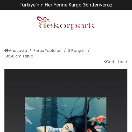
Türkiye'nin Her Yerine Kargo Gönderiyoruz
Anasayfa
Forex Tablolar
3 Parçalı
18x50 cm Tablo
Geri
İleri