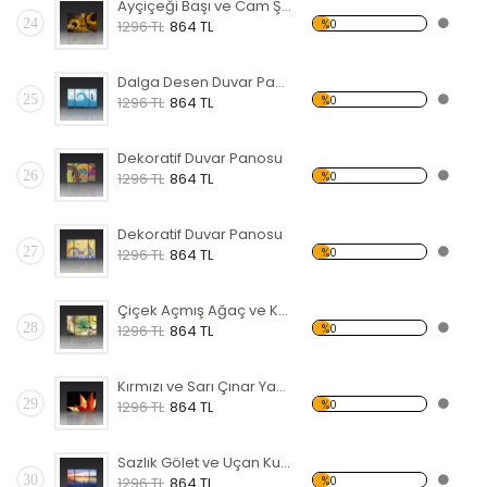
Ayçiçeği Başı ve Cam Şişe Forex Tablo
24
%0
1296 TL
864 TL
Dalga Desen Duvar Panosu
25
%0
1296 TL
864 TL
Dekoratif Duvar Panosu
26
%0
1296 TL
864 TL
Dekoratif Duvar Panosu
27
%0
1296 TL
864 TL
Çiçek Açmış Ağaç ve Kuş Forex Tablo
28
%0
1296 TL
864 TL
Kırmızı ve Sarı Çınar Yaprağı Forex Tablo
29
%0
1296 TL
864 TL
Sazlık Gölet ve Uçan Kuşlar Forex Tablo
30
%0
1296 TL
864 TL