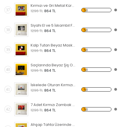
Kırmızı ve Gri Metal Küreler Forex Tablo
37
%0
1296 TL
864 TL
Siyahi El ve 5 İskambil Forex Tablo
38
%0
1296 TL
864 TL
Kalp Tutan Beyaz Maske Forex Tablo
39
%0
1296 TL
864 TL
Saçlarında Beyaz Şiş Olan Siyahi Kadın Forex Tablo
40
%0
1296 TL
864 TL
İskelede Oturan Kırmızı Şemsiyeli Kadın Forex Tablo
41
%0
1296 TL
864 TL
7 Adet Kırmızı Zambak Forex Tablo
42
%0
1296 TL
864 TL
Ahşap Tahta Üzerinde Kırmızı Gül Forex Tablo