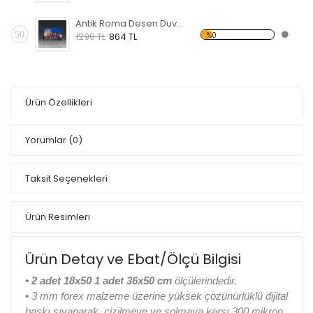
Antik Roma Desen Duvar Panosu
50
%0
1296 TL
864 TL
Ürün Özellikleri
Yorumlar
(0)
Taksit Seçenekleri
Ürün Resimleri
Ürün Detay ve Ebat/Ölçü Bilgisi
• 2 adet 18x50 1 adet 36x50 cm
ölçülerindedir.
•
3 mm forex malzeme üzerine yüksek çözünürlüklü dijital
baskı sıvanarak, çizilmeye ve solmaya karşı 300 mikron