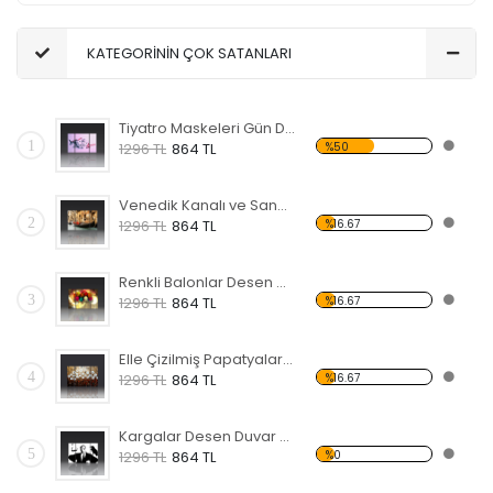
KATEGORİNİN ÇOK SATANLARI
Tiyatro Maskeleri Gün Desen Duvar Panosu
1
%50
1296 TL
864 TL
Venedik Kanalı ve Sandal Forex Tablo
2
%16.67
1296 TL
864 TL
Renkli Balonlar Desen Duvar Panosu
3
%16.67
1296 TL
864 TL
Elle Çizilmiş Papatyalar Forex Tablo
4
%16.67
1296 TL
864 TL
Kargalar Desen Duvar Panosu
5
%0
1296 TL
864 TL