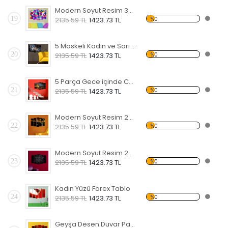
Modern Soyut Resim 30 Forex Tablo
19
%0
2135.59 TL
1423.73 TL
5 Maskeli Kadın ve Sarı Koltuk Forex Tablo
20
%0
2135.59 TL
1423.73 TL
5 Parça Gece içinde Cami Forex Tablo
21
%0
2135.59 TL
1423.73 TL
Modern Soyut Resim 29 Forex Tablo
22
%0
2135.59 TL
1423.73 TL
Modern Soyut Resim 28 Forex Tablo
23
%0
2135.59 TL
1423.73 TL
Kadın Yüzü Forex Tablo
24
%0
2135.59 TL
1423.73 TL
Geyşa Desen Duvar Panosu 2