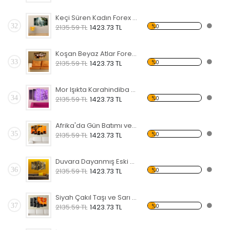
Keçi Süren Kadın Forex Tablo
32
%0
2135.59 TL
1423.73 TL
Koşan Beyaz Atlar Forex Tablo
33
%0
2135.59 TL
1423.73 TL
Mor Işıkta Karahindiba Çiçeği Forex Tablo
34
%0
2135.59 TL
1423.73 TL
Afrika'da Gün Batımı ve Fil Sürüsü Forex Tablo
35
%0
2135.59 TL
1423.73 TL
Duvara Dayanmış Eski Bisiklet Forex Tablo
36
%0
2135.59 TL
1423.73 TL
Siyah Çakıl Taşı ve Sarı Çiçek Forex Tablo
37
%0
2135.59 TL
1423.73 TL