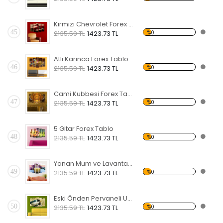
Kırmızı Chevrolet Forex Tablo
45
%0
2135.59 TL
1423.73 TL
Atlı Karınca Forex Tablo
46
%0
2135.59 TL
1423.73 TL
Cami Kubbesi Forex Tablo
47
%0
2135.59 TL
1423.73 TL
5 Gitar Forex Tablo
48
%0
2135.59 TL
1423.73 TL
Yanan Mum ve Lavanta Forex Tablo
49
%0
2135.59 TL
1423.73 TL
Eski Önden Pervaneli Uçak Forex Tablo
50
%0
2135.59 TL
1423.73 TL