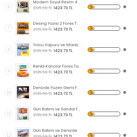
Modern Soyut Resim 40 Forex Tablo
6
%0
2135.59 TL
1423.73 TL
Desing Yazısı 2 Forex Tablo
7
%0
2135.59 TL
1423.73 TL
Yolcu Vapuru ve İstanbul Forex Tablo
8
%0
2135.59 TL
1423.73 TL
Renkli Kanolar Forex Tablo
9
%0
2135.59 TL
1423.73 TL
Denizde Yüzen Gemi Forex Tablo
10
%0
2135.59 TL
1423.73 TL
Gün Batımı ve Sandal Forex Tablo
11
%0
2135.59 TL
1423.73 TL
Gün Batımı ve Denizde Yelkenli Forex Tablo
12
%0
2135.59 TL
1423.73 TL