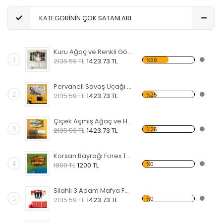
KATEGORİNİN ÇOK SATANLARI
Kuru Ağaç ve Renkli Gökyüzü Forex Tablo
1
%50
2135.59 TL
1423.73 TL
Pervaneli Savaş Uçağı Forex Tablo
2
%25
2135.59 TL
1423.73 TL
Çiçek Açmış Ağaç ve Hamak Forex Tablo
3
%25
2135.59 TL
1423.73 TL
Korsan Bayrağı Forex Tablo
4
%0
1800 TL
1200 TL
Silahlı 3 Adam Mafya Forex Tablo
5
%0
2135.59 TL
1423.73 TL