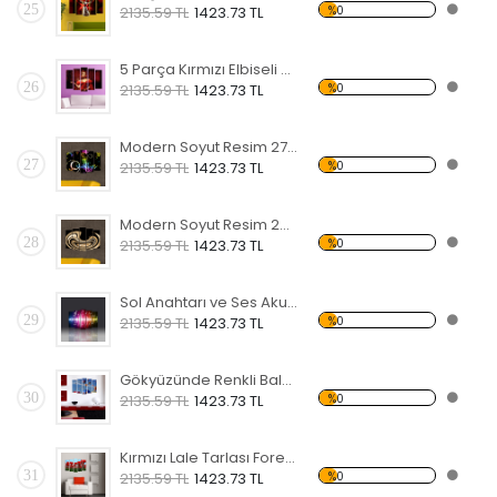
25
%0
2135.59 TL
1423.73 TL
5 Parça Kırmızı Elbiseli Kadın Forex Tablo
26
%0
2135.59 TL
1423.73 TL
Modern Soyut Resim 27 Forex Tablo
27
%0
2135.59 TL
1423.73 TL
Modern Soyut Resim 26 Forex Tablo
28
%0
2135.59 TL
1423.73 TL
Sol Anahtarı ve Ses Akustik Frekansı Forex Tablo
29
%0
2135.59 TL
1423.73 TL
Gökyüzünde Renkli Balonlar Forex Tablo
30
%0
2135.59 TL
1423.73 TL
Kırmızı Lale Tarlası Forex Tablo
31
%0
2135.59 TL
1423.73 TL