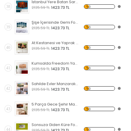
İstanbul Yere Batan Sarnıcı Forex Tablo
38
%0
2135.59 TL
1423.73 TL
Şişe İçerisinde Gemi Forex Tablo
39
%0
2135.59 TL
1423.73 TL
At Kestanesi ve Yaprak Forex Tablo
40
%0
2135.59 TL
1423.73 TL
Kumsalda Freedom Yazısı Forex Tablo
41
%0
2135.59 TL
1423.73 TL
Sahilde Evler Manzaralı Forex Tablo
42
%0
2135.59 TL
1423.73 TL
5 Parça Gece Şehir Manzarası Forex Tablo
43
%0
2135.59 TL
1423.73 TL
Sonsuza Giden Küre Forex Tablo
44
%0
2135.59 TL
1423.73 TL