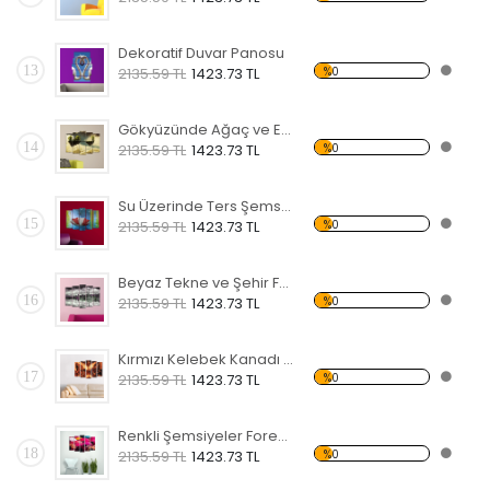
Dekoratif Duvar Panosu
13
%0
2135.59 TL
1423.73 TL
Gökyüzünde Ağaç ve Ev Forex Tablo
14
%0
2135.59 TL
1423.73 TL
Su Üzerinde Ters Şemsiye Forex Tablo
15
%0
2135.59 TL
1423.73 TL
Beyaz Tekne ve Şehir Forex Tablo
16
%0
2135.59 TL
1423.73 TL
Kırmızı Kelebek Kanadı Forex Tablo
17
%0
2135.59 TL
1423.73 TL
Renkli Şemsiyeler Forex Tablo
18
%0
2135.59 TL
1423.73 TL