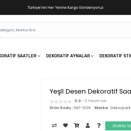
Türkiye'nin Her Yerine Kargo Gönderiyoruz
KORATIF SAATLER
DEKORATIF AYNALAR
DEKORATIF ST
Yeşil Desen Dekoratif Saa
0.0
- 0 Yorum var.
Ürün Kodu :
DKF-1026
Marka :
Dekorpark
Stokta V