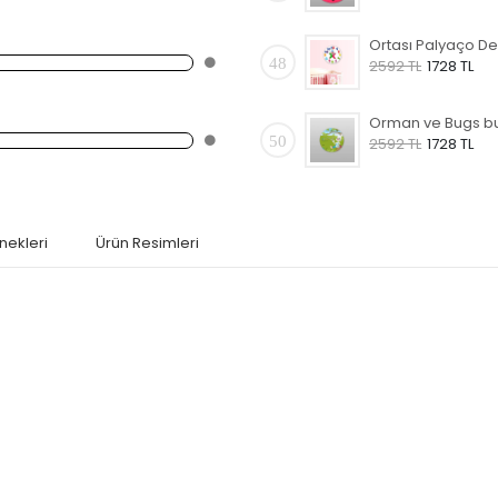
48
2592 TL
1728 TL
50
2592 TL
1728 TL
nekleri
Ürün Resimleri