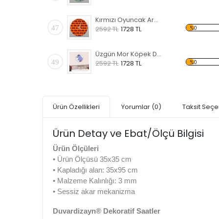
Kırmızı Oyuncak Araba Desenli Dekoratif Duvar Saati
47
%0
2592 TL
1728 TL
Üzgün Mor Köpek Desenli Dekoratif Duvar Saati
49
%0
2592 TL
1728 TL
Ürün Özellikleri
Yorumlar
(0)
Taksit Seçe
Ürün Detay ve Ebat/Ölçü Bilgisi
Ürün Ölçüleri
• Ürün Ölçüsü 35x35 cm
• Kapladığı alan: 35x95 cm
• Malzeme Kalınlığı: 3 mm
• Sessiz akar mekanizma
Duvardizayn® Dekoratif Saatler