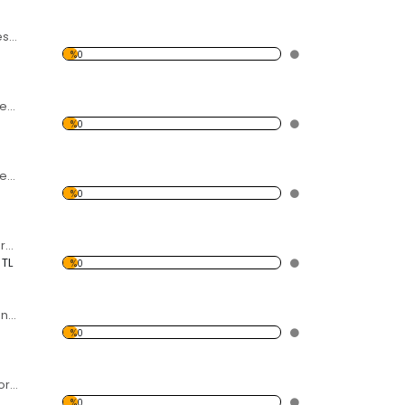
Renk Cümbüşü Desen Dekoratif Saat
%0
Mavi Kelebek Desen Dekoratif Saat
%0
Renkli Yaprak Desen Dekoratif Saat
%0
Ağaç Desen Dekoratif Saat
 TL
%0
Dört Mevsim Desen Dekoratif Saat
%0
Pastel Desen Dekoratif Saat
%0