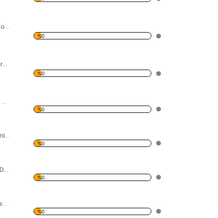
Mouse Desen Dekoratif Saat
%0
Silüet Desen Dekoratif Saat
%0
Beyaz Kelebek ve Çiçek Desenli Dekoratif Duvar Saati
%0
Renkli Balon Desenli Dekoratif Duvar Saati
%0
Küçük Ayı Desenli Dekoratif Duvar Saati
%0
Mor Kalamar Desenli Dekoratif Duvar Saati
%0