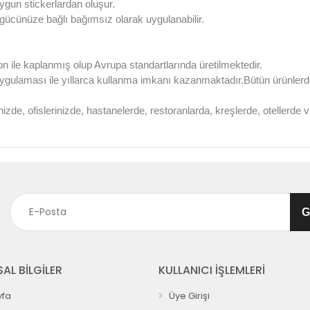
ygun stickerlardan oluşur.
l gücünüze bağlı bağımsız olarak uygulanabilir.
on ile kaplanmış olup Avrupa standartlarında üretilmektedir.
uygulaması ile yıllarca kullanma imkanı kazanmaktadır.Bütün ürünle
nizde, ofislerinizde, hastanelerde, restoranlarda, kreşlerde, otellerd
AL BİLGİLER
KULLANICI İŞLEMLERİ
fa
Üye Girişi