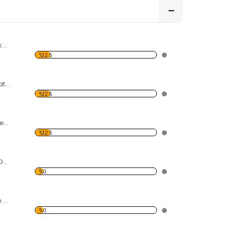
Hamak Desen Dekoratif Saat
%12.5
El İzi Desen Dekoratif Saat
%12.5
Üç Küçük Ördek Desenli Dekoratif Duvar Saati
%12.5
Boncuklar Desen Dekoratif Saat
%0
Karışık Kalp Desen Dekoratif Saat
%0