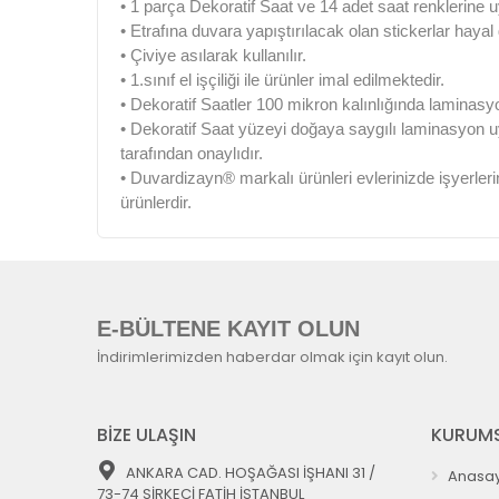
• 1 parça Dekoratif Saat ve 14 adet saat renklerine u
• Etrafına duvara yapıştırılacak olan stickerlar haya
• Çiviye asılarak kullanılır.
• 1.sınıf el işçiliği ile ürünler imal edilmektedir.
• Dekoratif Saatler 100 mikron kalınlığında laminasy
• Dekoratif Saat yüzeyi doğaya saygılı laminasyon 
tarafından onaylıdır.
• Duvardizayn® markalı ürünleri evlerinizde işyerleri
ürünlerdir.
E-BÜLTENE KAYIT OLUN
İndirimlerimizden haberdar olmak için kayıt olun.
BİZE ULAŞIN
KURUMS
ANKARA CAD. HOŞAĞASI İŞHANI 31 /
Anasay
73-74 SİRKECİ FATİH İSTANBUL