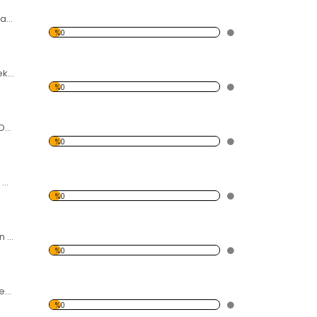
Kalp Desen Dekoratif Saat
%0
Çiçekler Desen Dekoratif Saat
%0
Mavi-Yeşil Desen Dekoratif Saat
%0
Kelebekler Desen Dekoratif Saat
%0
Renkli Çiçek Desen Dekoratif Saat
%0
Kelebekler ve Çiçek Desen Dekoratif Saat
%0