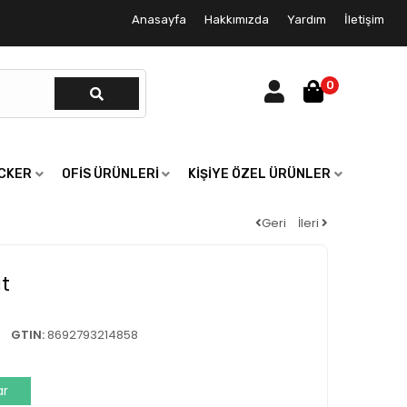
Anasayfa
Hakkımızda
Yardım
İletişim
0
ICKER
OFIS ÜRÜNLERI
KIŞIYE ÖZEL ÜRÜNLER
Geri
İleri
t
GTIN:
8692793214858
ar