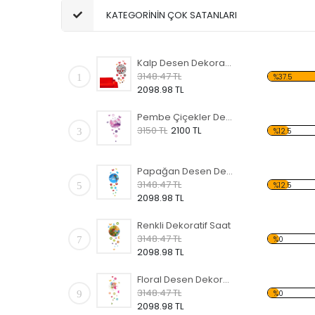
KATEGORİNİN ÇOK SATANLARI
Kalp Desen Dekoratif Saat
3148.47 TL
1
%37.5
2098.98 TL
Pembe Çiçekler Desen Dekoratif Saat
3150 TL
2100 TL
3
%12.5
Papağan Desen Dekoratif Saat
3148.47 TL
5
%12.5
2098.98 TL
Renkli Dekoratif Saat
3148.47 TL
7
%0
2098.98 TL
Floral Desen Dekoratif Saat
3148.47 TL
9
%0
2098.98 TL