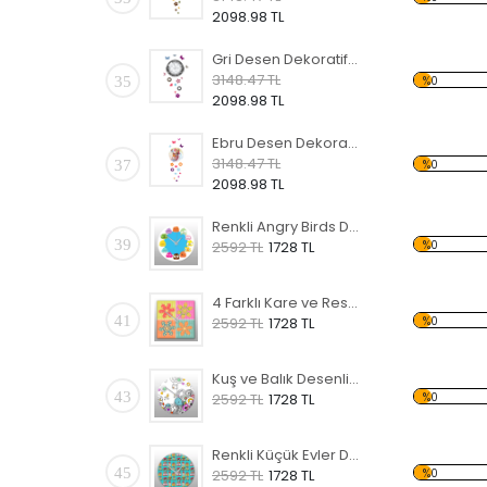
2098.98 TL
Gri Desen Dekoratif Saat
3148.47 TL
35
%0
2098.98 TL
Ebru Desen Dekoratif Saat
3148.47 TL
37
%0
2098.98 TL
Renkli Angry Birds Desenli Dekoratif Duvar Saati
39
%0
2592 TL
1728 TL
4 Farklı Kare ve Resim Desenli Dekoratif Duvar Saati
41
%0
2592 TL
1728 TL
Kuş ve Balık Desenli Dekoratif Duvar Saati
43
%0
2592 TL
1728 TL
Renkli Küçük Evler Desenli Dekoratif Duvar Saati
45
%0
2592 TL
1728 TL