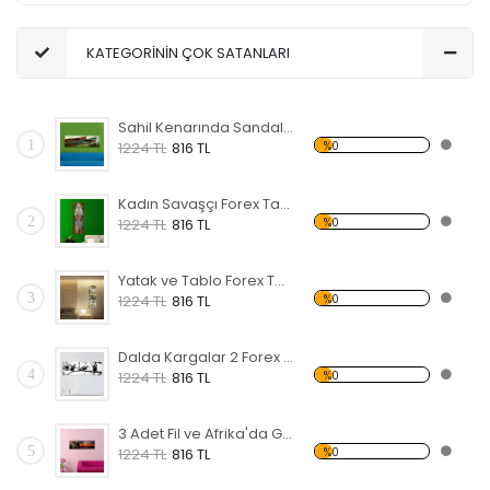
KATEGORİNİN ÇOK SATANLARI
Sahil Kenarında Sandal Forex Tablo
1
%0
1224 TL
816 TL
Kadın Savaşçı Forex Tablo
2
%0
1224 TL
816 TL
Yatak ve Tablo Forex Tablo
3
%0
1224 TL
816 TL
Dalda Kargalar 2 Forex Tablo
4
%0
1224 TL
816 TL
3 Adet Fil ve Afrika'da Gün Batımı Forex Tablo
5
%0
1224 TL
816 TL