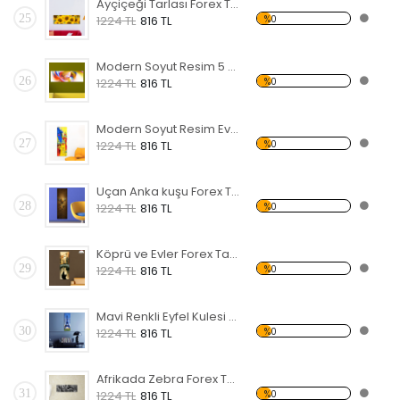
Ayçiçeği Tarlası Forex Tablo
25
%0
1224 TL
816 TL
Modern Soyut Resim 5 Forex Tablo
26
%0
1224 TL
816 TL
Modern Soyut Resim Evler Forex Tablo
27
%0
1224 TL
816 TL
Uçan Anka kuşu Forex Tablo
28
%0
1224 TL
816 TL
Köprü ve Evler Forex Tablo
29
%0
1224 TL
816 TL
Mavi Renkli Eyfel Kulesi Forex Tablo
30
%0
1224 TL
816 TL
Afrikada Zebra Forex Tablo
31
%0
1224 TL
816 TL