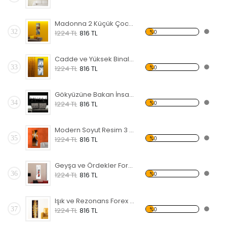
Madonna 2 Küçük Çocuk Forex Tablo
32
%0
1224 TL
816 TL
Cadde ve Yüksek Binalar Forex Tablo
33
%0
1224 TL
816 TL
Gökyüzüne Bakan İnsanlar Forex Tablo
34
%0
1224 TL
816 TL
Modern Soyut Resim 3 Forex Tablo
35
%0
1224 TL
816 TL
Geyşa ve Ördekler Forex Tablo
36
%0
1224 TL
816 TL
Işık ve Rezonans Forex Tablo
37
%0
1224 TL
816 TL