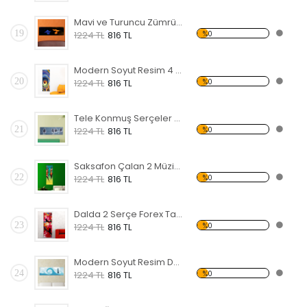
Mavi ve Turuncu Zümrüdü Anka Forex Tablo
19
%0
1224 TL
816 TL
Modern Soyut Resim 4 Forex Tablo
20
%0
1224 TL
816 TL
Tele Konmuş Serçeler Forex Tablo
21
%0
1224 TL
816 TL
Saksafon Çalan 2 Müzisyen Forex Tablo
22
%0
1224 TL
816 TL
Dalda 2 Serçe Forex Tablo
23
%0
1224 TL
816 TL
Modern Soyut Resim Deniz Feneri Forex Tablo
24
%0
1224 TL
816 TL