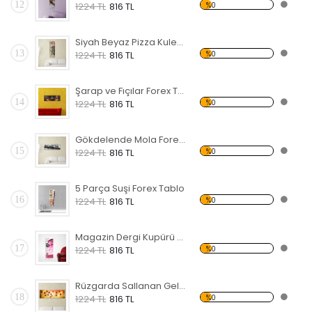
12
%0
1224 TL
816 TL
Siyah Beyaz Pizza Kulesi Forex Tablo
13
%0
1224 TL
816 TL
Şarap ve Fıçılar Forex Tablo
14
%0
1224 TL
816 TL
Gökdelende Mola Forex Tablo
15
%0
1224 TL
816 TL
5 Parça Suşi Forex Tablo
16
%0
1224 TL
816 TL
Magazin Dergi Kupürü Forex Tablo
17
%0
1224 TL
816 TL
Rüzgarda Sallanan Gelincikler Forex Tablo
18
%0
1224 TL
816 TL