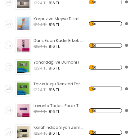
44
%0
1224 TL
816 TL
Karpuz ve Meyve Dilimleri Forex Tablo
45
%0
1224 TL
816 TL
Dans Eden Kadın Erkek Forex Tablo
46
%0
1224 TL
816 TL
Yanardağı ve Dumanı Forex Tablo
47
%0
1224 TL
816 TL
Tavus Kuşu Renkleri Forex Tablo
48
%0
1224 TL
816 TL
Lavanta Tarlası Forex Tablo
49
%0
1224 TL
816 TL
Karahindiba Siyah Zemin Forex Tablo
50
%0
1224 TL
816 TL