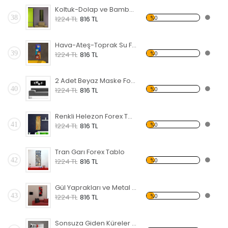
Koltuk-Dolap ve Bambu Forex Tablo
38
%0
1224 TL
816 TL
Hava-Ateş-Toprak Su Forex Tablo
39
%0
1224 TL
816 TL
2 Adet Beyaz Maske Forex Tablo
40
%0
1224 TL
816 TL
Renkli Helezon Forex Tablo
41
%0
1224 TL
816 TL
Tran Garı Forex Tablo
42
%0
1224 TL
816 TL
Gül Yaprakları ve Metal Forex Tablo
43
%0
1224 TL
816 TL
Sonsuza Giden Küreler Forex Tablo