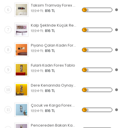
Taksim Tramvay Forex Tablo
6
%0
1224 TL
816 TL
Kalp Şeklinde Küçük Resimler Forex Tablo
7
%0
1224 TL
816 TL
Piyano Çalan Kadın Forex Tablo
8
%0
1224 TL
816 TL
Fularlı Kadın Forex Tablo
9
%0
1224 TL
816 TL
Dere Kenarında Oynayan Çocuklar Forex Tablo
10
%0
1224 TL
816 TL
Çocuk ve Karga Forex Tablo
11
%0
1224 TL
816 TL
Pencereden Bakan Kadın Forex Tablo