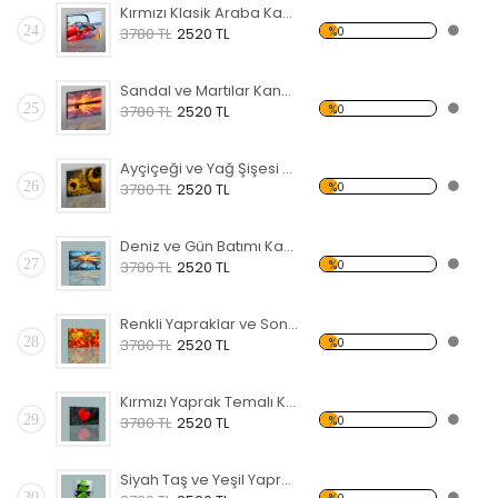
Kırmızı Klasik Araba Kanvas Tablo
24
%0
3780 TL
2520 TL
Sandal ve Martılar Kanvas Tablo
25
%0
3780 TL
2520 TL
Ayçiçeği ve Yağ Şişesi Temalı Kanvas Tablo
26
%0
3780 TL
2520 TL
Deniz ve Gün Batımı Kanvas Tablo
27
%0
3780 TL
2520 TL
Renkli Yapraklar ve Sonbahar Kanvas Tablo
28
%0
3780 TL
2520 TL
Kırmızı Yaprak Temalı Kanvas Tablo
29
%0
3780 TL
2520 TL
Siyah Taş ve Yeşil Yapraklar Kanvas Tablo
30