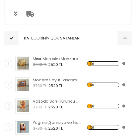
KATEGORİNİN ÇOK SATANLARI
Mısır Merasim Manzaralı Kanvas Tablo
1
%0
3780 TL
2520 TL
Modern Soyut Tasarım 37 Kanvas Tablo
2
%0
3780 TL
2520 TL
Vazoda Sarı-Turuncu Çiçekler Kanvas Tablo
3
%0
3780 TL
2520 TL
Yağmur,Şemsiye ve İnsanlar Kanvas Tablo
4
%0
3780 TL
2520 TL