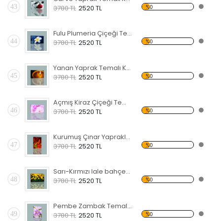
43
%0
3780 TL
2520 TL
Fulu Plumeria Çiçeği Temalı Kanvas Tablo
44
%0
3780 TL
2520 TL
Yanan Yaprak Temalı Kanvas Tablo
45
%0
3780 TL
2520 TL
Açmış Kiraz Çiçeği Temalı Kanvas Tablo
46
%0
3780 TL
2520 TL
Kurumuş Çınar Yaprakları Temalı Kanvas Tablo
47
%0
3780 TL
2520 TL
Sarı-Kırmızı lale bahçesi Kanvas Tablo
48
%0
3780 TL
2520 TL
Pembe Zambak Temalı Kanvas Tablo
49
%0
3780 TL
2520 TL