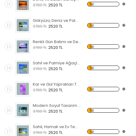
11
%0
3780 TL
2520 TL
Gökyüzü, Deniz ve Palmiyeler Kanvas Tablo
12
%0
3780 TL
2520 TL
Renkli Gün Batımı ve Deniz Kanvas Tablo
13
%0
3780 TL
2520 TL
Sahil ve Palmiye Ağaçları Kanvas Tablo
14
%0
3780 TL
2520 TL
Kar ve Gül Yaprakları Temalı Kanvas Tablo
15
%0
3780 TL
2520 TL
Modern Soyut Tasarım 28 Kanvas Tablo
16
%0
3780 TL
2520 TL
Sahil, Hamak ve Ev Temalı Kanvas Tablo
17
%0
3780 TL
2520 TL