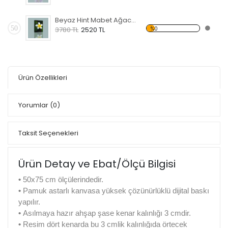
Beyaz Hint Mabet Ağacı Kanvas Tablo
50
%0
3780 TL
2520 TL
Ürün Özellikleri
Yorumlar
(0)
Taksit Seçenekleri
Ürün Detay ve Ebat/Ölçü Bilgisi
•
50x75 cm ölçülerindedir.
•
Pamuk astarlı kanvasa yüksek çözünürlüklü dijital baskı
yapılır.
•
Asılmaya hazır ahşap şase kenar kalınlığı 3 cmdir.
•
Resim dört kenarda bu 3 cmlik kalınlığıda örtecek