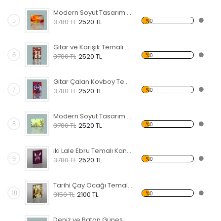
Modern Soyut Tasarım 36 Kanvas Tablo
5
%0
3780 TL
2520 TL
Gitar ve Karışık Temalı Kanvas Tablo
6
%0
3780 TL
2520 TL
Gitar Çalan Kovboy Temalı Kanvas Tablo
7
%0
3780 TL
2520 TL
Modern Soyut Tasarım 42 Kanvas Tablo
8
%0
3780 TL
2520 TL
iki Lale Ebru Temalı Kanvas Tablo
9
%0
3780 TL
2520 TL
Tarihi Çay Ocağı Temalı Kanvas Tablo
10
%0
3150 TL
2100 TL
Deniz ve Batan Güneş Kanvas Tablo