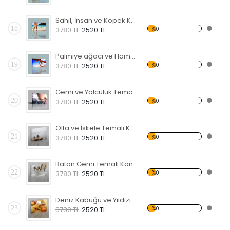
Sahil, İnsan ve Köpek Kanvas Tablo
18
%0
3780 TL
2520 TL
Palmiye ağacı ve Hamak Kanvas Tablo
19
%0
3780 TL
2520 TL
Gemi ve Yolculuk Temalı Kanvas Tablo
20
%0
3780 TL
2520 TL
Olta ve İskele Temalı Kanvas Tablo
21
%0
3780 TL
2520 TL
Batan Gemi Temalı Kanvas Tablo
22
%0
3780 TL
2520 TL
Deniz Kabuğu ve Yıldızı Kanvas Tablo
23
%0
3780 TL
2520 TL