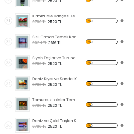
%0
3780 TL
2520 TL
Kırmızı lale Bahçesi Temalı Kanvas Tablo
31
%0
3780 TL
2520 TL
Sisli Orman Temalı Kanvas Tablo
32
%0
3924 TL
2616 TL
Siyah Taşlar ve Turuncu Çiçek Kanvas Tablo
33
%0
3780 TL
2520 TL
Deniz Kıyısı ve Sandal Kanvas Tablo
34
%0
3780 TL
2520 TL
Tomurcuk Laleler Temalı Kanvas Tablo
35
%0
3780 TL
2520 TL
Deniz ve Çakıl Taşları Kanvas Tablo
36
%0
3780 TL
2520 TL