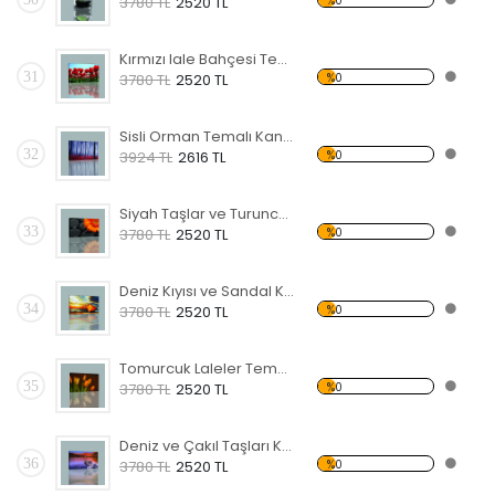
%0
3780 TL
2520 TL
Kırmızı lale Bahçesi Temalı Kanvas Tablo
31
%0
3780 TL
2520 TL
Sisli Orman Temalı Kanvas Tablo
32
%0
3924 TL
2616 TL
Siyah Taşlar ve Turuncu Çiçek Kanvas Tablo
33
%0
3780 TL
2520 TL
Deniz Kıyısı ve Sandal Kanvas Tablo
34
%0
3780 TL
2520 TL
Tomurcuk Laleler Temalı Kanvas Tablo
35
%0
3780 TL
2520 TL
Deniz ve Çakıl Taşları Kanvas Tablo
36
%0
3780 TL
2520 TL