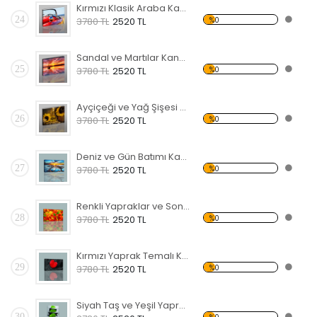
Kırmızı Klasik Araba Kanvas Tablo
24
%0
3780 TL
2520 TL
Sandal ve Martılar Kanvas Tablo
25
%0
3780 TL
2520 TL
Ayçiçeği ve Yağ Şişesi Temalı Kanvas Tablo
26
%0
3780 TL
2520 TL
Deniz ve Gün Batımı Kanvas Tablo
27
%0
3780 TL
2520 TL
Renkli Yapraklar ve Sonbahar Kanvas Tablo
28
%0
3780 TL
2520 TL
Kırmızı Yaprak Temalı Kanvas Tablo
29
%0
3780 TL
2520 TL
Siyah Taş ve Yeşil Yapraklar Kanvas Tablo
30