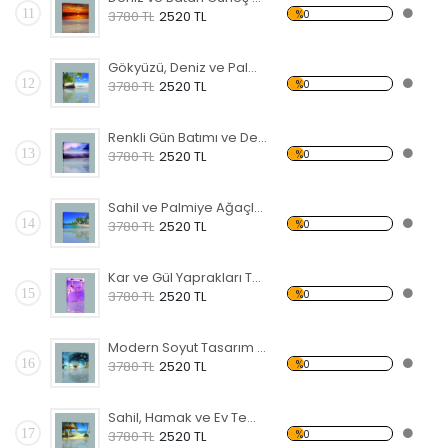
11
%0
3780 TL
2520 TL
Gökyüzü, Deniz ve Palmiyeler Kanvas Tablo
12
%0
3780 TL
2520 TL
Renkli Gün Batımı ve Deniz Kanvas Tablo
13
%0
3780 TL
2520 TL
Sahil ve Palmiye Ağaçları Kanvas Tablo
14
%0
3780 TL
2520 TL
Kar ve Gül Yaprakları Temalı Kanvas Tablo
15
%0
3780 TL
2520 TL
Modern Soyut Tasarım 28 Kanvas Tablo
16
%0
3780 TL
2520 TL
Sahil, Hamak ve Ev Temalı Kanvas Tablo
17
%0
3780 TL
2520 TL