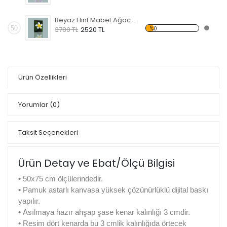
Beyaz Hint Mabet Ağacı Kanvas Tablo
50
%0
3780 TL
2520 TL
Ürün Özellikleri
Yorumlar
(0)
Taksit Seçenekleri
Ürün Detay ve Ebat/Ölçü Bilgisi
•
50x75 cm ölçülerindedir.
•
Pamuk astarlı kanvasa yüksek çözünürlüklü dijital baskı
yapılır.
•
Asılmaya hazır ahşap şase kenar kalınlığı 3 cmdir.
•
Resim dört kenarda bu 3 cmlik kalınlığıda örtecek