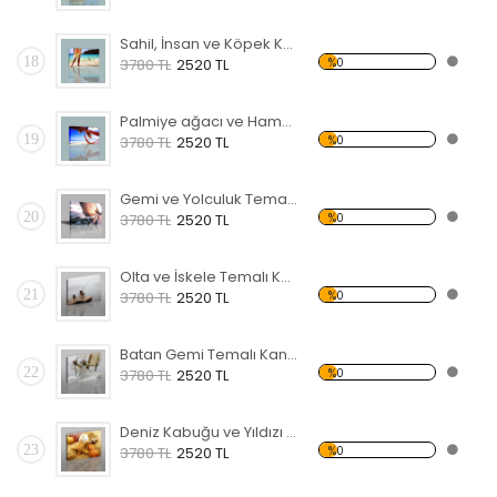
Sahil, İnsan ve Köpek Kanvas Tablo
18
%0
3780 TL
2520 TL
Palmiye ağacı ve Hamak Kanvas Tablo
19
%0
3780 TL
2520 TL
Gemi ve Yolculuk Temalı Kanvas Tablo
20
%0
3780 TL
2520 TL
Olta ve İskele Temalı Kanvas Tablo
21
%0
3780 TL
2520 TL
Batan Gemi Temalı Kanvas Tablo
22
%0
3780 TL
2520 TL
Deniz Kabuğu ve Yıldızı Kanvas Tablo
23
%0
3780 TL
2520 TL