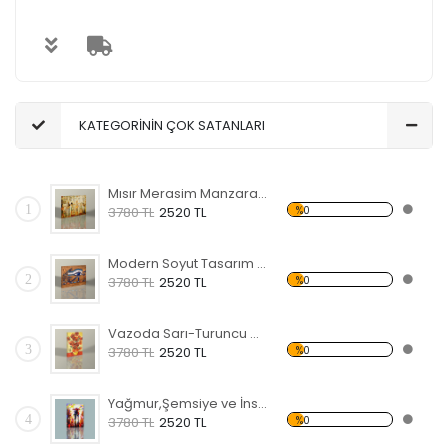
KATEGORİNİN ÇOK SATANLARI
Mısır Merasim Manzaralı Kanvas Tablo
1
%0
3780 TL
2520 TL
Modern Soyut Tasarım 37 Kanvas Tablo
2
%0
3780 TL
2520 TL
Vazoda Sarı-Turuncu Çiçekler Kanvas Tablo
3
%0
3780 TL
2520 TL
Yağmur,Şemsiye ve İnsanlar Kanvas Tablo
4
%0
3780 TL
2520 TL