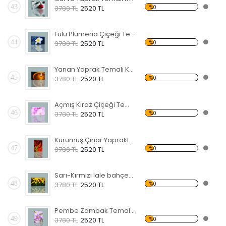
43
%0
3780 TL
2520 TL
Fulu Plumeria Çiçeği Temalı Kanvas Tablo
44
%0
3780 TL
2520 TL
Yanan Yaprak Temalı Kanvas Tablo
45
%0
3780 TL
2520 TL
Açmış Kiraz Çiçeği Temalı Kanvas Tablo
46
%0
3780 TL
2520 TL
Kurumuş Çınar Yaprakları Temalı Kanvas Tablo
47
%0
3780 TL
2520 TL
Sarı-Kırmızı lale bahçesi Kanvas Tablo
48
%0
3780 TL
2520 TL
Pembe Zambak Temalı Kanvas Tablo
49
%0
3780 TL
2520 TL