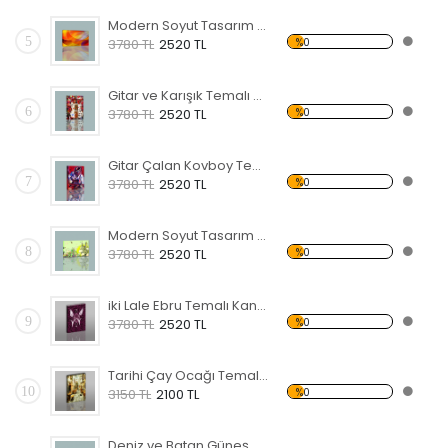
Modern Soyut Tasarım 36 Kanvas Tablo
5
%0
3780 TL
2520 TL
Gitar ve Karışık Temalı Kanvas Tablo
6
%0
3780 TL
2520 TL
Gitar Çalan Kovboy Temalı Kanvas Tablo
7
%0
3780 TL
2520 TL
Modern Soyut Tasarım 42 Kanvas Tablo
8
%0
3780 TL
2520 TL
iki Lale Ebru Temalı Kanvas Tablo
9
%0
3780 TL
2520 TL
Tarihi Çay Ocağı Temalı Kanvas Tablo
10
%0
3150 TL
2100 TL
Deniz ve Batan Güneş Kanvas Tablo