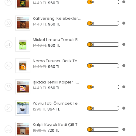
29
%0
1440 TL
960 TL
Kahverengi Kelebekler Temalı Beyaz Eşya Sticker
30
%0
1440 TL
960 TL
Misket Limonu Temalı Beyaz Eşya Sticker
31
%0
1440 TL
960 TL
Nemo Turuncu Balık Temalı Beyaz Eşya Sticker
32
%0
1440 TL
960 TL
Işıktaki Renkli Kalpler Temalı Beyaz Eşya Sticker
33
%0
1440 TL
960 TL
Yavru Tatlı Örümcek Temalı Beyaz Eşya Sticker
34
%0
1296 TL
864 TL
Kalpli Kuyruk Kedi Çift Temalı Beyaz Eşya Sticker
35
%0
1080 TL
720 TL