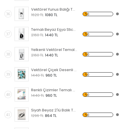
Vektörel Yunus Balığı Temalı Beyaz Eşya Sticker
36
%0
1620 TL
1080 TL
Temalı Beyaz Eşya Sticker
37
%0
2160 TL
1440 TL
Yelkenli Vektörel Temalı Beyaz Eşya Sticker
38
%0
2160 TL
1440 TL
Vektörel Çiçek Desenli Temalı Beyaz Eşya Sticker
39
%0
1440 TL
960 TL
Renkli Çizimler Temalı Beyaz Eşya Sticker
40
%0
1440 TL
960 TL
Siyah Beyaz 2'lü Balık Temalı Beyaz Eşya Sticker
41
%0
1296 TL
864 TL