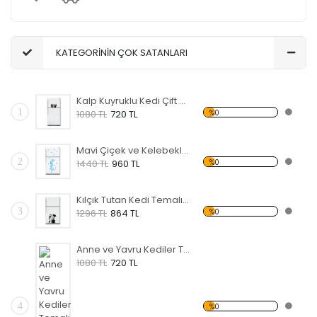
KATEGORİNİN ÇOK SATANLARI
Kalp Kuyruklu Kedi Çift Temalı Beyaz Eşya Sticker
1
%0
1080 TL
720 TL
Mavi Çiçek ve Kelebekler Temalı Beyaz Eşya Sticker
2
%0
1440 TL
960 TL
Kılçık Tutan Kedi Temalı Beyaz Eşya Sticker
3
%0
1296 TL
864 TL
Anne ve Yavru Kediler Temalı Beyaz Eşya Sticker
1080 TL
720 TL
4
%0