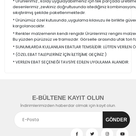
* Ürünlerimiz , kolay uygulayabilmeniz için tek parçada üretilm
desenlerimiz ,zevkiniz doğrultusunda istediğiniz kombinasyon
sıkıştırılmış şekilde paketlenmektedir.
* Ürünümüz özel kutusunda ,uygulama kılavuzu ile birlikte güvenl
kargolanacaktır.
* Renkler malzemenin kendi rengidir.Ürünlerimiz rengini malzem
Bu yüzden pürüzsüz ve tramsızdır. Görselle arasında ufak ton farkl
* SUNUMLARDA KULLANILAN EBATLAR TEMSİLİDİR. LÜTFEN VERİLEN ÖL
* (ÖZEL EBAT TALEPLERİNİZ İÇİN İLETİŞİME GEÇİNİZ.)
* VERİLEN EBAT SEÇENEĞİ TAVSİYE EDİLEN UYGULAMA ALANIDIR.
E-BÜLTENE KAYIT OLUN
İndirimlerimizden haberdar olmak için kayıt olun.