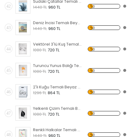
Sudaki Çatallar Temalı Beyaz Eşya Sticker
42
%0
1440 TL
960 TL
Deniz İncisi Temalı Beyaz Eşya Sticker
43
%0
1440 TL
960 TL
Vektörel 3'lü Kuş Temalı Beyaz Eşya Sticker
44
%0
1080 TL
720 TL
Turuncu Yunus Balığı Temalı Beyaz Eşya Sticker
45
%0
1080 TL
720 TL
2'li Kuğu Temalı Beyaz Eşya Sticker
46
%0
1296 TL
864 TL
Yelkenli Çizim Temalı Beyaz Eşya Sticker
47
%0
1080 TL
720 TL
Renkli Halkalar Temalı Beyaz Eşya Sticker
48
%0
1440 TL
960 TL