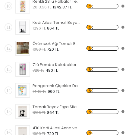
Renkli 23'lü Halkalar Temalı Beyaz Eşya Sticker
10
%0
2013.56 TL
1342.37 TL
Kedi Ailesi Temalı Beyaz Eşya Sticker
11
%0
1296 TL
864 TL
Örümcek Ağı Temalı Beyaz Eşya Sticker
12
%0
1080 TL
720 TL
7'lü Pembe Kelebekler Temalı Beyaz Eşya Sticker
13
%0
720 TL
480 TL
Rengarenk Çiçekler Dağılan Temalı Beyaz Eşya Sticker
14
%0
1440 TL
960 TL
Temalı Beyaz Eşya Sticker
15
%0
1296 TL
864 TL
4'lü Kedi Ailesi Anne ve Yavrular Temalı Beyaz Eşya Sticker
16
%0
1080 TL
720 TL