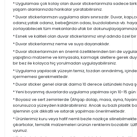
* Uygulaması çok kolay olan duvar stickerlarımızla sadece bir
yaşam alanlarınızda harikalar yaratabilirsiniz.
* Duvar stickerlarımızın uygulama alanı sınırsızdır. Duvar, kapı
odanız,yatak odanız, bebeğinizin odası, buzdolabınızı vb. hayal
zorlayabilecek tüm mekanlarda ufak bir dokunuşlayaşamınıza re
* Esnek ve kaliteli olan duvar stickerlarımız vinyl adında özel b
* Duvar stickerlarımız neme ve suya dayanaklıdır.
* Duvar stickerlarımızın en önemli özelliklerinden biri de uygula
yapıştırıcı malzeme ve kimyasala, karmaşık aletlere gerek d
bir bez ile kolayca hiç yorulmadan uygulayabilirsiniz.
* Uygulama yapılacak yüzeyin temiz, tozdan arındırılmış, içind
içermemesi gerekmektedir.
* Duvar sticker genel olarak daima 10 derece üstündeki hava ş
* Yeni boyanmış duvarlarda uygulama yapılması için 10-15 gün b
* Boyasız ve sert zeminlerde (Ahşap dolap, masa, ayna, fayans,
sorunsuzca yüzeyden kaldırabilirsiniz. Ancak su bazlı plastik 
işleminin çok dikkatli ve ısıtarak yapılması önerilmektedir.
* Ürünlerimiz kuru veya hafif nemli bezle nazikçe silinebilmekted
çıkartıcılar, temizlik malzemeleri ürünün renklerini bozabilir. Lüt
uyunuz.