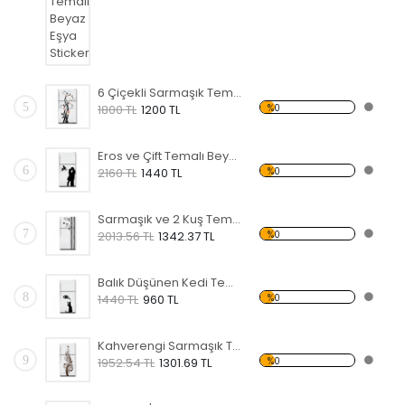
6 Çiçekli Sarmaşık Temalı Beyaz Eşya Sticker
5
%0
1800 TL
1200 TL
Eros ve Çift Temalı Beyaz Eşya Sticker
6
%0
2160 TL
1440 TL
Sarmaşık ve 2 Kuş Temalı Beyaz Eşya Sticker
7
%0
2013.56 TL
1342.37 TL
Balık Düşünen Kedi Temalı Beyaz Eşya Sticker
8
%0
1440 TL
960 TL
Kahverengi Sarmaşık Temalı Beyaz Eşya Sticker
9
%0
1952.54 TL
1301.69 TL