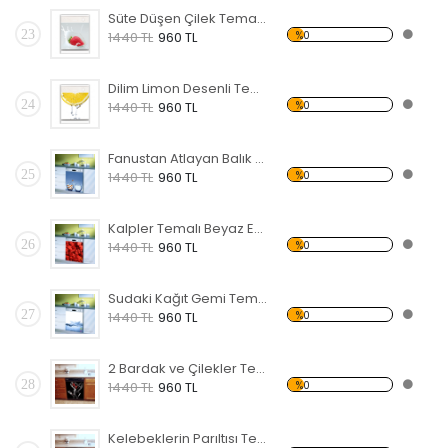
Süte Düşen Çilek Temalı Beyaz Eşya Sticker
23
%0
1440 TL
960 TL
Dilim Limon Desenli Temalı Beyaz Eşya Sticker
24
%0
1440 TL
960 TL
Fanustan Atlayan Balık Temalı Beyaz Eşya Sticker
25
%0
1440 TL
960 TL
Kalpler Temalı Beyaz Eşya Sticker
26
%0
1440 TL
960 TL
Sudaki Kağıt Gemi Temalı Beyaz Eşya Sticker
27
%0
1440 TL
960 TL
2 Bardak ve Çilekler Temalı Beyaz Eşya Sticker
28
%0
1440 TL
960 TL
Kelebeklerin Parıltısı Temalı Beyaz Eşya Sticker