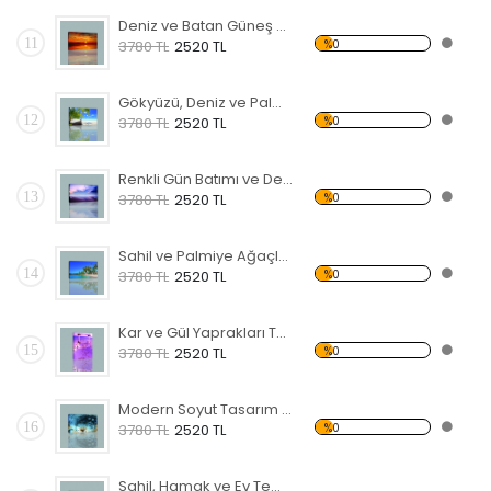
Deniz ve Batan Güneş Kanvas Tablo
11
%0
3780 TL
2520 TL
Gökyüzü, Deniz ve Palmiyeler Kanvas Tablo
12
%0
3780 TL
2520 TL
Renkli Gün Batımı ve Deniz Kanvas Tablo
13
%0
3780 TL
2520 TL
Sahil ve Palmiye Ağaçları Kanvas Tablo
14
%0
3780 TL
2520 TL
Kar ve Gül Yaprakları Temalı Kanvas Tablo
15
%0
3780 TL
2520 TL
Modern Soyut Tasarım 28 Kanvas Tablo
16
%0
3780 TL
2520 TL
Sahil, Hamak ve Ev Temalı Kanvas Tablo