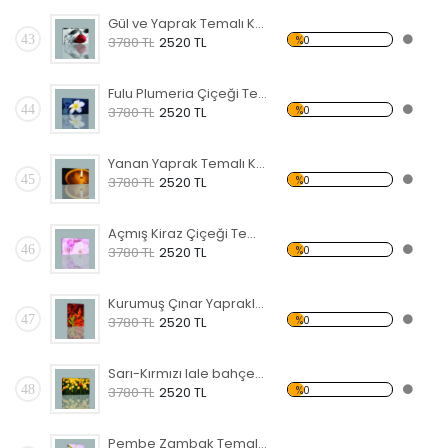
Gül ve Yaprak Temalı Kanvas Tablo
43
%0
3780 TL
2520 TL
Fulu Plumeria Çiçeği Temalı Kanvas Tablo
44
%0
3780 TL
2520 TL
Yanan Yaprak Temalı Kanvas Tablo
45
%0
3780 TL
2520 TL
Açmış Kiraz Çiçeği Temalı Kanvas Tablo
46
%0
3780 TL
2520 TL
Kurumuş Çınar Yaprakları Temalı Kanvas Tablo
47
%0
3780 TL
2520 TL
Sarı-Kırmızı lale bahçesi Kanvas Tablo
48
%0
3780 TL
2520 TL
Pembe Zambak Temalı Kanvas Tablo