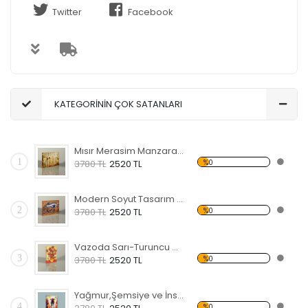
Twitter
Facebook
KATEGORİNİN ÇOK SATANLARI
Mısır Merasim Manzaralı Kanvas Tablo
1
%0
3780 TL
2520 TL
Modern Soyut Tasarım 37 Kanvas Tablo
2
%0
3780 TL
2520 TL
Vazoda Sarı-Turuncu Çiçekler Kanvas Tablo
3
%0
3780 TL
2520 TL
Yağmur,Şemsiye ve İnsanlar Kanvas Tablo
4
%0