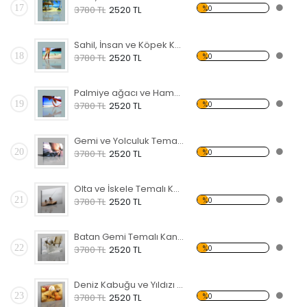
17
%0
3780 TL
2520 TL
Sahil, İnsan ve Köpek Kanvas Tablo
18
%0
3780 TL
2520 TL
Palmiye ağacı ve Hamak Kanvas Tablo
19
%0
3780 TL
2520 TL
Gemi ve Yolculuk Temalı Kanvas Tablo
20
%0
3780 TL
2520 TL
Olta ve İskele Temalı Kanvas Tablo
21
%0
3780 TL
2520 TL
Batan Gemi Temalı Kanvas Tablo
22
%0
3780 TL
2520 TL
Deniz Kabuğu ve Yıldızı Kanvas Tablo
23
%0
3780 TL
2520 TL