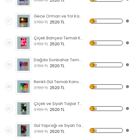
3780 TL
2520 TL
Gece Orman ve Yol Kanvas Tablo
37
%0
3780 TL
2520 TL
Çiçek Bahçesi Temalı Kanvas Tablo
38
%0
3780 TL
2520 TL
Dağda Sonbahar Temalı Kanvas Tablo
39
%0
3780 TL
2520 TL
Renkli Gül Temalı Kanvas Tablo
40
%0
3780 TL
2520 TL
Çiçek ve Siyah Taşlar Temalı Kanvas Tablo
41
%0
3780 TL
2520 TL
Gül Yaprağı ve Siyah Taş Kanvas Tablo
42
%0
3780 TL
2520 TL