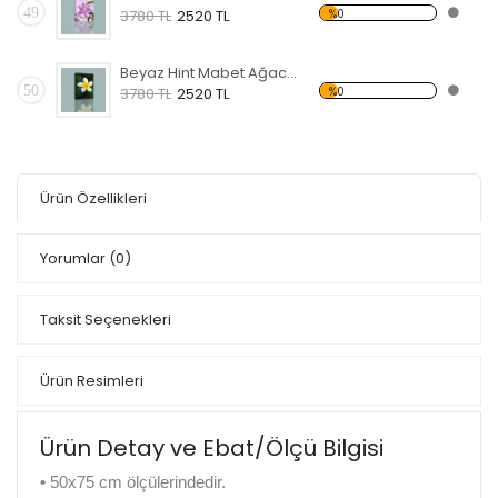
49
%0
3780 TL
2520 TL
Beyaz Hint Mabet Ağacı Kanvas Tablo
50
%0
3780 TL
2520 TL
Ürün Özellikleri
Yorumlar
(0)
Taksit Seçenekleri
Ürün Resimleri
Ürün Detay ve Ebat/Ölçü Bilgisi
•
50x75 cm ölçülerindedir.