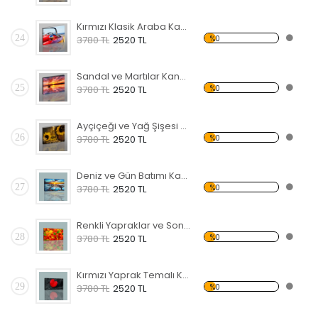
Kırmızı Klasik Araba Kanvas Tablo
24
%0
3780 TL
2520 TL
Sandal ve Martılar Kanvas Tablo
25
%0
3780 TL
2520 TL
Ayçiçeği ve Yağ Şişesi Temalı Kanvas Tablo
26
%0
3780 TL
2520 TL
Deniz ve Gün Batımı Kanvas Tablo
27
%0
3780 TL
2520 TL
Renkli Yapraklar ve Sonbahar Kanvas Tablo
28
%0
3780 TL
2520 TL
Kırmızı Yaprak Temalı Kanvas Tablo
29
%0
3780 TL
2520 TL