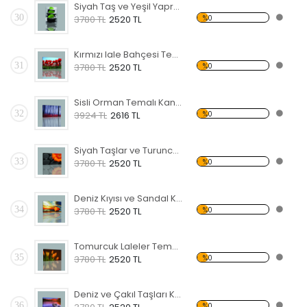
Siyah Taş ve Yeşil Yapraklar Kanvas Tablo
30
%0
3780 TL
2520 TL
Kırmızı lale Bahçesi Temalı Kanvas Tablo
31
%0
3780 TL
2520 TL
Sisli Orman Temalı Kanvas Tablo
32
%0
3924 TL
2616 TL
Siyah Taşlar ve Turuncu Çiçek Kanvas Tablo
33
%0
3780 TL
2520 TL
Deniz Kıyısı ve Sandal Kanvas Tablo
34
%0
3780 TL
2520 TL
Tomurcuk Laleler Temalı Kanvas Tablo
35
%0
3780 TL
2520 TL
Deniz ve Çakıl Taşları Kanvas Tablo
36
%0