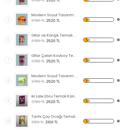
3780 TL
2520 TL
Modern Soyut Tasarım 36 Kanvas Tablo
5
%0
3780 TL
2520 TL
Gitar ve Karışık Temalı Kanvas Tablo
6
%0
3780 TL
2520 TL
Gitar Çalan Kovboy Temalı Kanvas Tablo
7
%0
3780 TL
2520 TL
Modern Soyut Tasarım 42 Kanvas Tablo
8
%0
3780 TL
2520 TL
iki Lale Ebru Temalı Kanvas Tablo
9
%0
3780 TL
2520 TL
Tarihi Çay Ocağı Temalı Kanvas Tablo
10
%0
3150 TL
2100 TL