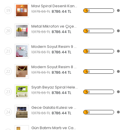
Mavi Spiral Desenli Kanvas Saat
19
%0
13179.66 TL
8786.44 TL
Metal Mikrofon ve Çiçek Temalı Kanvas Saat
20
%0
13179.66 TL
8786.44 TL
Modern Soyut Resim 9 Kanvas Saat
21
%0
13179.66 TL
8786.44 TL
Modern Soyut Resim 8 Kanvas Saat
22
%0
13179.66 TL
8786.44 TL
Siyah Beyaz Spiral Helezon Temalı Kanvas Saat
23
%0
13179.66 TL
8786.44 TL
Gece Galata Kulesi ve Şehir Temalı Kanvas Saat
24
%0
13179.66 TL
8786.44 TL
Gün Batımı Martı ve Cami Temalı Kanvas Saat