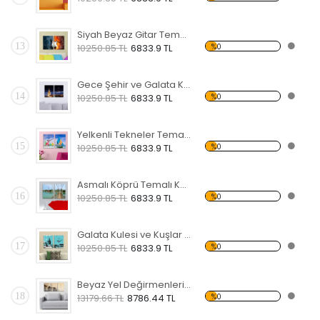
Siyah Beyaz Gitar Temalı Kanvas Saat
13
%0
10250.85 TL
6833.9 TL
Gece Şehir ve Galata Kulesi Temalı Kanvas Saat
14
%0
10250.85 TL
6833.9 TL
Yelkenli Tekneler Temalı Kanvas Saat
15
%0
10250.85 TL
6833.9 TL
Asmalı Köprü Temalı Kanvas Saat
16
%0
10250.85 TL
6833.9 TL
Galata Kulesi ve Kuşlar Temalı Kanvas Saat
17
%0
10250.85 TL
6833.9 TL
Beyaz Yel Değirmenleri Temalı Kanvas Saat
18
%0
13179.66 TL
8786.44 TL