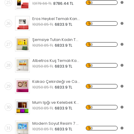
25
%0
13179.66 TL
8786.44 TL
Eros Heykel Temalı Kanvas Saat
26
%0
10250.85 TL
6833.9 TL
Şemsiye Tutan Kadın Temalı Kanvas Saat
27
%0
10250.85 TL
6833.9 TL
Albetros Kuş Temalı Kanvas Saat
28
%0
10250.85 TL
6833.9 TL
Kakao Çekirdeği ve Cam Bardak Temalı Kanvas Saat
29
%0
10250.85 TL
6833.9 TL
Mum Işığı ve Kelebek Kanvas Saat
30
%0
10250.85 TL
6833.9 TL
Modern Soyut Resim 7 Kanvas Saat
31
%0
10250.85 TL
6833.9 TL