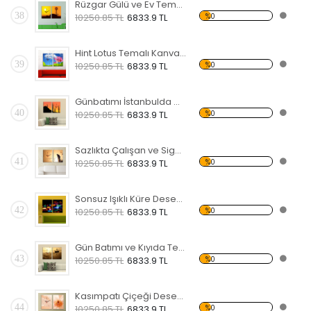
Rüzgar Gülü ve Ev Temalı Kanvas Saat
38
%0
10250.85 TL
6833.9 TL
Hint Lotus Temalı Kanvas Saat
39
%0
10250.85 TL
6833.9 TL
Günbatımı İstanbulda Cami Desenli Kanvas Saat
40
%0
10250.85 TL
6833.9 TL
Sazlıkta Çalışan ve Sigara İçen Aam Temalı Kanvas Saat
41
%0
10250.85 TL
6833.9 TL
Sonsuz Işıklı Küre Desenli Kanvas Saat
42
%0
10250.85 TL
6833.9 TL
Gün Batımı ve Kıyıda Tekne Desenli Kanvas Saat
43
%0
10250.85 TL
6833.9 TL
Kasımpatı Çiçeği Desenli Kanvas Saat
44
%0
10250.85 TL
6833.9 TL