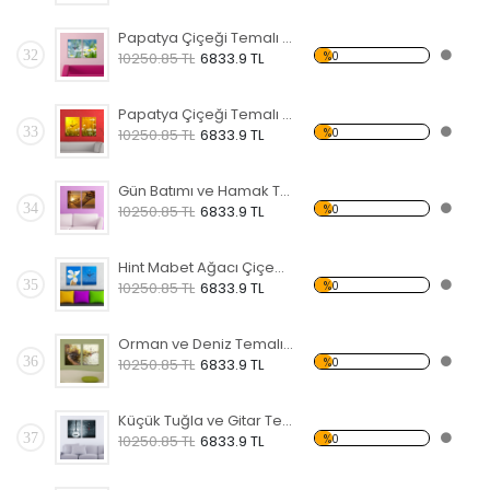
Papatya Çiçeği Temalı Kanvas Saat
32
%0
10250.85 TL
6833.9 TL
Papatya Çiçeği Temalı Kanvas Saat
33
%0
10250.85 TL
6833.9 TL
Gün Batımı ve Hamak Temalı Kanvas Saat
34
%0
10250.85 TL
6833.9 TL
Hint Mabet Ağacı Çiçeği Temalı Kanvas Saat
35
%0
10250.85 TL
6833.9 TL
Orman ve Deniz Temalı Kanvas Saat
36
%0
10250.85 TL
6833.9 TL
Küçük Tuğla ve Gitar Temalı Kanvas Saat
37
%0
10250.85 TL
6833.9 TL