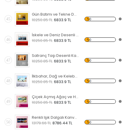
Gün Batımı ve Tekne Desenli Kanvas Saat
45
%0
10250.85 TL
6833.9 TL
İskele ve Deniz Desenli Kanvas Saat
46
%0
10250.85 TL
6833.9 TL
Satranç Taşı Desenli Kanvas Saat
47
%0
10250.85 TL
6833.9 TL
İlkbahar, Dağ ve Kelebek Desenli Kanvas Saat
48
%0
10250.85 TL
6833.9 TL
Çiçek Açmış Ağaç ve Hamak Kanvas Saat
49
%0
10250.85 TL
6833.9 TL
Renkli Işık Dalgalı Kanvas Saat
50
%0
13179.66 TL
8786.44 TL