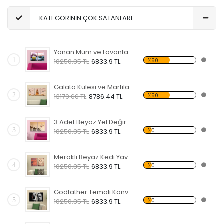
KATEGORİNİN ÇOK SATANLARI
Yanan Mum ve Lavanta Çiçeği Temalı Kanvas Saat
1
%50
10250.85 TL
6833.9 TL
Galata Kulesi ve Martılar Desenli Kanvas Saat
2
%50
13179.66 TL
8786.44 TL
3 Adet Beyaz Yel Değirmeni Temalı Kanvas Saat
3
%0
10250.85 TL
6833.9 TL
Meraklı Beyaz Kedi Yavrusu Kanvas Saat
4
%0
10250.85 TL
6833.9 TL
Godfather Temalı Kanvas Saat
5
%0
10250.85 TL
6833.9 TL