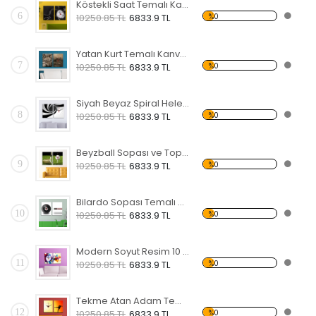
Köstekli Saat Temalı Kanvas Saat
6
%0
10250.85 TL
6833.9 TL
Yatan Kurt Temalı Kanvas Saat
7
%0
10250.85 TL
6833.9 TL
Siyah Beyaz Spiral Helezon 2 Temalı Kanvas Saat
8
%0
10250.85 TL
6833.9 TL
Beyzball Sopası ve Topu Temalı Kanvas Saat
9
%0
10250.85 TL
6833.9 TL
Bilardo Sopası Temalı Kanvas Saat
10
%0
10250.85 TL
6833.9 TL
Modern Soyut Resim 10 Kanvas Saat
11
%0
10250.85 TL
6833.9 TL
Tekme Atan Adam Temalı Kanvas Saat
12
%0
10250.85 TL
6833.9 TL