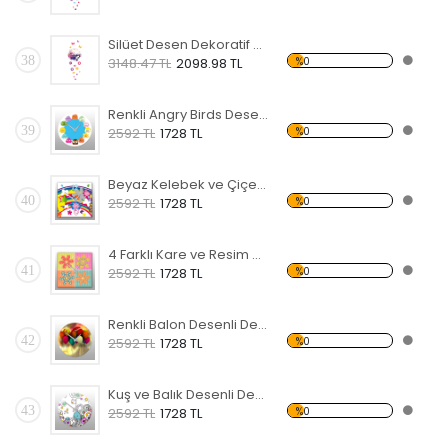
Silüet Desen Dekoratif Saat
38
%0
3148.47 TL
2098.98 TL
Renkli Angry Birds Desenli Dekoratif Duvar Saati
39
%0
2592 TL
1728 TL
Beyaz Kelebek ve Çiçek Desenli Dekoratif Duvar Saati
40
%0
2592 TL
1728 TL
4 Farklı Kare ve Resim Desenli Dekoratif Duvar Saati
41
%0
2592 TL
1728 TL
Renkli Balon Desenli Dekoratif Duvar Saati
42
%0
2592 TL
1728 TL
Kuş ve Balık Desenli Dekoratif Duvar Saati
43
%0
2592 TL
1728 TL