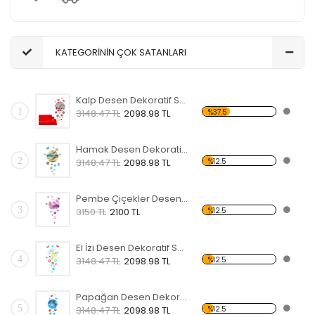
KATEGORİNİN ÇOK SATANLARI
Kalp Desen Dekoratif Saat
1
%37.5
3148.47 TL
2098.98 TL
Hamak Desen Dekoratif Saat
2
%12.5
3148.47 TL
2098.98 TL
Pembe Çiçekler Desen Dekoratif Saat
3
%12.5
3150 TL
2100 TL
El İzi Desen Dekoratif Saat
4
%12.5
3148.47 TL
2098.98 TL
Papağan Desen Dekoratif Saat
5
%12.5
3148.47 TL
2098.98 TL