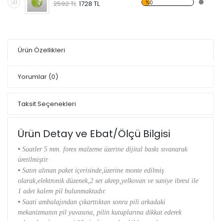
50
%0
2592 TL
1728 TL
Ürün Özellikleri
Yorumlar
(0)
Taksit Seçenekleri
Ürün Detay ve Ebat/Ölçü Bilgisi
•
Saatler 5 mm. forex malzeme üzerine dijital baskı sıvanarak
üretilmiştir.
•
Satın alınan paket içerisinde,üzerine monte edilmiş
olarak,elektronik düzenek,2 set akrep,yelkovan ve saniye ibresi ile
1 adet kalem pil bulunmaktadır.
•
Saati ambalajından çıkarttıktan sonra pili arkadaki
mekanizmanın pil yuvasına, pilin kutuplarına dikkat ederek