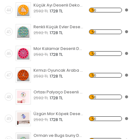
Küçük Ayı Desenli Dekoratif Duvar Saati
44
%0
2592 TL
1728 TL
Renkli Küçük Evler Desenli Dekoratif Duvar Saati
45
%0
2592 TL
1728 TL
Mor Kalamar Desenli Dekoratif Duvar Saati
46
%0
2592 TL
1728 TL
Kırmızı Oyuncak Araba Desenli Dekoratif Duvar Saati
47
%0
2592 TL
1728 TL
Ortası Palyaço Desenli Dekoratif Duvar Saati
48
%0
2592 TL
1728 TL
Üzgün Mor Köpek Desenli Dekoratif Duvar Saati
49
%0
2592 TL
1728 TL
Orman ve Bugs buny Desenli Dekoratif Duvar Saati