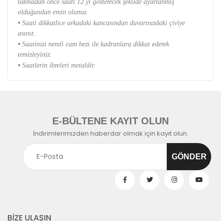
takmadan önce saati 12 yi gösterecek şekilde ayarlanmış
olduğundan emin olunuz.
•
Saati dikkatlice arkadaki kancasından duvarınızdaki çiviye
asınız.
•
Saatinizi nemli cam bezi ile kadranlara dikkat ederek
temizleyiniz.
•
Saatlerin ibreleri metaldir.
E-BÜLTENE KAYIT OLUN
İndirimlerimizden haberdar olmak için kayıt olun.
BİZE ULAŞIN