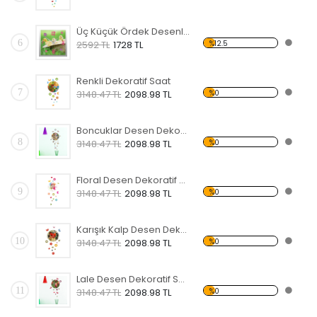
Üç Küçük Ördek Desenli Dekoratif Duvar Saati
6
%12.5
2592 TL
1728 TL
Renkli Dekoratif Saat
7
%0
3148.47 TL
2098.98 TL
Boncuklar Desen Dekoratif Saat
8
%0
3148.47 TL
2098.98 TL
Floral Desen Dekoratif Saat
9
%0
3148.47 TL
2098.98 TL
Karışık Kalp Desen Dekoratif Saat
10
%0
3148.47 TL
2098.98 TL
Lale Desen Dekoratif Saat
11
%0
3148.47 TL
2098.98 TL