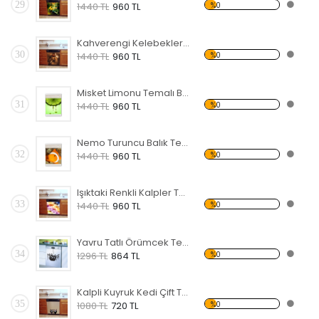
29
%0
1440 TL
960 TL
Kahverengi Kelebekler Temalı Beyaz Eşya Sticker
30
%0
1440 TL
960 TL
Misket Limonu Temalı Beyaz Eşya Sticker
31
%0
1440 TL
960 TL
Nemo Turuncu Balık Temalı Beyaz Eşya Sticker
32
%0
1440 TL
960 TL
Işıktaki Renkli Kalpler Temalı Beyaz Eşya Sticker
33
%0
1440 TL
960 TL
Yavru Tatlı Örümcek Temalı Beyaz Eşya Sticker
34
%0
1296 TL
864 TL
Kalpli Kuyruk Kedi Çift Temalı Beyaz Eşya Sticker
35
%0
1080 TL
720 TL