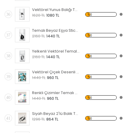
Vektörel Yunus Balığı Temalı Beyaz Eşya Sticker
36
%0
1620 TL
1080 TL
Temalı Beyaz Eşya Sticker
37
%0
2160 TL
1440 TL
Yelkenli Vektörel Temalı Beyaz Eşya Sticker
38
%0
2160 TL
1440 TL
Vektörel Çiçek Desenli Temalı Beyaz Eşya Sticker
39
%0
1440 TL
960 TL
Renkli Çizimler Temalı Beyaz Eşya Sticker
40
%0
1440 TL
960 TL
Siyah Beyaz 2'lü Balık Temalı Beyaz Eşya Sticker
41
%0
1296 TL
864 TL