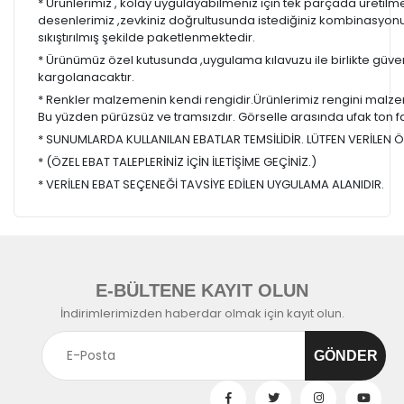
* Ürünlerimiz , kolay uygulayabilmeniz için tek parçada üretilm
desenlerimiz ,zevkiniz doğrultusunda istediğiniz kombinasyon
sıkıştırılmış şekilde paketlenmektedir.
* Ürünümüz özel kutusunda ,uygulama kılavuzu ile birlikte güvenl
kargolanacaktır.
* Renkler malzemenin kendi rengidir.Ürünlerimiz rengini malzem
Bu yüzden pürüzsüz ve tramsızdır. Görselle arasında ufak ton farkl
* SUNUMLARDA KULLANILAN EBATLAR TEMSİLİDİR. LÜTFEN VERİLEN ÖL
* (ÖZEL EBAT TALEPLERİNİZ İÇİN İLETİŞİME GEÇİNİZ.)
* VERİLEN EBAT SEÇENEĞİ TAVSİYE EDİLEN UYGULAMA ALANIDIR.
E-BÜLTENE KAYIT OLUN
İndirimlerimizden haberdar olmak için kayıt olun.