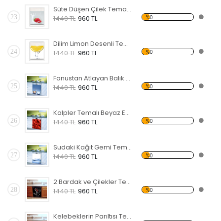
Süte Düşen Çilek Temalı Beyaz Eşya Sticker
23
%0
1440 TL
960 TL
Dilim Limon Desenli Temalı Beyaz Eşya Sticker
24
%0
1440 TL
960 TL
Fanustan Atlayan Balık Temalı Beyaz Eşya Sticker
25
%0
1440 TL
960 TL
Kalpler Temalı Beyaz Eşya Sticker
26
%0
1440 TL
960 TL
Sudaki Kağıt Gemi Temalı Beyaz Eşya Sticker
27
%0
1440 TL
960 TL
2 Bardak ve Çilekler Temalı Beyaz Eşya Sticker
28
%0
1440 TL
960 TL
Kelebeklerin Parıltısı Temalı Beyaz Eşya Sticker