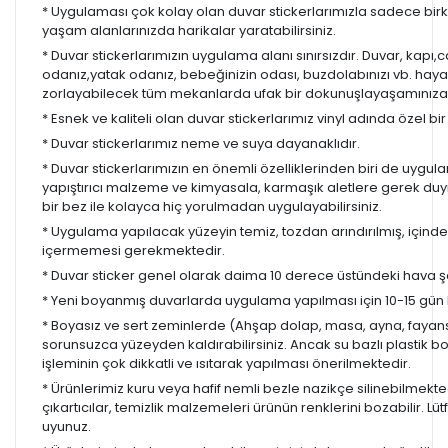
* Uygulaması çok kolay olan duvar stickerlarımızla sadece bir
yaşam alanlarınızda harikalar yaratabilirsiniz.
* Duvar stickerlarımızın uygulama alanı sınırsızdır. Duvar, kapı
odanız,yatak odanız, bebeğinizin odası, buzdolabınızı vb. hayal
zorlayabilecek tüm mekanlarda ufak bir dokunuşlayaşamınıza re
* Esnek ve kaliteli olan duvar stickerlarımız vinyl adında özel b
* Duvar stickerlarımız neme ve suya dayanaklıdır.
* Duvar stickerlarımızın en önemli özelliklerinden biri de uygula
yapıştırıcı malzeme ve kimyasala, karmaşık aletlere gerek d
bir bez ile kolayca hiç yorulmadan uygulayabilirsiniz.
* Uygulama yapılacak yüzeyin temiz, tozdan arındırılmış, içind
içermemesi gerekmektedir.
* Duvar sticker genel olarak daima 10 derece üstündeki hava ş
* Yeni boyanmış duvarlarda uygulama yapılması için 10-15 gün b
* Boyasız ve sert zeminlerde (Ahşap dolap, masa, ayna, fayans,
sorunsuzca yüzeyden kaldırabilirsiniz. Ancak su bazlı plastik 
işleminin çok dikkatli ve ısıtarak yapılması önerilmektedir.
* Ürünlerimiz kuru veya hafif nemli bezle nazikçe silinebilmekted
çıkartıcılar, temizlik malzemeleri ürünün renklerini bozabilir. Lüt
uyunuz.