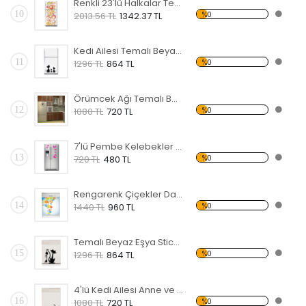
Renkli 23'lü Halkalar Temalı Beyaz Eşya Sticker
10
%0
2013.56 TL
1342.37 TL
Kedi Ailesi Temalı Beyaz Eşya Sticker
11
%0
1296 TL
864 TL
Örümcek Ağı Temalı Beyaz Eşya Sticker
12
%0
1080 TL
720 TL
7'lü Pembe Kelebekler Temalı Beyaz Eşya Sticker
13
%0
720 TL
480 TL
Rengarenk Çiçekler Dağılan Temalı Beyaz Eşya Sticker
14
%0
1440 TL
960 TL
Temalı Beyaz Eşya Sticker
15
%0
1296 TL
864 TL
4'lü Kedi Ailesi Anne ve Yavrular Temalı Beyaz Eşya Sticker
16
%0
1080 TL
720 TL