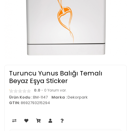
Turuncu Yunus Balığı Temalı
Beyaz Eşya Sticker
0.0
- 0 Yorum var.
Ürün Kodu :
BM-1147
Marka :
Dekorpark
GTIN:
8692793215294