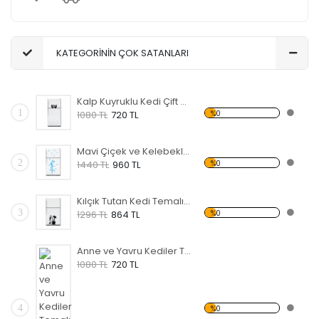
KATEGORİNİN ÇOK SATANLARI
Kalp Kuyruklu Kedi Çift Temalı Beyaz Eşya Sticker
1
%0
1080 TL
720 TL
Mavi Çiçek ve Kelebekler Temalı Beyaz Eşya Sticker
2
%0
1440 TL
960 TL
Kılçık Tutan Kedi Temalı Beyaz Eşya Sticker
3
%0
1296 TL
864 TL
Anne ve Yavru Kediler Temalı Beyaz Eşya Sticker
1080 TL
720 TL
4
%0