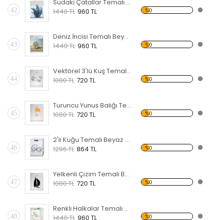
Sudaki Çatallar Temalı Beyaz Eşya Sticker
42
%0
1440 TL
960 TL
Deniz İncisi Temalı Beyaz Eşya Sticker
43
%0
1440 TL
960 TL
Vektörel 3'lü Kuş Temalı Beyaz Eşya Sticker
44
%0
1080 TL
720 TL
Turuncu Yunus Balığı Temalı Beyaz Eşya Sticker
45
%0
1080 TL
720 TL
2'li Kuğu Temalı Beyaz Eşya Sticker
46
%0
1296 TL
864 TL
Yelkenli Çizim Temalı Beyaz Eşya Sticker
47
%0
1080 TL
720 TL
Renkli Halkalar Temalı Beyaz Eşya Sticker
48
%0
1440 TL
960 TL