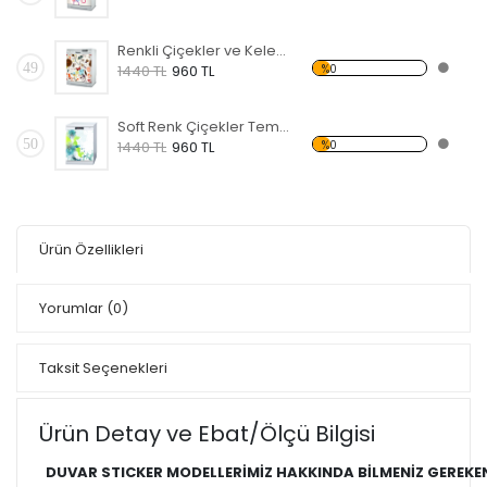
Renkli Çiçekler ve Kelebekler Temalı Beyaz Eşya Sticker
49
%0
1440 TL
960 TL
Soft Renk Çiçekler Temalı Beyaz Eşya Sticker
50
%0
1440 TL
960 TL
Ürün Özellikleri
Yorumlar
(0)
Taksit Seçenekleri
Ürün Detay ve Ebat/Ölçü Bilgisi
DUVAR STICKER MODELLERİMİZ HAKKINDA BİLMENİZ GEREKE