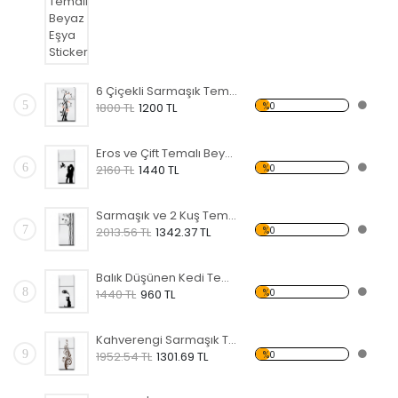
6 Çiçekli Sarmaşık Temalı Beyaz Eşya Sticker
5
%0
1800 TL
1200 TL
Eros ve Çift Temalı Beyaz Eşya Sticker
6
%0
2160 TL
1440 TL
Sarmaşık ve 2 Kuş Temalı Beyaz Eşya Sticker
7
%0
2013.56 TL
1342.37 TL
Balık Düşünen Kedi Temalı Beyaz Eşya Sticker
8
%0
1440 TL
960 TL
Kahverengi Sarmaşık Temalı Beyaz Eşya Sticker
9
%0
1952.54 TL
1301.69 TL