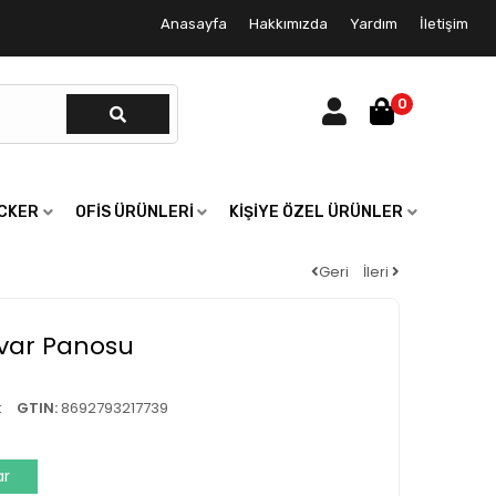
Anasayfa
Hakkımızda
Yardım
İletişim
0
ICKER
OFIS ÜRÜNLERI
KIŞIYE ÖZEL ÜRÜNLER
Geri
İleri
var Panosu
k
GTIN:
8692793217739
ar