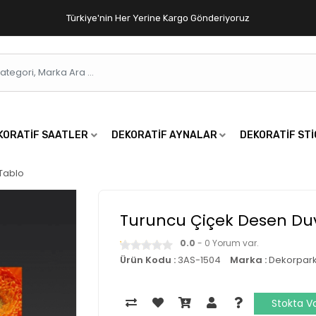
Türkiye'nin Her Yerine Kargo Gönderiyoruz
KORATIF SAATLER
DEKORATIF AYNALAR
DEKORATIF ST
Tablo
Turuncu Çiçek Desen Du
0.0
- 0 Yorum var.
Ürün Kodu :
3AS-1504
Marka :
Dekorpar
Stokta V