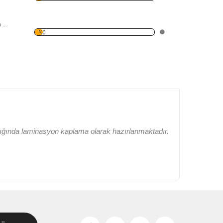
Antik Roma Desen Duvar Panosu
%0
lığında laminasyon kaplama olarak hazırlanmaktadır.