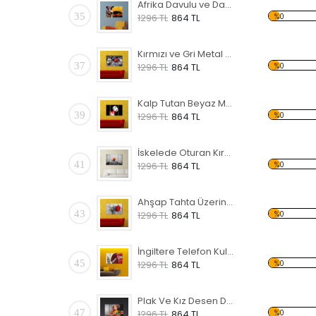
Afrika Davulu ve Dans Eden Siyahi Forex Tablo
35
%0
1296 TL
864 TL
Kırmızı ve Gri Metal Küreler Forex Tablo
37
%0
1296 TL
864 TL
Kalp Tutan Beyaz Maske Forex Tablo
39
%0
1296 TL
864 TL
İskelede Oturan Kırmızı Şemsiyeli Kadın Forex Tablo
41
%0
1296 TL
864 TL
Ahşap Tahta Üzerinde Kırmızı Gül Forex Tablo
43
%0
1296 TL
864 TL
İngiltere Telefon Kulübesi Forex Tablo
45
%0
1296 TL
864 TL
Plak Ve Kız Desen Duvar Panosu
47
%0
1296 TL
864 TL