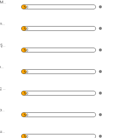
Altın Renkli 2 Adet Maske Forex Tablo
%0
Siyahi El ve 5 İskambil Forex Tablo
%0
Saçlarında Beyaz Şiş Olan Siyahi Kadın Forex Tablo
%0
7 Adet Kırmızı Zambak Forex Tablo
%0
Basamaklı Satranç Takımı Forex Tablo
%0
Kırmızı Burkalı Afgan Kadın Forex Tablo
%0
Manzara Desen Duvar Panosu
%0