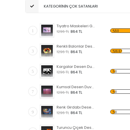
KATEGORİNİN ÇOK SATANLARI
Tiyatro Maskeleri Gün Desen Duvar Panosu
1
%50
1296 TL
864 TL
Renkli Balonlar Desen Duvar Panosu
3
%16.67
1296 TL
864 TL
Kargalar Desen Duvar Panosu
5
%0
1296 TL
864 TL
Kumsal Desen Duvar Panosu
7
%0
1296 TL
864 TL
Renk Girdabı Desen Duvar Panosu
9
%0
1296 TL
864 TL
Turuncu Çiçek Desen Duvar Panosu