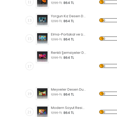
11
%0
1296 TL
864 TL
Yorgun Kız Desen Duvar Panosu
13
%0
1296 TL
864 TL
Elma-Portakal ve Limon Forex Tablo
15
%0
1296 TL
864 TL
Renkli Şemsiyeler Desen Duvar Panosu
1296 TL
864 TL
17
%0
Meyveler Desen Duvar Panosu
19
%0
1296 TL
864 TL
Modern Soyut Resim 31 Forex Tablo
21
%0
1296 TL
864 TL