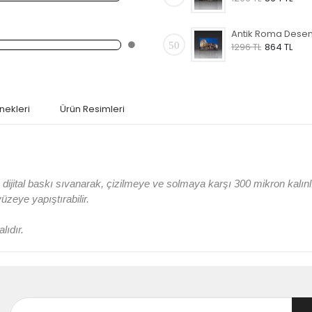
50
1296 TL
864 TL
nekleri
Ürün Resimleri
jital baskı sıvanarak, çizilmeye ve solmaya karşı 300 mikron kalın
 yüzeye yapıştırabilir.
lıdır.