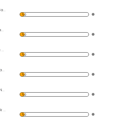
Ayçiçeği Başı ve Cam Şişe Forex Tablo
%0
Dekoratif Duvar Panosu
%0
Çiçek Açmış Ağaç ve Kuş Forex Tablo
%0
Sazlık Gölet ve Uçan Kuşlar Forex Tablo
%0
Kırmızı Keman ve Notalar Forex Tablo
%0
Çiçek ve Tomurcuk Açmış Manolya Forex Tablo
%0