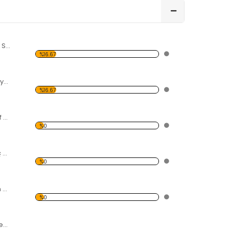
Venedik Kanalı ve Sandal Forex Tablo
%16.67
Elle Çizilmiş Papatyalar Forex Tablo
%16.67
Gün Batımı Ve Sörf Desen Duvar Panosu
%0
Çiçek Açmış Ağaç ve Hamak Forex Tablo
%0
İnsan ve Papağan Adada Forex Tablo
%0
Dönme Dolap 2 Desen Duvar Panosu