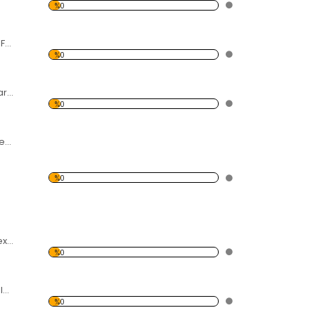
%0
Su Damlası Dalga Forex Tablo
%0
Taşlar Desen Duvar Panosu
%0
Kırmızı Araba Desen Duvar Panosu
%0
3 Afrika Yerlisi Forex Tablo
%0
Gökyüzü Ve Balonlar Desen Duvar Panosu
%0