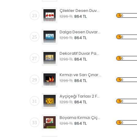
Çilekler Desen Duvar Panosu
23
%0
1296 TL
864 TL
Dalga Desen Duvar Panosu
25
%0
1296 TL
864 TL
Dekoratif Duvar Panosu
27
%0
1296 TL
864 TL
Kırmızı ve Sarı Çınar Yaprağı Forex Tablo
29
%0
1296 TL
864 TL
Ayçiçeği Tarlası 2 Forex Tablo
31
%0
1296 TL
864 TL
Boyama Kırmızı Çiçek Forex Tablo
33
%0
1296 TL
864 TL