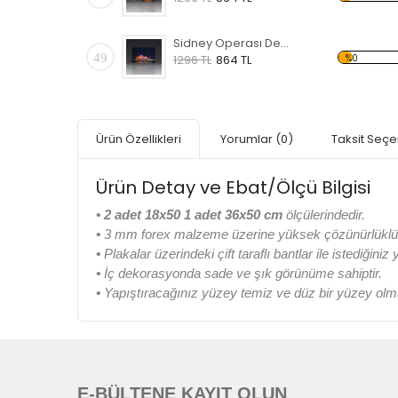
Sidney Operası Desen Duvar Panosu
49
%0
1296 TL
864 TL
Ürün Özellikleri
Yorumlar
(0)
Taksit Seçe
Ürün Detay ve Ebat/Ölçü Bilgisi
• 2 adet 18x50 1 adet 36x50 cm
ölçülerindedir.
•
3 mm forex malzeme üzerine yüksek çözünürlüklü di
•
Plakalar üzerindeki çift taraflı bantlar ile istediğiniz
•
İç dekorasyonda sade ve şık görünüme sahiptir.
•
Yapıştıracağınız yüzey temiz ve düz bir yüzey olma
E-BÜLTENE KAYIT OLUN