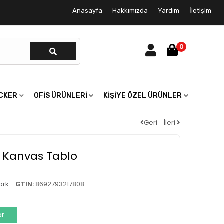
Anasayfa
Hakkımızda
Yardım
İletişim
0
ICKER
OFIS ÜRÜNLERI
KIŞIYE ÖZEL ÜRÜNLER
Geri
İleri
 Kanvas Tablo
ark
GTIN:
8692793217808
ar