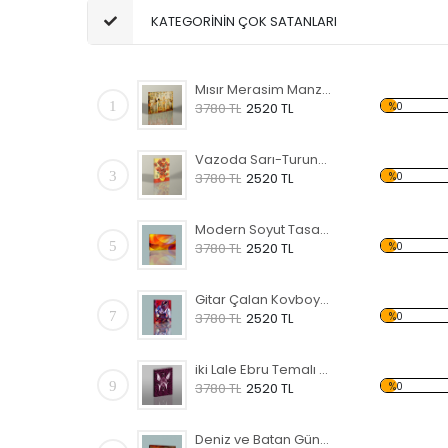
KATEGORİNİN ÇOK SATANLARI
Mısır Merasim Manzaralı Kanvas Tablo
1
%0
3780 TL
2520 TL
Vazoda Sarı-Turuncu Çiçekler Kanvas Tablo
3
%0
3780 TL
2520 TL
Modern Soyut Tasarım 36 Kanvas Tablo
5
%0
3780 TL
2520 TL
Gitar Çalan Kovboy Temalı Kanvas Tablo
7
%0
3780 TL
2520 TL
iki Lale Ebru Temalı Kanvas Tablo
9
%0
3780 TL
2520 TL
Deniz ve Batan Güneş Kanvas Tablo