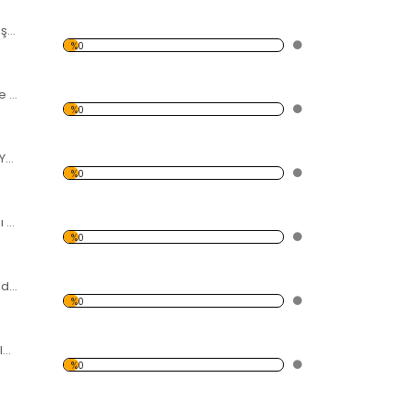
Ayçiçeği ve Yağ Şişesi Temalı Kanvas Tablo
%0
Renkli Yapraklar ve Sonbahar Kanvas Tablo
%0
Siyah Taş ve Yeşil Yapraklar Kanvas Tablo
%0
Sisli Orman Temalı Kanvas Tablo
%0
Deniz Kıyısı ve Sandal Kanvas Tablo
%0
Deniz ve Çakıl Taşları Kanvas Tablo
%0