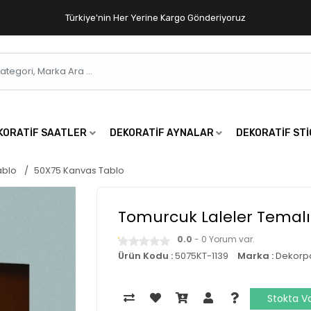
Türkiye'nin Her Yerine Kargo Gönderiyoruz
KORATIF SAATLER
DEKORATIF AYNALAR
DEKORATIF ST
ablo
50X75 Kanvas Tablo
Tomurcuk Laleler Temalı
0.0
- 0 Yorum var.
Ürün Kodu :
5075KT-1139
Marka :
Dekorp
Stokta V