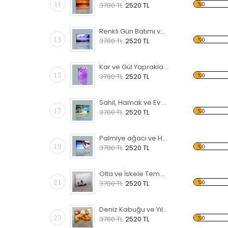
11
%0
3780 TL
2520 TL
Renkli Gün Batımı ve Deniz Kanvas Tablo
13
%0
3780 TL
2520 TL
Kar ve Gül Yaprakları Temalı Kanvas Tablo
15
%0
3780 TL
2520 TL
Sahil, Hamak ve Ev Temalı Kanvas Tablo
17
%0
3780 TL
2520 TL
Palmiye ağacı ve Hamak Kanvas Tablo
19
%0
3780 TL
2520 TL
Olta ve İskele Temalı Kanvas Tablo
21
%0
3780 TL
2520 TL
Deniz Kabuğu ve Yıldızı Kanvas Tablo
23
%0
3780 TL
2520 TL