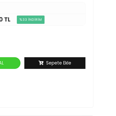
0 TL
%33 İNDİRİM
AL
Sepete Ekle