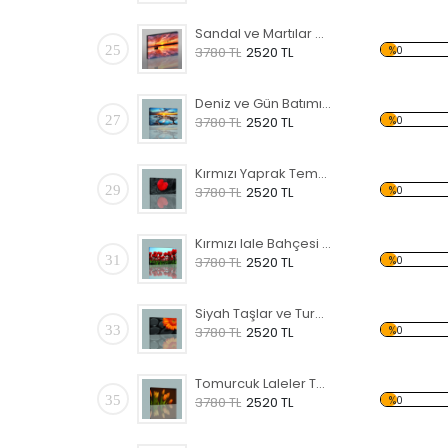
Sandal ve Martılar Kanvas Tablo
25
%0
3780 TL
2520 TL
Deniz ve Gün Batımı Kanvas Tablo
27
%0
3780 TL
2520 TL
Kırmızı Yaprak Temalı Kanvas Tablo
29
%0
3780 TL
2520 TL
Kırmızı lale Bahçesi Temalı Kanvas Tablo
31
%0
3780 TL
2520 TL
Siyah Taşlar ve Turuncu Çiçek Kanvas Tablo
33
%0
3780 TL
2520 TL
Tomurcuk Laleler Temalı Kanvas Tablo
35
%0
3780 TL
2520 TL