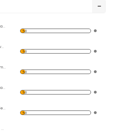
Modern Soyut Tasarım 37 Kanvas Tablo
%0
Yağmur,Şemsiye ve İnsanlar Kanvas Tablo
%0
Gitar ve Karışık Temalı Kanvas Tablo
%0
Modern Soyut Tasarım 42 Kanvas Tablo
%0
Tarihi Çay Ocağı Temalı Kanvas Tablo
%0
Gökyüzü, Deniz ve Palmiyeler Kanvas Tablo