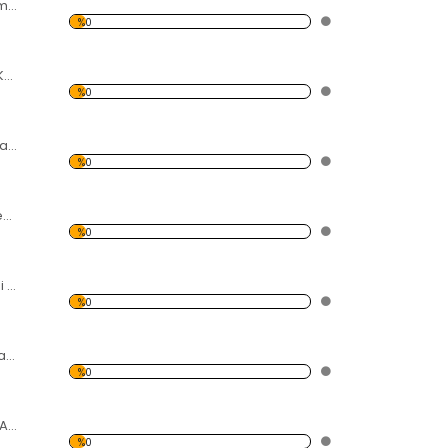
Çiçek Bahçesi Temalı Kanvas Tablo
%0
Renkli Gül Temalı Kanvas Tablo
%0
Gül Yaprağı ve Siyah Taş Kanvas Tablo
%0
Fulu Plumeria Çiçeği Temalı Kanvas Tablo
%0
Açmış Kiraz Çiçeği Temalı Kanvas Tablo
%0
Sarı-Kırmızı lale bahçesi Kanvas Tablo
%0
Beyaz Hint Mabet Ağacı Kanvas Tablo
%0