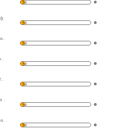
%0
Sahil ve Palmiye Ağaçları Kanvas Tablo
%0
Modern Soyut Tasarım 28 Kanvas Tablo
%0
Sahil, İnsan ve Köpek Kanvas Tablo
%0
Gemi ve Yolculuk Temalı Kanvas Tablo
%0
Batan Gemi Temalı Kanvas Tablo
%0
Kırmızı Klasik Araba Kanvas Tablo
%0