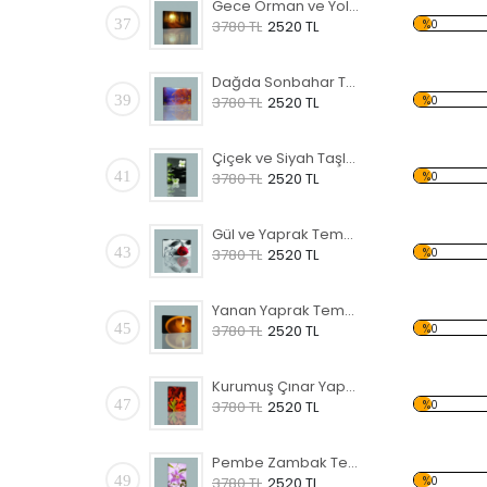
Gece Orman ve Yol Kanvas Tablo
37
%0
3780 TL
2520 TL
Dağda Sonbahar Temalı Kanvas Tablo
39
%0
3780 TL
2520 TL
Çiçek ve Siyah Taşlar Temalı Kanvas Tablo
41
%0
3780 TL
2520 TL
Gül ve Yaprak Temalı Kanvas Tablo
43
%0
3780 TL
2520 TL
Yanan Yaprak Temalı Kanvas Tablo
45
%0
3780 TL
2520 TL
Kurumuş Çınar Yaprakları Temalı Kanvas Tablo
47
%0
3780 TL
2520 TL
Pembe Zambak Temalı Kanvas Tablo
49
%0
3780 TL
2520 TL