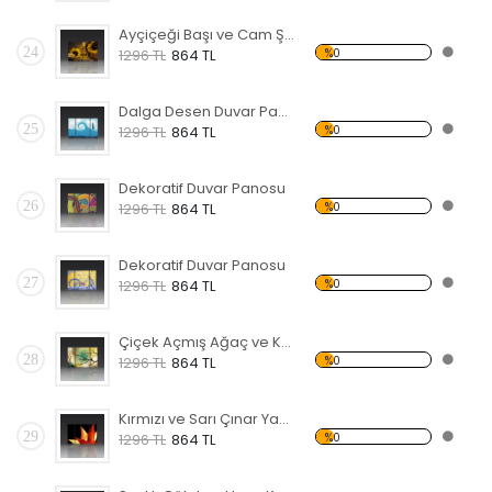
Ayçiçeği Başı ve Cam Şişe Forex Tablo
24
%0
1296 TL
864 TL
Dalga Desen Duvar Panosu
25
%0
1296 TL
864 TL
Dekoratif Duvar Panosu
26
%0
1296 TL
864 TL
Dekoratif Duvar Panosu
27
%0
1296 TL
864 TL
Çiçek Açmış Ağaç ve Kuş Forex Tablo
28
%0
1296 TL
864 TL
Kırmızı ve Sarı Çınar Yaprağı Forex Tablo
29
%0
1296 TL
864 TL