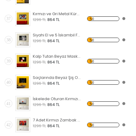
Kırmızı ve Gri Metal Küreler Forex Tablo
37
%0
1296 TL
864 TL
Siyahi El ve 5 İskambil Forex Tablo
38
%0
1296 TL
864 TL
Kalp Tutan Beyaz Maske Forex Tablo
39
%0
1296 TL
864 TL
Saçlarında Beyaz Şiş Olan Siyahi Kadın Forex Tablo
40
%0
1296 TL
864 TL
İskelede Oturan Kırmızı Şemsiyeli Kadın Forex Tablo
41
%0
1296 TL
864 TL
7 Adet Kırmızı Zambak Forex Tablo
42
%0
1296 TL
864 TL