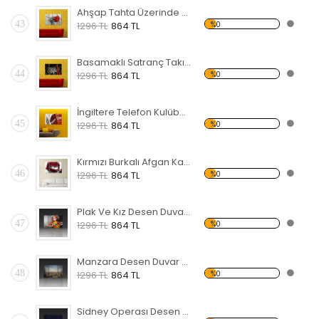
Ahşap Tahta Üzerinde Kırmızı Gül Forex Tablo
43
%0
1296 TL
864 TL
Basamaklı Satranç Takımı Forex Tablo
44
%0
1296 TL
864 TL
İngiltere Telefon Kulübesi Forex Tablo
45
%0
1296 TL
864 TL
Kırmızı Burkalı Afgan Kadın Forex Tablo
46
%0
1296 TL
864 TL
Plak Ve Kız Desen Duvar Panosu
47
%0
1296 TL
864 TL
Manzara Desen Duvar Panosu
48
%0
1296 TL
864 TL
Sidney Operası Desen Duvar Panosu