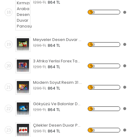
1296 TL
864 TL
18
%0
Meyveler Desen Duvar Panosu
19
%0
1296 TL
864 TL
3 Afrika Yerlisi Forex Tablo
20
%0
1296 TL
864 TL
Modern Soyut Resim 31 Forex Tablo
21
%0
1296 TL
864 TL
Gökyüzü Ve Balonlar Desen Duvar Panosu
22
%0
1296 TL
864 TL
Çilekler Desen Duvar Panosu
23
%0
1296 TL
864 TL