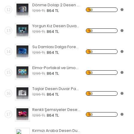
Dönme Dolap 2 Desen Duvar Panosu
12
%0
1296 TL
864 TL
Yorgun Kız Desen Duvar Panosu
13
%0
1296 TL
864 TL
Su Damlası Dalga Forex Tablo
14
%0
1296 TL
864 TL
Elma-Portakal ve Limon Forex Tablo
15
%0
1296 TL
864 TL
Taşlar Desen Duvar Panosu
16
%0
1296 TL
864 TL
Renkli Şemsiyeler Desen Duvar Panosu
17
%0
1296 TL
864 TL
Kırmızı Araba Desen Duvar Panosu