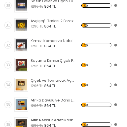
Sazlık Gölet ve Uçan Kuşlar Forex Tablo
30
%0
1296 TL
864 TL
Ayçiçeği Tarlası 2 Forex Tablo
31
%0
1296 TL
864 TL
Kırmızı Keman ve Notalar Forex Tablo
32
%0
1296 TL
864 TL
Boyama Kırmızı Çiçek Forex Tablo
33
%0
1296 TL
864 TL
Çiçek ve Tomurcuk Açmış Manolya Forex Tablo
34
%0
1296 TL
864 TL
Afrika Davulu ve Dans Eden Siyahi Forex Tablo
35
%0
1296 TL
864 TL
Altın Renkli 2 Adet Maske Forex Tablo
36
%0
1296 TL
864 TL