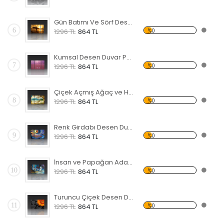
Gün Batımı Ve Sörf Desen Duvar Panosu
6
%0
1296 TL
864 TL
Kumsal Desen Duvar Panosu
7
%0
1296 TL
864 TL
Çiçek Açmış Ağaç ve Hamak Forex Tablo
8
%0
1296 TL
864 TL
Renk Girdabı Desen Duvar Panosu
9
%0
1296 TL
864 TL
İnsan ve Papağan Adada Forex Tablo
10
%0
1296 TL
864 TL
Turuncu Çiçek Desen Duvar Panosu
11
%0
1296 TL
864 TL