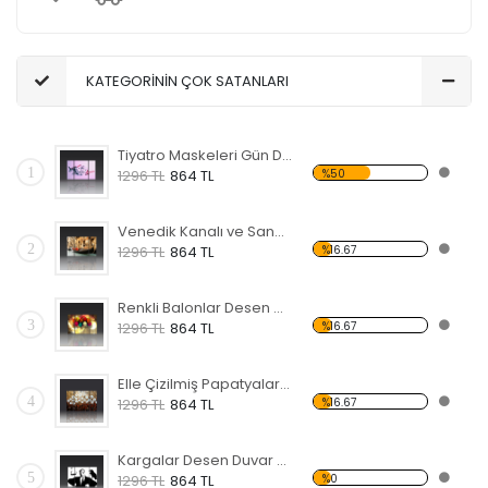
KATEGORİNİN ÇOK SATANLARI
Tiyatro Maskeleri Gün Desen Duvar Panosu
1
%50
1296 TL
864 TL
Venedik Kanalı ve Sandal Forex Tablo
2
%16.67
1296 TL
864 TL
Renkli Balonlar Desen Duvar Panosu
3
%16.67
1296 TL
864 TL
Elle Çizilmiş Papatyalar Forex Tablo
4
%16.67
1296 TL
864 TL
Kargalar Desen Duvar Panosu
5
%0
1296 TL
864 TL