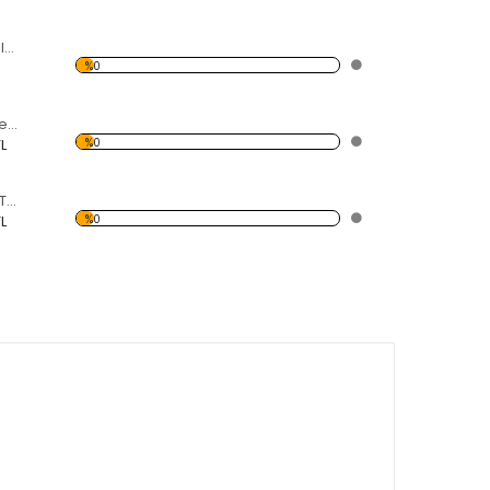
6 Küçük 1 Büyük kelebek Temalı Desen Saat
%0
Bulut ve Yağmur Temalı Desen Saat
%0
L
Deniz ve Kelebek Temalı Desen Saat
%0
L