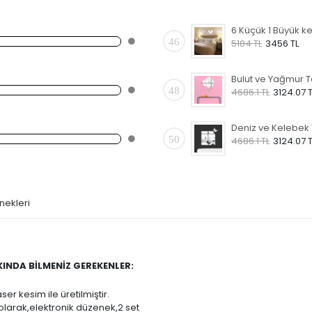
46
5184 TL
3456 TL
48
4686.1 TL
3124.07 T
50
4686.1 TL
3124.07 T
nekleri
INDA BİLMENİZ GEREKENLER:
er kesim ile üretilmiştir.
olarak,elektronik düzenek,2 set