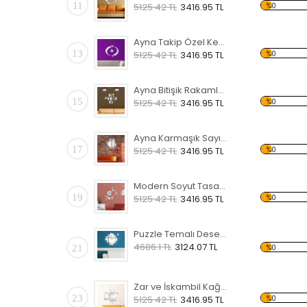
11
%0
5125.42 TL
3416.95 TL
Ayna Takip Özel Kesim Saat
13
%0
5125.42 TL
3416.95 TL
Ayna Bitişik Rakamlar Özel Kesim Saat
15
%0
5125.42 TL
3416.95 TL
Ayna Karmaşık Sayılar Özel Kesim Saat
17
%0
5125.42 TL
3416.95 TL
Modern Soyut Tasarım Temalı Özel Kesim Saat
19
%0
5125.42 TL
3416.95 TL
Puzzle Temalı Desen Saat
4686.1 TL
3124.07 TL
21
%0
Zar ve İskambil Kağıt Temalı Desen Saat
23
%0
5125.42 TL
3416.95 TL