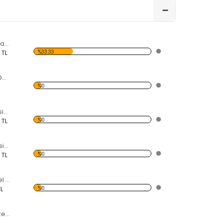
Kalp Özel Kesim Saat
%33.33
 TL
Tek Parça Kesim Desen Saat
%0
Ayna Taç Özel Kesim Saat
%0
 TL
Ayna Kuğ Özel Kesim Saat
%0
 TL
Ayna Kızkulesi Özel Kesim Saat
%0
L
Ayna Sihirli Peri Özel Kesim Saat