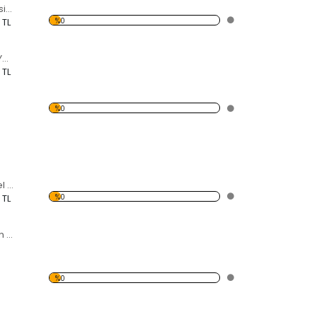
Ayna Peri Özel Kesim Saat
%0
 TL
Ayna Daireler Ve Yapraklar Özel Kesim Saat
 TL
%0
Ayna Dairesel Özel Kesim Saat
%0
 TL
Balık Temalı Desen Saat
%0