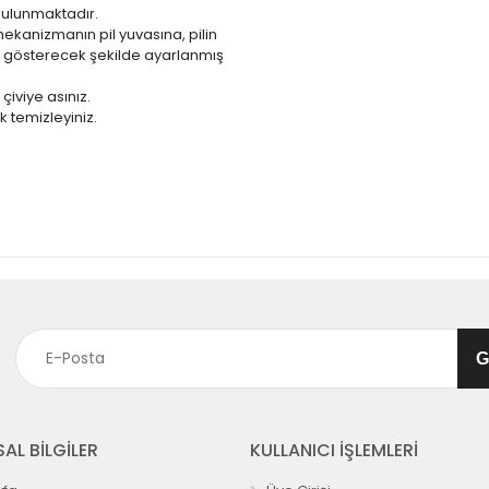
 bulunmaktadır.
mekanizmanın pil yuvasına, pilin
i gösterecek şekilde ayarlanmış
çiviye asınız.
 temizleyiniz.
AL BİLGİLER
KULLANICI İŞLEMLERİ