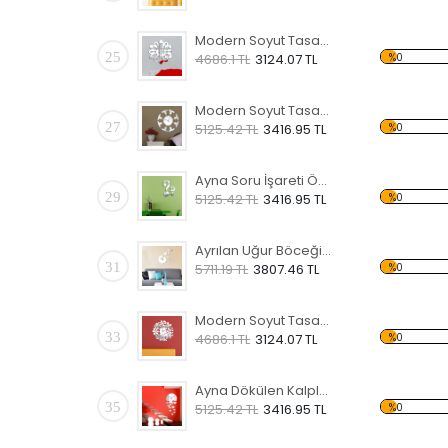
Modern Soyut Tasarım 5 Temalı Desen Saat
25
%0
4686.1 TL
3124.07 TL
Modern Soyut Tasarım 1 Temalı Özel Kesim Saat
27
%0
5125.42 TL
3416.95 TL
Ayna Soru İşareti Özel Kesim Saat
29
%0
5125.42 TL
3416.95 TL
Ayrılan Uğur Böceği Temalı Pleksi Saat
31
%0
5711.19 TL
3807.46 TL
Modern Soyut Tasarım 13 Temalı Desen Saat
33
%0
4686.1 TL
3124.07 TL
Ayna Dökülen Kalpler Özel Kesim Saat
35
%0
5125.42 TL
3416.95 TL