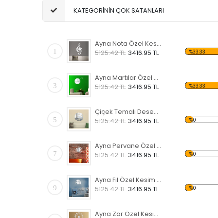
KATEGORİNİN ÇOK SATANLARI
Ayna Nota Özel Kesim Saat
1
%33.33
5125.42 TL
3416.95 TL
Ayna Martılar Özel Kesim Saat
3
%33.33
5125.42 TL
3416.95 TL
Çiçek Temalı Desen Saat
5
%0
5125.42 TL
3416.95 TL
Ayna Pervane Özel Kesim Saat
7
%0
5125.42 TL
3416.95 TL
Ayna Fil Özel Kesim Saat
9
%0
5125.42 TL
3416.95 TL
Ayna Zar Özel Kesim Saat