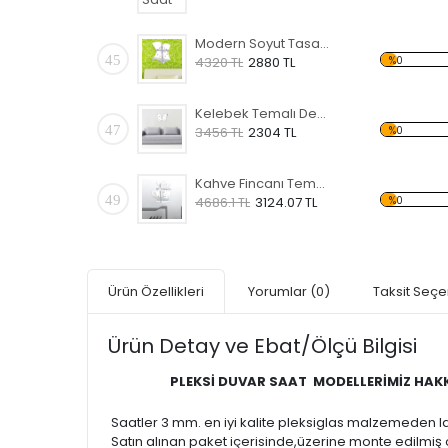
Modern Soyut Tasarım 2 Temalı Desen Saat
45
%0
4320 TL
2880 TL
Kelebek Temalı Desen Saat
47
%0
3456 TL
2304 TL
Kahve Fincanı Temalı Desen Saat
49
%0
4686.1 TL
3124.07 TL
Ürün Özellikleri
Yorumlar
(0)
Taksit Seçe
Ürün Detay ve Ebat/Ölçü Bilgisi
PLEKSİ DUVAR SAAT MODELLERİMİZ HAKK
Saatler 3 mm. en iyi kalite pleksiglas malzemeden las
Satın alınan paket içerisinde,üzerine monte edilmiş 