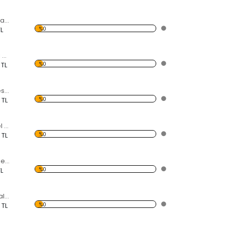
Modern Soyut Tasarım 4 Temalı Desen Saat
%0
L
Soru İşaret Temalı Pleksi Saat
%0
 TL
Ayna Kedi Özel Kesim Saat
%0
 TL
Ayna Daireler Özel Kesim Saat
%0
 TL
Deniz manzaralı Desen Saat
%0
L
Ayna Zamanı Kovala Özel Kesim Saat
%0
 TL