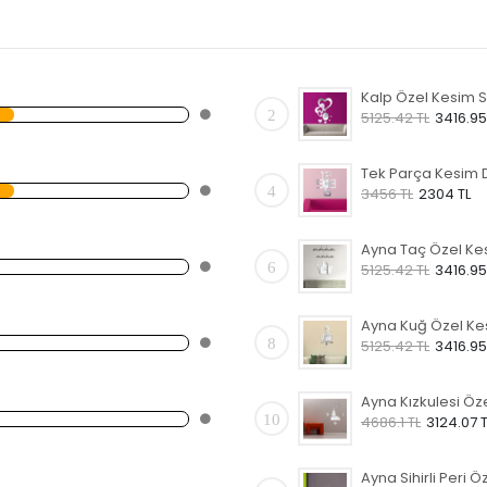
2
5125.42 TL
3416.95
4
3456 TL
2304 TL
6
5125.42 TL
3416.95
8
5125.42 TL
3416.95
10
4686.1 TL
3124.07 T