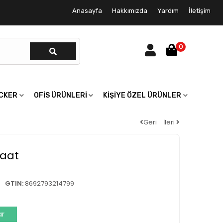
Anasayfa
Hakkımızda
Yardım
İletişim
0
ICKER
OFIS ÜRÜNLERI
KIŞIYE ÖZEL ÜRÜNLER
Geri
İleri
Saat
GTIN:
8692793214799
ar