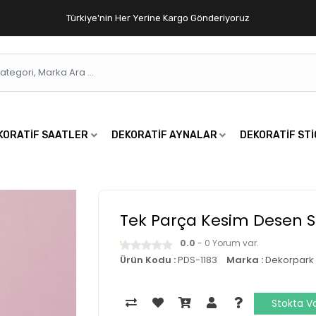
Türkiye'nin Her Yerine Kargo Gönderiyoruz
KORATIF SAATLER
DEKORATIF AYNALAR
DEKORATIF ST
Tek Parça Kesim Desen 
0.0
- 0 Yorum var.
Ürün Kodu :
PDS-1183
Marka :
Dekorpark
Stokta V