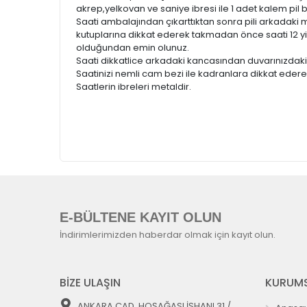
akrep,yelkovan ve saniye ibresi ile 1 adet kalem pil
Saati ambalajından çıkarttıktan sonra pili arkadaki 
kutuplarına dikkat ederek takmadan önce saati 12 y
olduğundan emin olunuz.
Saati dikkatlice arkadaki kancasından duvarınızdaki 
Saatinizi nemli cam bezi ile kadranlara dikkat ederek
Saatlerin ibreleri metaldir.
E-BÜLTENE KAYIT OLUN
İndirimlerimizden haberdar olmak için kayıt olun.
BİZE ULAŞIN
KURUMS
ANKARA CAD. HOŞAĞASI İŞHANI 31 /