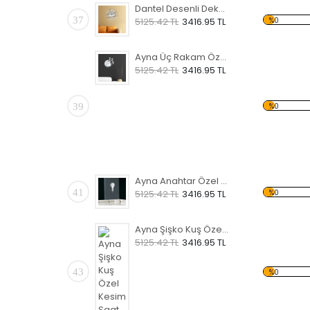
Dantel Desenli Dekoratif Duvar Saati
37
%0
5125.42 TL
3416.95 TL
Ayna Üç Rakam Özel Kesim Saat
5125.42 TL
3416.95 TL
39
%0
Ayna Anahtar Özel Kesim Saat
41
%0
5125.42 TL
3416.95 TL
Ayna Şişko Kuş Özel Kesim Saat
5125.42 TL
3416.95 TL
43
%0