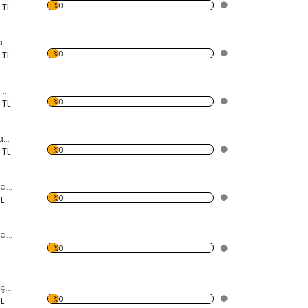
%0
 TL
Ayna Uzamış Rakamlar Özel Kesim Saat
%0
 TL
Ayna Notalar Özel Kesim Saat
%0
 TL
Ayna Tombul Rakamlar Özel Kesim Saat
%0
 TL
Modern Soyut Tasarım 3 Temalı Desen Saat
%0
L
Modern Soyut Tasarım 8 Temalı Desen Saat
%0
Farklı Ebatlarda Çiçek Temalı Desen Saat
%0
L