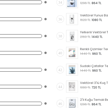
34
1296 TL
864 TL
36
1620 TL
1080 TL
38
2160 TL
1440 TL
40
1440 TL
960 TL
42
1440 TL
960 TL
44
1080 TL
720 TL
46
1296 TL
864 TL