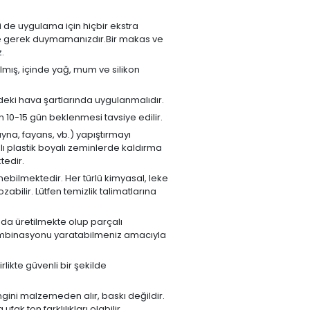
ri de uygulama için hiçbir ekstra
re gerek duymamanızdır.Bir makas ve
.
lmış, içinde yağ, mum ve silikon
deki hava şartlarında uygulanmalıdır.
10-15 gün beklenmesi tavsiye edilir.
na, fayans, vb.) yapıştırmayı
lı plastik boyalı zeminlerde kaldırma
tedir.
inebilmektedir. Her türlü kimyasal, leke
zabilir. Lütfen temizlik talimatlarına
ada üretilmekte olup parçalı
kombinasyonu yaratabilmeniz amacıyla
likte güvenli bir şekilde
gini malzemeden alır, baskı değildir.
ak ton farklılıkları olabilir.