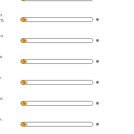
Renkli 23'lü Halkalar Temalı Beyaz Eşya Sticker
%0
 TL
Örümcek Ağı Temalı Beyaz Eşya Sticker
%0
Rengarenk Çiçekler Dağılan Temalı Beyaz Eşya Sticker
%0
4'lü Kedi Ailesi Anne ve Yavrular Temalı Beyaz Eşya Sticker
%0
Suya Düşen Meyveler Temalı Beyaz Eşya Sticker
%0
Anne Baba ve Yavru Kedi Ailesi Temalı Beyaz Eşya Sticker
%0