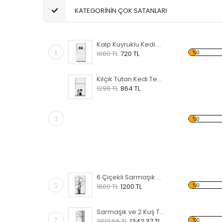
KATEGORİNİN ÇOK SATANLARI
Kalp Kuyruklu Kedi Çift Temalı Beyaz Eşya Sticker
1
%0
1080 TL
720 TL
Kılçık Tutan Kedi Temalı Beyaz Eşya Sticker
1296 TL
864 TL
3
%0
6 Çiçekli Sarmaşık Temalı Beyaz Eşya Sticker
5
%0
1800 TL
1200 TL
Sarmaşık ve 2 Kuş Temalı Beyaz Eşya Sticker
7
%0
2013.56 TL
1342.37 TL