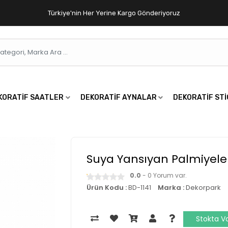
Türkiye'nin Her Yerine Kargo Gönderiyoruz
KORATIF SAATLER
DEKORATIF AYNALAR
DEKORATIF ST
Suya Yansıyan Palmiyeler
0.0
- 0 Yorum var.
Ürün Kodu :
BD-1141
Marka :
Dekorpark
Stokta V