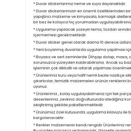
* Duvar stickerlarımız neme ve suya dayanaklıdır.
* Duvar stickerlarımızın en önemli özelliklerinden bi
yapıştırıcı malzeme ve kimyasala, karmaşık aletle
bir bez ile kolayca hiç yorulmadan uygulayabilirsiniz
* Uygulama yapılacak yüzeyin temiz, tozdan arındırı
içermemesi gerekmektedir.
* Duvar sticker genel olarak daima 10 derece üstün
* Yeni boyanmış duvarlarda uygulama yapılması için 
* Boyasız ve sert zeminlerde (Ahşap dolap, masa, ay
sorunsuzca yüzeyden kaldırabilirsiniz. Ancak su baz
işleminin çok dikkatli ve ısıtarak yapılması önerilmek
* Ürünlerimiz kuru veya hafif nemli bezle nazikçe sil
çıkartıcılar, temizlik malzemeleri ürünün renklerini bo
uyunuz.
* Ürünlerimiz , kolay uygulayabilmeniz için tek parç
desenlerimiz ,zevkiniz doğrultusunda istediğiniz 
sıkıştırılmış şekilde paketlenmektedir.
* Ürünümüz özel kutusunda ,uygulama kılavuzu ile bir
kargolanacaktır.
* Renkler malzemenin kendi rengidir.Ürünlerimiz ren
Bu yüzden pürüzsüz ve tramsızdır. Görselle arasında uf