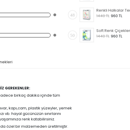
48
1440 TL
960 TL
50
1440 TL
960 TL
nekleri
İZ GEREKENLER:
 sadece birkaç dakika içinde tüm
Duvar, kapı,cam, plastik yüzeyler, yemek
ı vb. hayal gücünüzün sınırlarını
şamınıza renk katabilirsiniz.
ında özel bir malzemeden üretilmiştir.