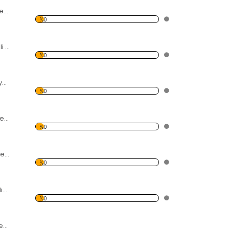
Suya Düşen Çilekler Temalı Beyaz Eşya Sticker
%0
Dilim Limon Desenli Temalı Beyaz Eşya Sticker
%0
Kalpler Temalı Beyaz Eşya Sticker
%0
2 Bardak ve Çilekler Temalı Beyaz Eşya Sticker
%0
Kahverengi Kelebekler Temalı Beyaz Eşya Sticker
%0
Nemo Turuncu Balık Temalı Beyaz Eşya Sticker
%0
Yavru Tatlı Örümcek Temalı Beyaz Eşya Sticker