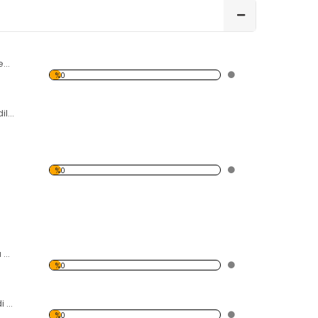
Mavi Çiçek ve Kelebekler Temalı Beyaz Eşya Sticker
%0
Anne ve Yavru Kediler Temalı Beyaz Eşya Sticker
%0
Eros ve Çift Temalı Beyaz Eşya Sticker
%0
Balık Düşünen Kedi Temalı Beyaz Eşya Sticker
%0