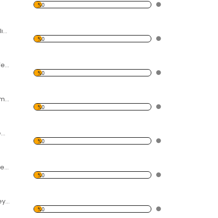
%0
Vektörel Yunus Balığı Temalı Beyaz Eşya Sticker
%0
Yelkenli Vektörel Temalı Beyaz Eşya Sticker
%0
Renkli Çizimler Temalı Beyaz Eşya Sticker
%0
Sudaki Çatallar Temalı Beyaz Eşya Sticker
%0
Vektörel 3'lü Kuş Temalı Beyaz Eşya Sticker
%0
2'li Kuğu Temalı Beyaz Eşya Sticker
%0