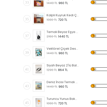
33
%0
1440 TL
960 TL
Kalpli Kuyruk Kedi Çift Temalı Beyaz Eşya Sticker
35
%0
1080 TL
720 TL
Temalı Beyaz Eşya Sticker
37
%0
2160 TL
1440 TL
Vektörel Çiçek Desenli Temalı Beyaz Eşya Sticker
39
%0
1440 TL
960 TL
Siyah Beyaz 2'lü Balık Temalı Beyaz Eşya Sticker
41
%0
1296 TL
864 TL
Deniz İncisi Temalı Beyaz Eşya Sticker
43
%0
1440 TL
960 TL
Turuncu Yunus Balığı Temalı Beyaz Eşya Sticker
45
%0
1080 TL
720 TL