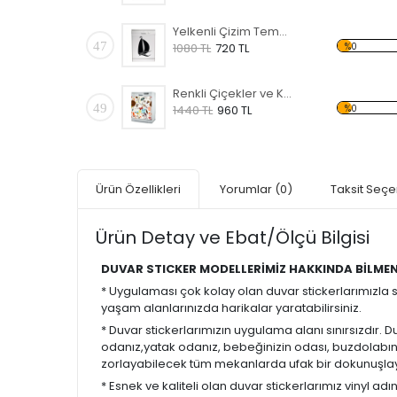
Yelkenli Çizim Temalı Beyaz Eşya Sticker
47
%0
1080 TL
720 TL
Renkli Çiçekler ve Kelebekler Temalı Beyaz Eşya Sticker
49
%0
1440 TL
960 TL
Ürün Özellikleri
Yorumlar
(0)
Taksit Seçe
Ürün Detay ve Ebat/Ölçü Bilgisi
DUVAR STICKER MODELLERİMİZ HAKKINDA BİLMEN
* Uygulaması çok kolay olan duvar stickerlarımızla
yaşam alanlarınızda harikalar yaratabilirsiniz.
* Duvar stickerlarımızın uygulama alanı sınırsızdır. 
odanız,yatak odanız, bebeğinizin odası, buzdolabınız
zorlayabilecek tüm mekanlarda ufak bir dokunuşlaya
* Esnek ve kaliteli olan duvar stickerlarımız vinyl ad