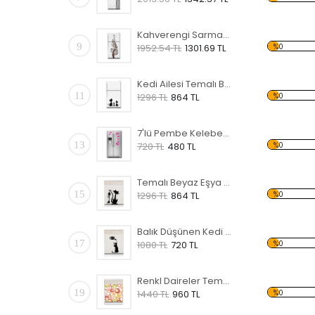
Kahverengi Sarmaşık Temalı Beyaz Eşya Sticker
9
%0
1952.54 TL
1301.69 TL
Kedi Ailesi Temalı Beyaz Eşya Sticker
11
%0
1296 TL
864 TL
7'lü Pembe Kelebekler Temalı Beyaz Eşya Sticker
13
%0
720 TL
480 TL
Temalı Beyaz Eşya Sticker
15
%0
1296 TL
864 TL
Balık Düşünen Kedi Temalı Beyaz Eşya Sticker
17
%0
1080 TL
720 TL
Renkl Daireler Temalı Beyaz Eşya Sticker
19
%0
1440 TL
960 TL