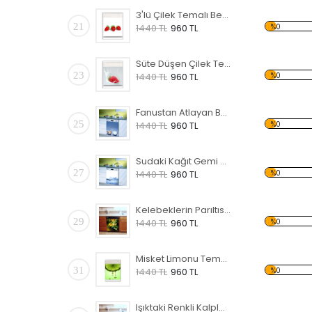
3'lü Çilek Temalı Beyaz Eşya Sticker
21
%0
1440 TL
960 TL
Süte Düşen Çilek Temalı Beyaz Eşya Sticker
23
%0
1440 TL
960 TL
Fanustan Atlayan Balık Temalı Beyaz Eşya Sticker
25
%0
1440 TL
960 TL
Sudaki Kağıt Gemi Temalı Beyaz Eşya Sticker
27
%0
1440 TL
960 TL
Kelebeklerin Parıltısı Temalı Beyaz Eşya Sticker
29
%0
1440 TL
960 TL
Misket Limonu Temalı Beyaz Eşya Sticker
31
%0
1440 TL
960 TL
Işıktaki Renkli Kalpler Temalı Beyaz Eşya Sticker