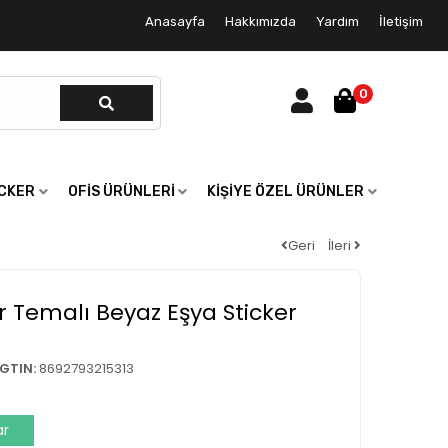
Anasayfa
Hakkımızda
Yardım
İletişim
0
ICKER
OFIS ÜRÜNLERI
KIŞIYE ÖZEL ÜRÜNLER
Geri
İleri
 Temalı Beyaz Eşya Sticker
GTIN:
8692793215313
ar