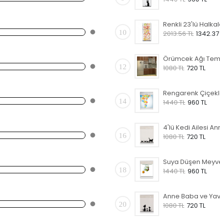
10
2013.56 TL
1342.37
12
1080 TL
720 TL
14
1440 TL
960 TL
16
1080 TL
720 TL
18
1440 TL
960 TL
20
1080 TL
720 TL