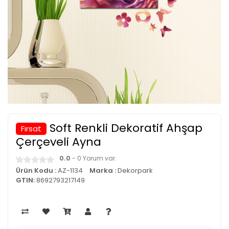
Soft Renkli Dekoratif Ahşap
Fırsat
Çerçeveli Ayna
0.0
- 0 Yorum var.
Ürün Kodu :
AZ-1134
Marka :
Dekorpark
GTIN:
8692793217149