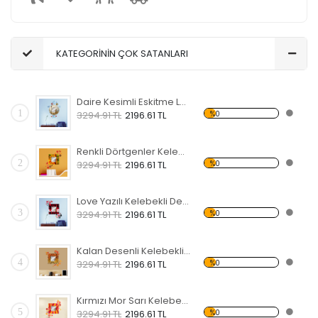
KATEGORİNİN ÇOK SATANLARI
Daire Kesimli Eskitme Lamba ve Köprü Desenli Kelebekli Dekoratif Ahşap Çerçeveli Ayna
1
%0
3294.91 TL
2196.61 TL
Renkli Dörtgenler Kelebekli Dekoratif Ahşap Çerçeveli Ayna
2
%0
3294.91 TL
2196.61 TL
Love Yazılı Kelebekli Dekoratif Ahşap Çerçeveli Ayna
3
%0
3294.91 TL
2196.61 TL
Kalan Desenli Kelebekli Dekoratif Ahşap Çerçeveli Ayna
4
%0
3294.91 TL
2196.61 TL
Kırmızı Mor Sarı Kelebekli Dekoratif Ahşap Çerçeveli Ayna
5
%0
3294.91 TL
2196.61 TL