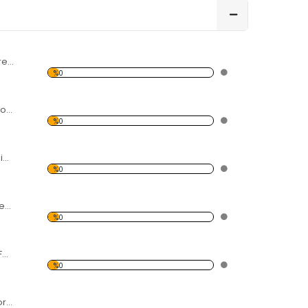
Renkli Helezon Forex Tablo
%0
Işık ve Rezonans Forex Tablo
%0
Modern Soyut Resim 3 Forex Tablo
%0
Kadın Savaşçı Forex Tablo
%0
Dalda Kargalar 2 Forex Tablo
%0
Ayçiçeği Tarlası Forex Tablo