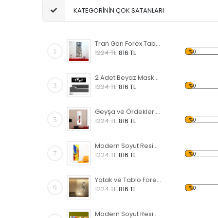
KATEGORİNİN ÇOK SATANLARI
Tran Garı Forex Tablo
1
%0
1224 TL
816 TL
2 Adet Beyaz Maske Forex Tablo
3
%0
1224 TL
816 TL
Geyşa ve Ördekler Forex Tablo
5
%0
1224 TL
816 TL
Modern Soyut Resim Evler Forex Tablo
7
%0
1224 TL
816 TL
Yatak ve Tablo Forex Tablo
9
%0
1224 TL
816 TL
Modern Soyut Resim 5 Forex Tablo