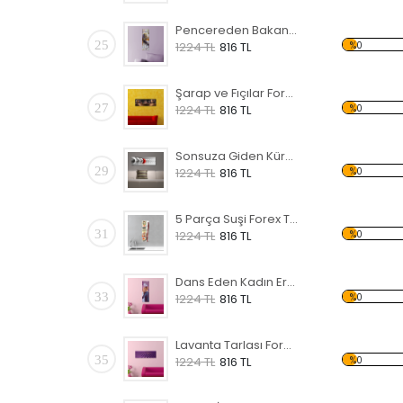
Pencereden Bakan Kadın Forex Tablo
25
%0
1224 TL
816 TL
Şarap ve Fıçılar Forex Tablo
27
%0
1224 TL
816 TL
Sonsuza Giden Küreler Forex Tablo
29
%0
1224 TL
816 TL
5 Parça Suşi Forex Tablo
31
%0
1224 TL
816 TL
Dans Eden Kadın Erkek Forex Tablo
33
%0
1224 TL
816 TL
Lavanta Tarlası Forex Tablo
35
%0
1224 TL
816 TL