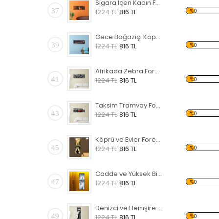
Sigara İçen Kadın Forex Tablo
37
%0
1224 TL
816 TL
Gece Boğaziçi Köprüsü Forex Tablo
39
%0
1224 TL
816 TL
Afrikada Zebra Forex Tablo
41
%0
1224 TL
816 TL
Taksim Tramvay Forex Tablo
43
%0
1224 TL
816 TL
Köprü ve Evler Forex Tablo
45
%0
1224 TL
816 TL
Cadde ve Yüksek Binalar Forex Tablo
47
%0
1224 TL
816 TL
Denizci ve Hemşire Forex Tablo
49
%0
1224 TL
816 TL