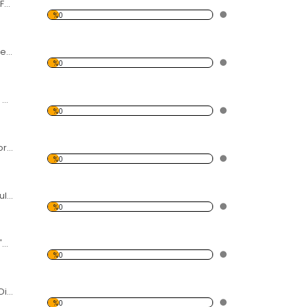
Taş ve Akan Dere Forex Tablo
%0
2 Kadın 1 Erkek Forex Tablo
%0
Madonna 2 Küçük Çocuk Forex Tablo
%0
Uçan Anka kuşu Forex Tablo
%0
Mavi Renkli Eyfel Kulesi Forex Tablo
%0
3 Adet Fil ve Afrika'da Gün Batımı Forex Tablo
%0
Karpuz ve Meyve Dilimleri Forex Tablo
%0