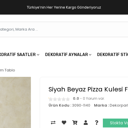
Türkiye'nin Her Yerine Kargo Gönderiyoruz
KORATIF SAATLER
DEKORATIF AYNALAR
DEKORATIF ST
cm Tablo
Siyah Beyaz Pizza Kulesi 
0.0
- 0 Yorum var.
Ürün Kodu :
3090-1140
Marka :
Dekorpar
Stokta V