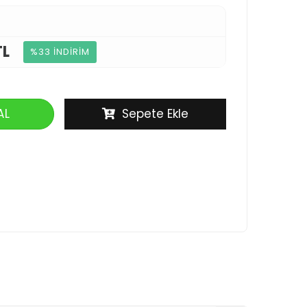
TL
%33 İNDİRİM
AL
Sepete Ekle