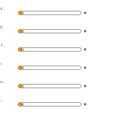
Siyah Beyaz Pizza Kulesi Forex Tablo
%0
Gül Yaprakları ve Metal Forex Tablo
%0
Gökdelende Mola Forex Tablo
%0
Yanardağı ve Dumanı Forex Tablo
%0
Tavus Kuşu Renkleri Forex Tablo
%0
Karahindiba Siyah Zemin Forex Tablo
%0