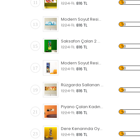
11
%0
1224 TL
816 TL
Modern Soyut Resim Deniz Feneri Forex Tablo
13
%0
1224 TL
816 TL
Saksafon Çalan 2 Müzisyen Forex Tablo
15
%0
1224 TL
816 TL
Modern Soyut Resim 4 Forex Tablo
17
%0
1224 TL
816 TL
Rüzgarda Sallanan Gelincikler Forex Tablo
19
%0
1224 TL
816 TL
Piyano Çalan Kadın Forex Tablo
21
%0
1224 TL
816 TL
Dere Kenarında Oynayan Çocuklar Forex Tablo
23
%0
1224 TL
816 TL