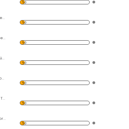
%0
Dalda 2 Serçe Forex Tablo
%0
Tele Konmuş Serçeler Forex Tablo
%0
Mavi ve Turuncu Zümrüdü Anka Forex Tablo
%0
Magazin Dergi Kupürü Forex Tablo
%0
Fularlı Kadın Forex Tablo
%0
Çocuk ve Karga Forex Tablo
%0