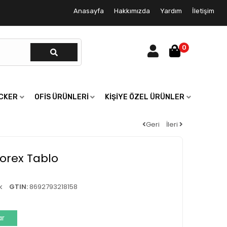
Anasayfa
Hakkımızda
Yardım
İletişim
0
ICKER
OFIS ÜRÜNLERI
KIŞIYE ÖZEL ÜRÜNLER
Geri
İleri
Forex Tablo
k
GTIN:
8692793218158
ar