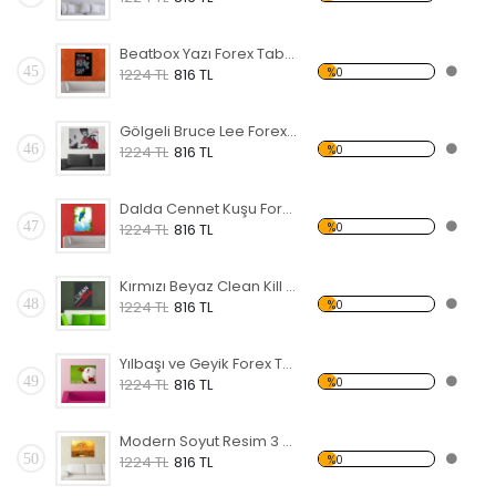
Beatbox Yazı Forex Tablo
45
%0
1224 TL
816 TL
Gölgeli Bruce Lee Forex Tablo
46
%0
1224 TL
816 TL
Dalda Cennet Kuşu Forex Tablo
47
%0
1224 TL
816 TL
Kırmızı Beyaz Clean Kill Forex Tablo
48
%0
1224 TL
816 TL
Yılbaşı ve Geyik Forex Tablo
49
%0
1224 TL
816 TL
Modern Soyut Resim 3 Forex Tablo
50
%0
1224 TL
816 TL