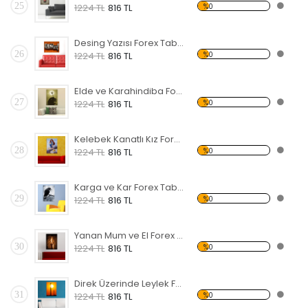
25
%0
1224 TL
816 TL
Desing Yazısı Forex Tablo
26
%0
1224 TL
816 TL
Elde ve Karahindiba Forex Tablo
27
%0
1224 TL
816 TL
Kelebek Kanatlı Kız Forex Tablo
28
%0
1224 TL
816 TL
Karga ve Kar Forex Tablo
29
%0
1224 TL
816 TL
Yanan Mum ve El Forex Tablo
30
%0
1224 TL
816 TL
Direk Üzerinde Leylek Forex Tablo
31
%0
1224 TL
816 TL