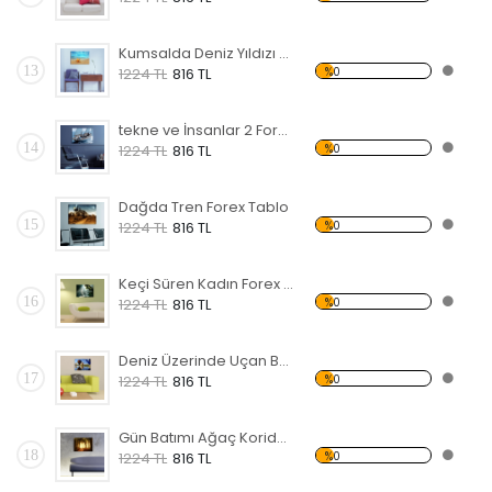
Kumsalda Deniz Yıldızı Forex Tablo
13
%0
1224 TL
816 TL
tekne ve İnsanlar 2 Forex Tablo
14
%0
1224 TL
816 TL
Dağda Tren Forex Tablo
15
%0
1224 TL
816 TL
Keçi Süren Kadın Forex Tablo
16
%0
1224 TL
816 TL
Deniz Üzerinde Uçan Balonlar Forex Tablo
17
%0
1224 TL
816 TL
Gün Batımı Ağaç Koridor Forex Tablo
18
%0
1224 TL
816 TL