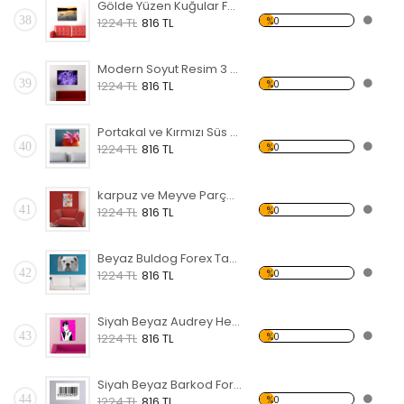
Gölde Yüzen Kuğular Forex Tablo
38
%0
1224 TL
816 TL
Modern Soyut Resim 3 Forex Tablo
39
%0
1224 TL
816 TL
Portakal ve Kırmızı Süs Forex Tablo
40
%0
1224 TL
816 TL
karpuz ve Meyve Parçaları Forex Tablo
41
%0
1224 TL
816 TL
Beyaz Buldog Forex Tablo
42
%0
1224 TL
816 TL
Siyah Beyaz Audrey Hepburn Forex Tablo
43
%0
1224 TL
816 TL
Siyah Beyaz Barkod Forex Tablo
44
%0
1224 TL
816 TL