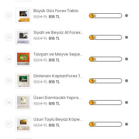
Büyük Göz Forex Tablo
32
%0
1224 TL
816 TL
Siyah ve Beyaz At Forex Tablo
33
%0
1224 TL
816 TL
Tavşan ve Meyve Sepeti Forex Tablo
34
%0
1224 TL
816 TL
Dinlenen KaplanForex Tablo
35
%0
1224 TL
816 TL
Üzeri Damlacıklı Yaprak Forex Tablo
36
%0
1224 TL
816 TL
Uzun Tüylü Beyaz Köpek Forex Tablo
37
%0
1224 TL
816 TL