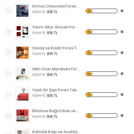
Kırmızı Chevrolet Forex Tablo
19
%0
1224 TL
816 TL
Yarım Gitar Görseli Forex Tablo
20
%0
1224 TL
816 TL
Savaş ve Kadın Forex Tablo
21
%0
1224 TL
816 TL
Altın Oran Merdiven Forex Tablo
22
%0
1224 TL
816 TL
Yazılı Gri Şişe Forex Tablo
23
%0
1224 TL
816 TL
Birbirine Bağlı Erkek ve Kadın Eli Forex Tablo
24
%0
1224 TL
816 TL
Kafeste Kalp ve Anahtar Forex Tablo