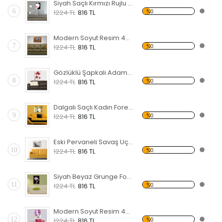
Siyah Saçlı Kırmızı Rujlu Kadın Forex Tablo
6
%0
1224 TL
816 TL
Modern Soyut Resim 46 Forex Tablo
7
%0
1224 TL
816 TL
Gözlüklü Şapkalı Adam Forex Tablo
8
%0
1224 TL
816 TL
Dalgalı Saçlı Kadın Forex Tablo
9
%0
1224 TL
816 TL
Eski Pervaneli Savaş Uçağı Forex Tablo
10
%0
1224 TL
816 TL
Siyah Beyaz Grunge Forex Tablo
11
%0
1224 TL
816 TL
Modern Soyut Resim 45 Forex Tablo
12
%0
1224 TL
816 TL