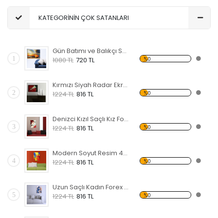
KATEGORİNİN ÇOK SATANLARI
Gün Batımı ve Balıkçı Sandalı Forex Tablo
1
%0
1080 TL
720 TL
Kırmızı Siyah Radar Ekranı Forex Tablo
2
%0
1224 TL
816 TL
Denizci Kızıl Saçlı Kız Forex Tablo
3
%0
1224 TL
816 TL
Modern Soyut Resim 47 Forex Tablo
4
%0
1224 TL
816 TL
Uzun Saçlı Kadın Forex Tablo
5
%0
1224 TL
816 TL