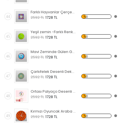
Farklı Hayvanlar Çerçeve Desenli Dekoratif Duvar Saati
44
%0
2592 TL
1728 TL
Yeşil zemin -Farklı Renk Rakam desenli Dekoratif Duvar Saati
45
%0
2592 TL
1728 TL
Mavi Zeminde Gülen Göz Desenli Dekoratif Duvar Saati
46
%0
2592 TL
1728 TL
Çarkıfelek Desenli Dekoratif Duvar Saati
47
%0
2592 TL
1728 TL
Ortası Palyaço Desenli Dekoratif Duvar Saati
48
%0
2592 TL
1728 TL
Kırmızı Oyuncak Araba Desenli Dekoratif Duvar Saati
49
%0
2592 TL
1728 TL