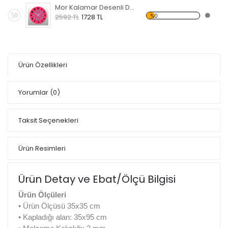
Mor Kalamar Desenli Dekoratif Duvar Saati
50
%0
2592 TL
1728 TL
Ürün Özellikleri
Yorumlar
(0)
Taksit Seçenekleri
Ürün Resimleri
Ürün Detay ve Ebat/Ölçü Bilgisi
Ürün Ölçüleri
• Ürün Ölçüsü 35x35 cm
• Kapladığı alan: 35x95 cm