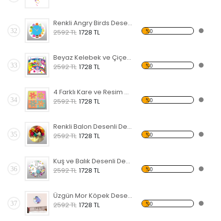
Renkli Angry Birds Desenli Dekoratif Duvar Saati
32
%0
2592 TL
1728 TL
Beyaz Kelebek ve Çiçek Desenli Dekoratif Duvar Saati
33
%0
2592 TL
1728 TL
4 Farklı Kare ve Resim Desenli Dekoratif Duvar Saati
34
%0
2592 TL
1728 TL
Renkli Balon Desenli Dekoratif Duvar Saati
35
%0
2592 TL
1728 TL
Kuş ve Balık Desenli Dekoratif Duvar Saati
36
%0
2592 TL
1728 TL
Üzgün Mor Köpek Desenli Dekoratif Duvar Saati
37
%0
2592 TL
1728 TL