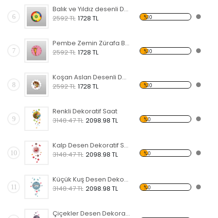
Balık ve Yıldız desenli Dekoratif Duvar Saati
6
%10
2592 TL
1728 TL
Pembe Zemin Zürafa Başı Desenli Dekoratif Duvar Saati
7
%10
2592 TL
1728 TL
Koşan Aslan Desenli Dekoratif Duvar Saati
8
%10
2592 TL
1728 TL
Renkli Dekoratif Saat
9
%0
3148.47 TL
2098.98 TL
Kalp Desen Dekoratif Saat
10
%0
3148.47 TL
2098.98 TL
Küçük Kuş Desen Dekoratif Saat
11
%0
3148.47 TL
2098.98 TL
Çiçekler Desen Dekoratif Saat