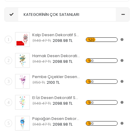
KATEGORİNİN ÇOK SATANLARI
Kalp Desen Dekoratif Saat
1
%30
3148.47 TL
2098.98 TL
Hamak Desen Dekoratif Saat
2
%10
3148.47 TL
2098.98 TL
Pembe Çiçekler Desen Dekoratif Saat
3
%10
3150 TL
2100 TL
El İzi Desen Dekoratif Saat
4
%10
3148.47 TL
2098.98 TL
Papağan Desen Dekoratif Saat
5
%10
3148.47 TL
2098.98 TL