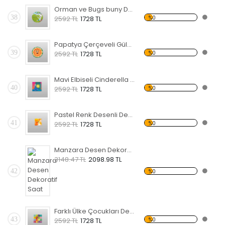
Orman ve Bugs buny Desenli Dekoratif Duvar Saati
38
%0
2592 TL
1728 TL
Papatya Çerçeveli Gülen desenli Dekoratif Duvar Saati
39
%0
2592 TL
1728 TL
Mavi Elbiseli Cinderella Desenli Dekoratif Duvar Saati
40
%0
2592 TL
1728 TL
Pastel Renk Desenli Dekoratif Duvar Saati
41
%0
2592 TL
1728 TL
Manzara Desen Dekoratif Saat
3148.47 TL
2098.98 TL
42
%0
Farklı Ülke Çocukları Dekoratif Duvar Saati
43
%0
2592 TL
1728 TL