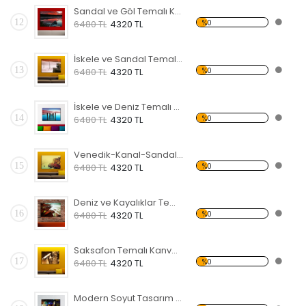
Sandal ve Göl Temalı Kanvas Tablo
12
%0
6480 TL
4320 TL
İskele ve Sandal Temalı Kanvas Tablo
13
%0
6480 TL
4320 TL
İskele ve Deniz Temalı Kanvas Tablo
14
%0
6480 TL
4320 TL
Venedik-Kanal-Sandal Kanvas Tablo
15
%0
6480 TL
4320 TL
Deniz ve Kayalıklar Temalı Kanvas Tablo
16
%0
6480 TL
4320 TL
Saksafon Temalı Kanvas Tablo
17
%0
6480 TL
4320 TL
Modern Soyut Tasarım 41 Temalı Kanvas Tablo