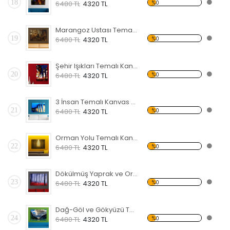
18
%0
6480 TL
4320 TL
Marangoz Ustası Temalı Kanvas Tablo
19
%0
6480 TL
4320 TL
Şehir Işıkları Temalı Kanvas Tablo
20
%0
6480 TL
4320 TL
3 İnsan Temalı Kanvas Tablo
21
%0
6480 TL
4320 TL
Orman Yolu Temalı Kanvas Tablo
22
%0
6480 TL
4320 TL
Dökülmüş Yaprak ve Orman Kanvas Tablo
23
%0
6480 TL
4320 TL
Dağ-Göl ve Gökyüzü Temalı Kanvas Tablo
24
%0
6480 TL
4320 TL