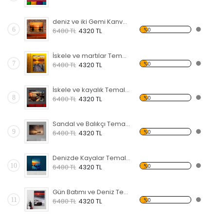
deniz ve iki Gemi Kanvas Tablo
6
%0
6480 TL
4320 TL
İskele ve martılar Temalı Kanvas Tablo
7
%0
6480 TL
4320 TL
İskele ve kayalık Temalı Kanvas Tablo
8
%0
6480 TL
4320 TL
Sandal ve Balıkçı Temalı Kanvas Tablo
9
%0
6480 TL
4320 TL
Denizde Kayalar Temalı Kanvas Tablo
10
%0
6480 TL
4320 TL
Gün Batımı ve Deniz Temalı Kanvas Tablo
11
%0
6480 TL
4320 TL