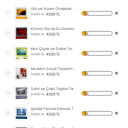
Göl ve Yüzen Ördekler Temalı Kanvas Tablo
25
%0
6480 TL
4320 TL
Kırmızı Gül ve Su Damlaları Kanvas Tablo
26
%0
6480 TL
4320 TL
Mor Çiçek ve Dallar Temalı Kanvas Tablo
27
%0
6480 TL
4320 TL
Modern Soyut Tasarım 25 Temalı Kanvas Tablo
28
%0
6480 TL
4320 TL
Sahil ve Çakıl Taşları Temalı Kanvas Tablo
29
%0
6480 TL
4320 TL
Şelale Temalı Kanvas Tablo
30
%0
6480 TL
4320 TL