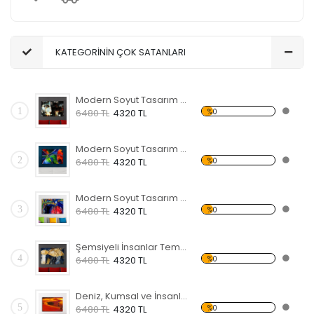
KATEGORİNİN ÇOK SATANLARI
Modern Soyut Tasarım 31 Kanvas Tablo
1
%0
6480 TL
4320 TL
Modern Soyut Tasarım 30 Kanvas Tablo
2
%0
6480 TL
4320 TL
Modern Soyut Tasarım 29 Kanvas Tablo
3
%0
6480 TL
4320 TL
Şemsiyeli İnsanlar Temalı Kanvas Tablo
4
%0
6480 TL
4320 TL
Deniz, Kumsal ve İnsanlar Kanvas Tablo
5
%0
6480 TL
4320 TL