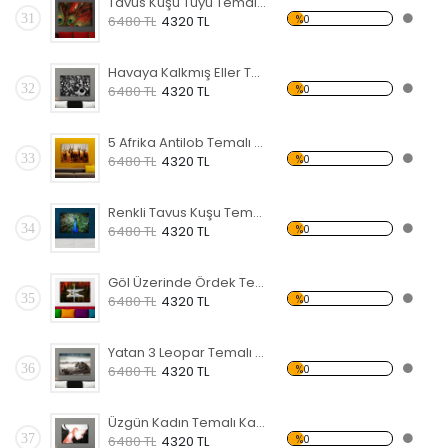
Tavus Kuşu Tüyü Temalı Kanvas Tablo
31
%0
6480 TL
4320 TL
Havaya Kalkmış Eller Temalı Kanvas Tablo
32
%0
6480 TL
4320 TL
5 Afrika Antilob Temalı Kanvas Tablo
33
%0
6480 TL
4320 TL
Renkli Tavus Kuşu Temalı Kanvas Tablo
34
%0
6480 TL
4320 TL
Göl Üzerinde Ördek Temalı Kanvas Tablo
35
%0
6480 TL
4320 TL
Yatan 3 Leopar Temalı Kanvas Tablo
36
%0
6480 TL
4320 TL
Üzgün Kadın Temalı Kanvas Tablo
37
%0
6480 TL
4320 TL