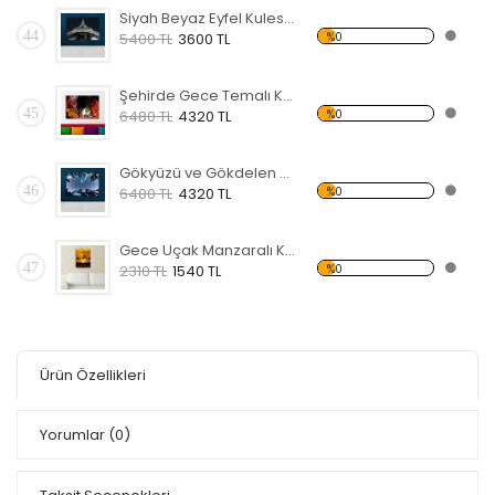
Siyah Beyaz Eyfel Kulesi Temalı Kanvas Tablo
44
%0
5400 TL
3600 TL
Şehirde Gece Temalı Kanvas Tablo
45
%0
6480 TL
4320 TL
Gökyüzü ve Gökdelen Temalı Kanvas Tablo
46
%0
6480 TL
4320 TL
Gece Uçak Manzaralı Kanvas Tablo
47
%0
2310 TL
1540 TL
Ürün Özellikleri
Yorumlar
(0)