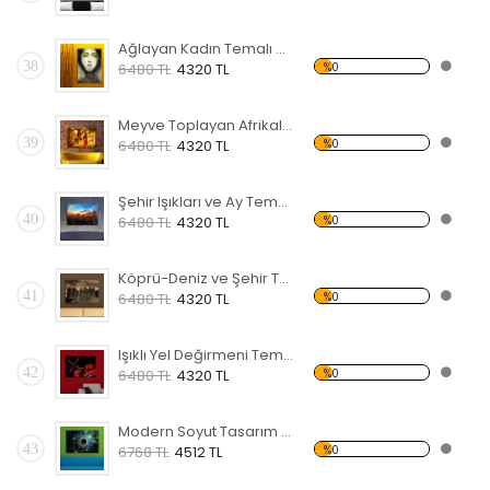
Ağlayan Kadın Temalı Kanvas Tablo
38
%0
6480 TL
4320 TL
Meyve Toplayan Afrikalı Kadınlar Kanvas Tablo
39
%0
6480 TL
4320 TL
Şehir Işıkları ve Ay Temalı Kanvas Tablo
40
%0
6480 TL
4320 TL
Köprü-Deniz ve Şehir Temalı Kanvas Tablo
41
%0
6480 TL
4320 TL
Işıklı Yel Değirmeni Temalı Kanvas Tablo
42
%0
6480 TL
4320 TL
Modern Soyut Tasarım 12 Temalı Kanvas Tablo
43
%0
6768 TL
4512 TL