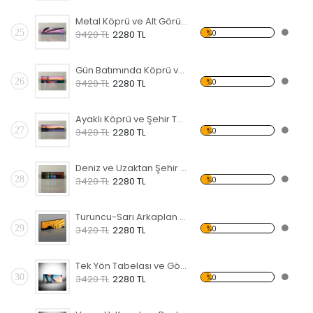
Metal Köprü ve Alt Görünüm Temalı Kanvas Tablo
25
%0
3420 TL
2280 TL
Gün Batımında Köprü ve Şehir Temalı Kanvas Tablo
26
%0
3420 TL
2280 TL
Ayaklı Köprü ve Şehir Temalı Kanvas Tablo
27
%0
3420 TL
2280 TL
Deniz ve Uzaktan Şehir Temalı Kanvas Tablo
28
%0
3420 TL
2280 TL
Turuncu-Sarı Arkaplan ve Cami Temalı Kanvas Tablo
29
%0
3420 TL
2280 TL
Tek Yön Tabelası ve Gökdelen Temalı Kanvas Tablo
30
%0
3420 TL
2280 TL