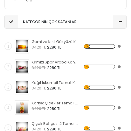
KATEGORİNİN ÇOK SATANLARI
Gemi ve Kızıl Gökyüzü Kanvas Tablo
1
%0
3420 TL
2280 TL
Kırmızı Spor Araba Kanvas Tablo
2
%0
3420 TL
2280 TL
Kağıt İskambil Temalı Kanvas Tablo
3
%0
3420 TL
2280 TL
Karışık Çiçekler Temalı Kanvas Tablo
4
%0
3420 TL
2280 TL
Çiçek Bahçesi 2 Temalı Kanvas Tablo
5
%0
3420 TL
2280 TL