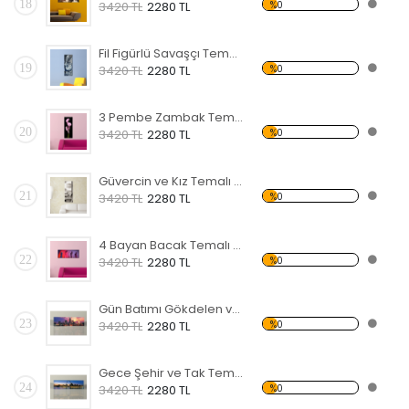
18
%0
3420 TL
2280 TL
Fil Figürlü Savaşçı Temalı Kanvas Tablo
19
%0
3420 TL
2280 TL
3 Pembe Zambak Temalı Kanvas Tablo
20
%0
3420 TL
2280 TL
Güvercin ve Kız Temalı Kanvas Tablo
21
%0
3420 TL
2280 TL
4 Bayan Bacak Temalı Kanvas Tablo
22
%0
3420 TL
2280 TL
Gün Batımı Gökdelen ve Şehir Temalı Kanvas Tablo
23
%0
3420 TL
2280 TL
Gece Şehir ve Tak Temalı Kanvas Tablo
24
%0
3420 TL
2280 TL