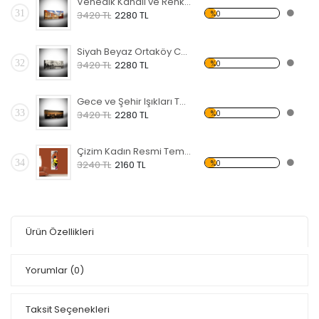
Venedik Kanalı ve Renkli Evler Temalı Kanvas Tablo
31
%0
3420 TL
2280 TL
Siyah Beyaz Ortaköy Cami Temalı Kanvas Tablo
32
%0
3420 TL
2280 TL
Gece ve Şehir Işıkları Temalı Kanvas Tablo
33
%0
3420 TL
2280 TL
Çizim Kadın Resmi Temalı Kanvas Tablo
34
%0
3240 TL
2160 TL
Ürün Özellikleri
Yorumlar
(0)
Taksit Seçenekleri