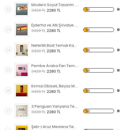
Modern Soyut Tasarım 22 Kanvas Tablo
12
%0
3420 TL
2280 TL
Ejderha ve Atlı Şövalye Temalı Kanvas Tablo
13
%0
3420 TL
2280 TL
Nefertiti Büst Temalı Kanvas Tablo
14
%0
3420 TL
2280 TL
Pembe Araba Farı Temalı Kanvas Tablo
15
%0
3420 TL
2280 TL
Kırmızı Elbiseli, Beyaz Maskeli Kadın Temalı Kanvas Tablo
16
%0
3420 TL
2280 TL
3 Penguen Yanyana Temalı Kanvas Tablo
17
%0
3420 TL
2280 TL
Şeb-i Aruz Mevlana Temalı Kanvas Tablo