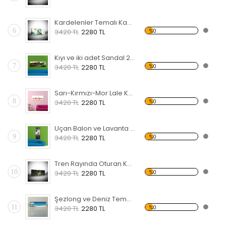
Kardelenler Temalı Kanvas Tablo
6
%0
3420 TL
2280 TL
Kıyı ve iki adet Sandal 2 Temalı Kanvas Tablo
7
%0
3420 TL
2280 TL
Sarı-Kırmızı-Mor Lale Kanvas Tablo
8
%0
3420 TL
2280 TL
Uçan Balon ve Lavanta Tarlaları Kanvas Tablo
9
%0
3420 TL
2280 TL
Tren Rayında Oturan Kadın Temalı Kanvas Tablo
10
%0
3420 TL
2280 TL
Şezlong ve Deniz Temalı Kanvas Tablo
11
%0
3420 TL
2280 TL