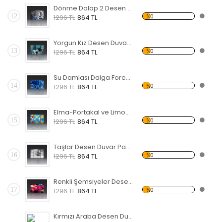
Dönme Dolap 2 Desen Duvar Panosu
12
%0
1296 TL
864 TL
Yorgun Kız Desen Duvar Panosu
13
%0
1296 TL
864 TL
Su Damlası Dalga Forex Tablo
14
%0
1296 TL
864 TL
Elma-Portakal ve Limon Forex Tablo
15
%0
1296 TL
864 TL
Taşlar Desen Duvar Panosu
16
%0
1296 TL
864 TL
Renkli Şemsiyeler Desen Duvar Panosu
17
%0
1296 TL
864 TL
Kırmızı Araba Desen Duvar Panosu