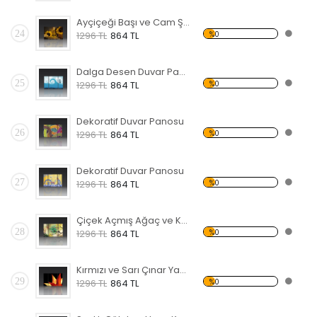
Ayçiçeği Başı ve Cam Şişe Forex Tablo
24
%0
1296 TL
864 TL
Dalga Desen Duvar Panosu
25
%0
1296 TL
864 TL
Dekoratif Duvar Panosu
26
%0
1296 TL
864 TL
Dekoratif Duvar Panosu
27
%0
1296 TL
864 TL
Çiçek Açmış Ağaç ve Kuş Forex Tablo
28
%0
1296 TL
864 TL
Kırmızı ve Sarı Çınar Yaprağı Forex Tablo
29
%0
1296 TL
864 TL