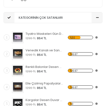
KATEGORİNİN ÇOK SATANLARI
Tiyatro Maskeleri Gün Desen Duvar Panosu
1
%50
1296 TL
864 TL
Venedik Kanalı ve Sandal Forex Tablo
2
%16.67
1296 TL
864 TL
Renkli Balonlar Desen Duvar Panosu
3
%16.67
1296 TL
864 TL
Elle Çizilmiş Papatyalar Forex Tablo
4
%16.67
1296 TL
864 TL
Kargalar Desen Duvar Panosu
5
%0
1296 TL
864 TL