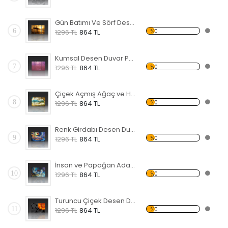
Gün Batımı Ve Sörf Desen Duvar Panosu
6
%0
1296 TL
864 TL
Kumsal Desen Duvar Panosu
7
%0
1296 TL
864 TL
Çiçek Açmış Ağaç ve Hamak Forex Tablo
8
%0
1296 TL
864 TL
Renk Girdabı Desen Duvar Panosu
9
%0
1296 TL
864 TL
İnsan ve Papağan Adada Forex Tablo
10
%0
1296 TL
864 TL
Turuncu Çiçek Desen Duvar Panosu
11
%0
1296 TL
864 TL