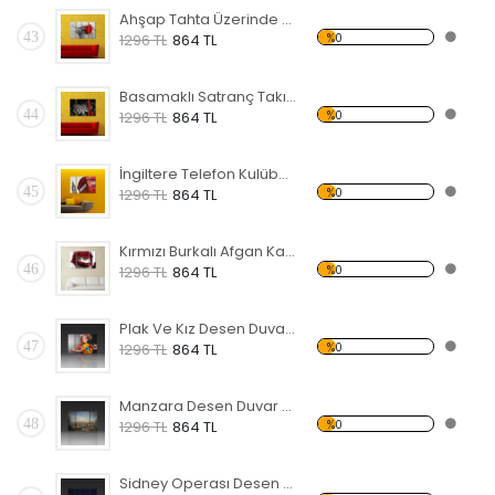
Ahşap Tahta Üzerinde Kırmızı Gül Forex Tablo
43
%0
1296 TL
864 TL
Basamaklı Satranç Takımı Forex Tablo
44
%0
1296 TL
864 TL
İngiltere Telefon Kulübesi Forex Tablo
45
%0
1296 TL
864 TL
Kırmızı Burkalı Afgan Kadın Forex Tablo
46
%0
1296 TL
864 TL
Plak Ve Kız Desen Duvar Panosu
47
%0
1296 TL
864 TL
Manzara Desen Duvar Panosu
48
%0
1296 TL
864 TL
Sidney Operası Desen Duvar Panosu