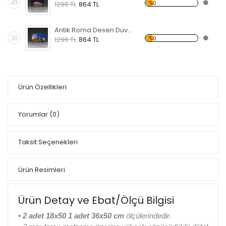
49
%0
1296 TL
864 TL
Antik Roma Desen Duvar Panosu
50
%0
1296 TL
864 TL
Ürün Özellikleri
Yorumlar
(0)
Taksit Seçenekleri
Ürün Resimleri
Ürün Detay ve Ebat/Ölçü Bilgisi
• 2 adet 18x50 1 adet 36x50 cm
ölçülerindedir.