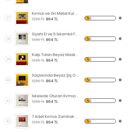
Kırmızı ve Gri Metal Küreler Forex Tablo
37
%0
1296 TL
864 TL
Siyahi El ve 5 İskambil Forex Tablo
38
%0
1296 TL
864 TL
Kalp Tutan Beyaz Maske Forex Tablo
39
%0
1296 TL
864 TL
Saçlarında Beyaz Şiş Olan Siyahi Kadın Forex Tablo
40
%0
1296 TL
864 TL
İskelede Oturan Kırmızı Şemsiyeli Kadın Forex Tablo
41
%0
1296 TL
864 TL
7 Adet Kırmızı Zambak Forex Tablo
42
%0
1296 TL
864 TL