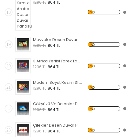
1296 TL
864 TL
18
%0
Meyveler Desen Duvar Panosu
19
%0
1296 TL
864 TL
3 Afrika Yerlisi Forex Tablo
20
%0
1296 TL
864 TL
Modern Soyut Resim 31 Forex Tablo
21
%0
1296 TL
864 TL
Gökyüzü Ve Balonlar Desen Duvar Panosu
22
%0
1296 TL
864 TL
Çilekler Desen Duvar Panosu
23
%0
1296 TL
864 TL