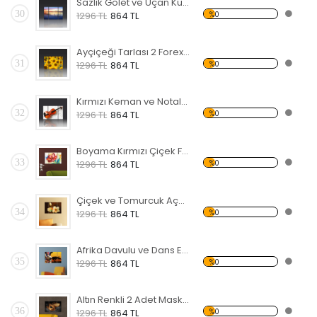
Sazlık Gölet ve Uçan Kuşlar Forex Tablo
30
%0
1296 TL
864 TL
Ayçiçeği Tarlası 2 Forex Tablo
31
%0
1296 TL
864 TL
Kırmızı Keman ve Notalar Forex Tablo
32
%0
1296 TL
864 TL
Boyama Kırmızı Çiçek Forex Tablo
33
%0
1296 TL
864 TL
Çiçek ve Tomurcuk Açmış Manolya Forex Tablo
34
%0
1296 TL
864 TL
Afrika Davulu ve Dans Eden Siyahi Forex Tablo
35
%0
1296 TL
864 TL
Altın Renkli 2 Adet Maske Forex Tablo
36
%0
1296 TL
864 TL